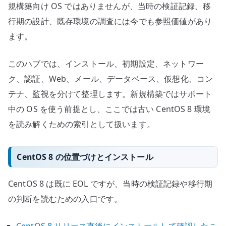
モ
規構築向け OS ではありませんが、当時の検証記録、移
へ
行期の設計、既存環境の調査には今でも参照価値があり
の
ます。
このハブでは、インストール、初期設定、ネットワー
ク、認証、Web、メール、データベース、仮想化、コン
テナ、監視を分けて整理します。新規構築ではサポート
中の OS を使う前提とし、ここでは古い CentOS 8 環境
を読み解くための索引として扱います。
CentOS 8 の位置づけとインストール
CentOS 8 は既に EOL ですが、当時の検証記録や移行期
の判断を読むための入口です。
CentOS 8 リリース直後にインストールして確認したこ