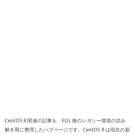
ー
管
理
ガ
イ
ド
–
EOL
後
に
読
む
構
築・
運
CentOS 8 関連の記事を、EOL 後のレガシー環境の読み
用
解き用に整理したハブページです。CentOS 8 は現在の新
メ