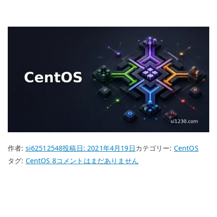
作者:
si62512548
投稿日:
2021年4月19日
カテゴリー:
CentOS
CentOS
タグ:
CentOS 8
コメントはまだありません
8
サ
ー
バ