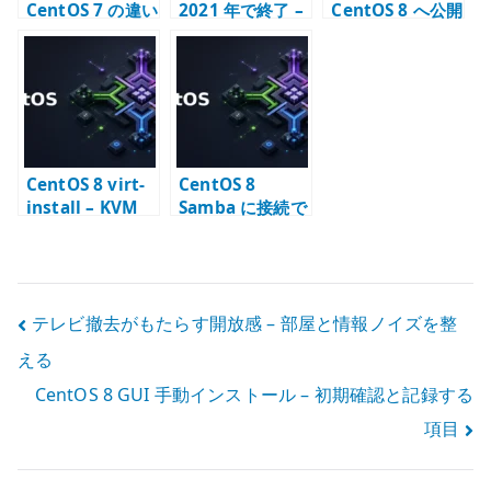
CentOS 7 の違い
2021 年で終了 –
CentOS 8 へ公開
– 移行期に確認す
CentOS Stream
鍵認証で SSH 接
ること
への転換点
続する
CentOS 8 virt-
CentOS 8
install – KVM
Samba に接続で
仮想マシン作成
きない場合の確
スクリプト例
認
投
テレビ撤去がもたらす開放感 – 部屋と情報ノイズを整
える
稿
CentOS 8 GUI 手動インストール – 初期確認と記録する
ナ
項目
ビ