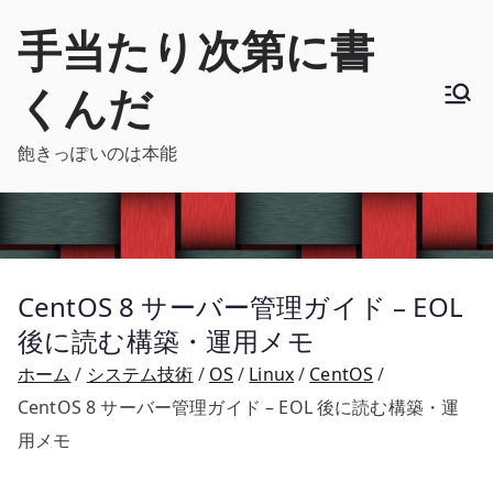
内
手当たり次第に書
容
を
くんだ
ス
キ
飽きっぽいのは本能
ッ
プ
CentOS 8 サーバー管理ガイド – EOL
後に読む構築・運用メモ
ホーム
システム技術
OS
Linux
CentOS
CentOS 8 サーバー管理ガイド – EOL 後に読む構築・運
用メモ