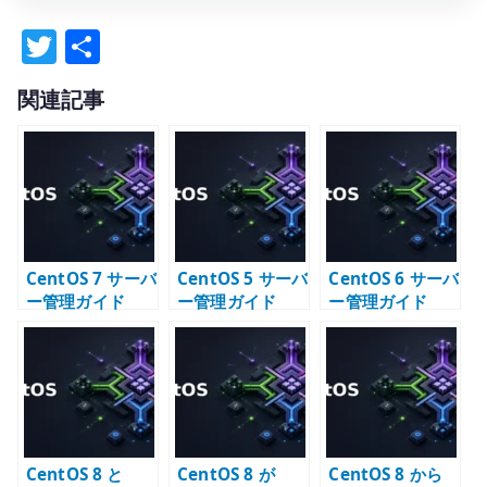
T
共
w
有
関連記事
it
te
r
CentOS 7 サーバ
CentOS 5 サーバ
CentOS 6 サーバ
ー管理ガイド
ー管理ガイド
ー管理ガイド
CentOS 8 と
CentOS 8 が
CentOS 8 から