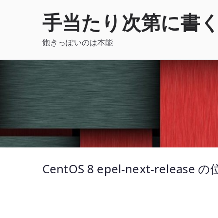
内
手当たり次第に書
容
を
飽きっぽいのは本能
ス
キ
ッ
プ
CentOS 8 epel-next-release