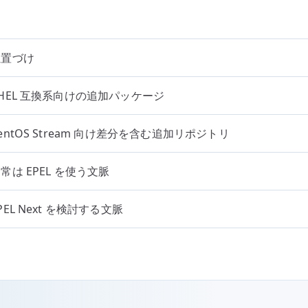
位置づけ
HEL 互換系向けの追加パッケージ
entOS Stream 向け差分を含む追加リポジトリ
常は EPEL を使う文脈
PEL Next を検討する文脈