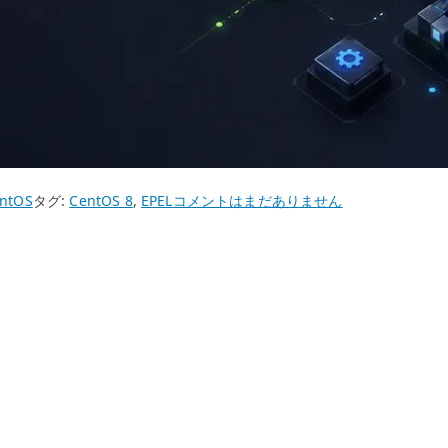
CentOS
ntOS
タグ:
CentOS 8
,
EPEL
コメントはまだありません
8
epel-
next-
release
の
位
置
づ
け