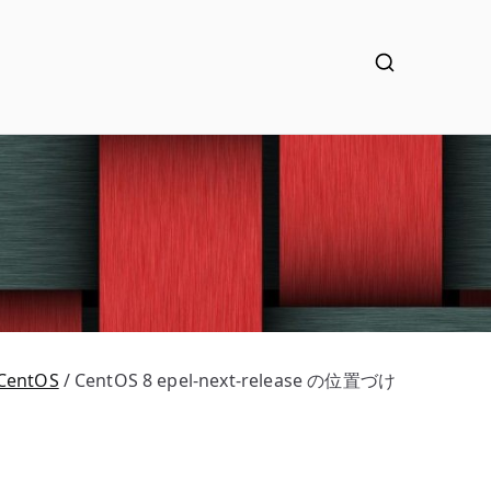
CentOS
CentOS 8 epel-next-release の位置づけ