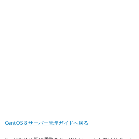
–
sshd_config
の
基
本
項
目
へ
の
CentOS 8 サーバー管理ガイドへ戻る