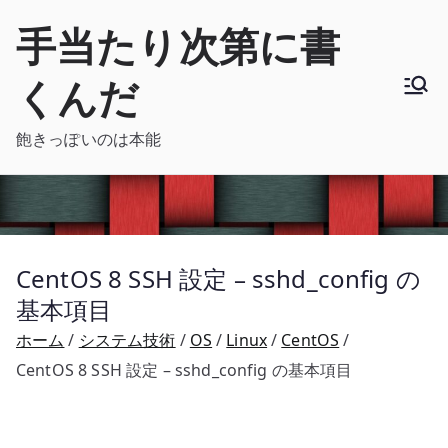
内
手当たり次第に書
容
を
くんだ
ス
キ
飽きっぽいのは本能
ッ
プ
CentOS 8 SSH 設定 – sshd_config の
基本項目
ホーム
システム技術
OS
Linux
CentOS
CentOS 8 SSH 設定 – sshd_config の基本項目