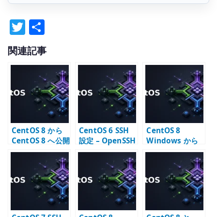
T
共
w
有
関連記事
it
te
r
CentOS 8 から
CentOS 6 SSH
CentOS 8
CentOS 8 へ公開
設定 – OpenSSH
Windows から
鍵認証で SSH 接
サーバーの基本
公開鍵認証で
続する
確認
SSH 接続する