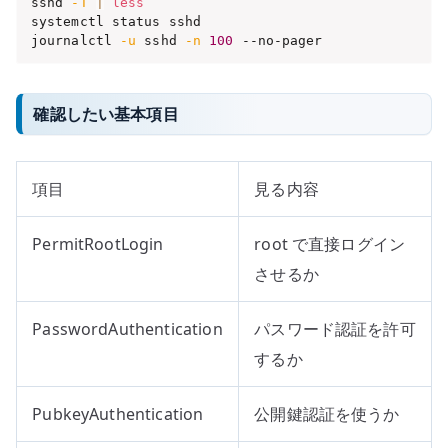
sshd 
-T
|
less
systemctl status sshd

journalctl 
-u
 sshd 
-n
100
 --no-pager
確認したい基本項目
項目
見る内容
PermitRootLogin
root で直接ログイン
させるか
PasswordAuthentication
パスワード認証を許可
するか
PubkeyAuthentication
公開鍵認証を使うか