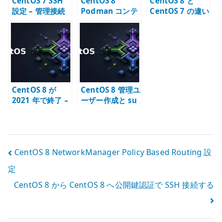
CentOS 7 SSH
CentOS 8
CentOS 8 と
設定 – 管理接続
Podman コンテ
CentOS 7 の違い
の基本方針
ナで SSH 接続を
– 移行期に確認す
前提にしない理
ること
由
CentOS 8 が
CentOS 8 管理ユ
2021 年で終了 –
ーザー作成と su
CentOS Stream
コマンドの制限
への転換点
投
CentOS 8 NetworkManager Policy Based Routing 設
定
稿
CentOS 8 から CentOS 8 へ公開鍵認証で SSH 接続する
ナ
ビ