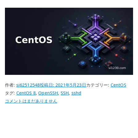
作者:
si62512548
投稿日:
2021年5月23日
カテゴリー:
CentOS
タグ:
CentOS 8
,
OpenSSH
,
SSH
,
sshd
CentOS
コメントはまだありません
8
SSH
設
定