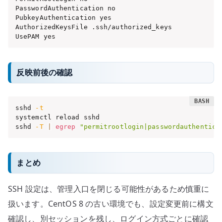
PasswordAuthentication no

PubkeyAuthentication yes

AuthorizedKeysFile .ssh/authorized_keys

UsePAM yes
反映前後の確認
sshd 
-t
systemctl reload sshd

sshd 
-T
|
egrep
"permitrootlogin|passwordauthentica
まとめ
SSH 設定は、管理入口を閉じる可能性があるため慎重に
扱います。CentOS 8 の古い環境でも、設定変更前に構文
確認し、別セッションを残し、ログイン方式ごとに確認