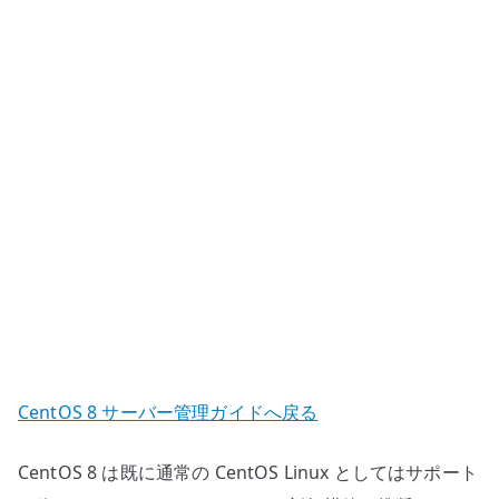
ー
ト
後
に
再
起
動
で
き
な
い
場
合
の
CentOS 8 サーバー管理ガイドへ戻る
確
認
CentOS 8 は既に通常の CentOS Linux としてはサポート
へ