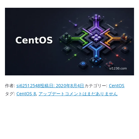
作者:
si62512548
投稿日:
2020年8月4日
カテゴリー:
CentOS
CentOS
タグ:
CentOS 8
,
アップデート
コメントはまだありません
8
ア
ッ
プ
デ