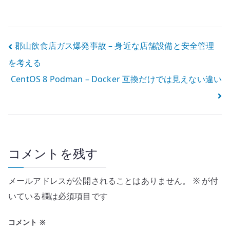
きない場合の確
定
認
投
郡山飲食店ガス爆発事故 – 身近な店舗設備と安全管理
を考える
稿
CentOS 8 Podman – Docker 互換だけでは見えない違い
ナ
ビ
ゲ
ー
コメントを残す
シ
メールアドレスが公開されることはありません。
※
が付
ョ
いている欄は必須項目です
ン
コメント
※