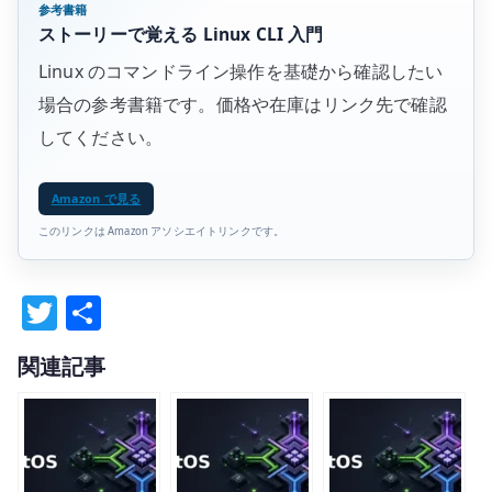
参考書籍
ストーリーで覚える Linux CLI 入門
Linux のコマンドライン操作を基礎から確認したい
場合の参考書籍です。価格や在庫はリンク先で確認
してください。
Amazon で見る
このリンクは Amazon アソシエイトリンクです。
T
共
w
有
関連記事
it
te
r