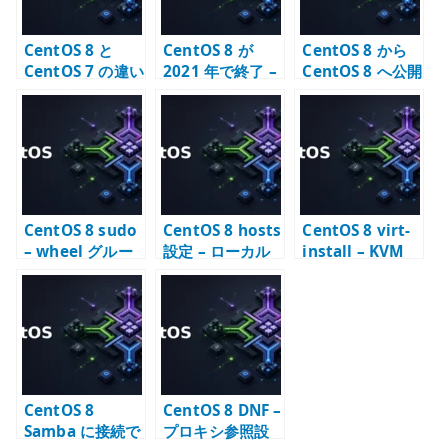
CentOS 8 と
CentOS 8 が
CentOS 8 から
CentOS 7 の違い
2021 年で終了 –
CentOS 8 へ公開
– 移行期に確認す
CentOS Stream
鍵認証で SSH 接
ること
への転換点
続する
CentOS 8 sudo
CentOS 8 hosts
CentOS 8 virt-
– wheel グルー
設定 – ローカル
install – KVM
プと sudoers の
名前解決の基本
仮想マシン作成
確認
スクリプト例
CentOS 8
CentOS 8 DNF –
Samba に接続で
プロキシ参照設