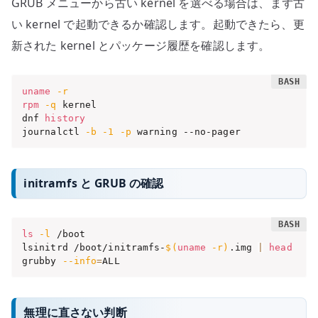
GRUB メニューから古い kernel を選べる場合は、まず古
い kernel で起動できるか確認します。起動できたら、更
新された kernel とパッケージ履歴を確認します。
uname
-r
rpm
-q
 kernel

dnf 
history
journalctl 
-b
-1
-p
 warning --no-pager
initramfs と GRUB の確認
ls
-l
 /boot

lsinitrd /boot/initramfs-
$(
uname
-r
)
.img 
|
head
grubby 
--info
=
ALL
無理に直さない判断