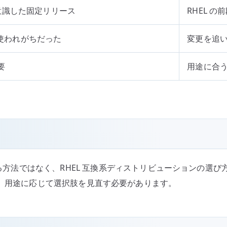
を意識した固定リリース
RHEL 
使われがちだった
変更を追
要
用途に合
命する方法ではなく、RHEL 互換系ディストリビューションの
untu など、用途に応じて選択肢を見直す必要があります。