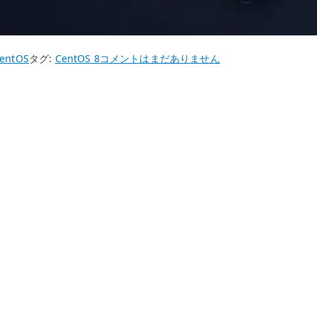
CentOS
entOS
タグ:
CentOS 8
コメントはまだありません
8
が
2021
年
で
終
了
–
CentOS
Stream
へ
の
転
換