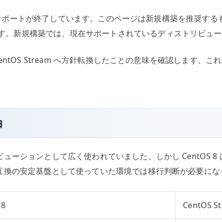
点
nux としてはサポートが終了しています。このページは新規構築を推
へ
手順です。新規構築では、現在サポートされているディストリビュ
の
、CentOS Stream へ方針転換したことの意味を確認します。こ
。
由
リビューションとして広く使われていました。しかし CentOS 8 は
HEL 互換の安定基盤として使っていた環境では移行判断が必要に
 8
CentOS S