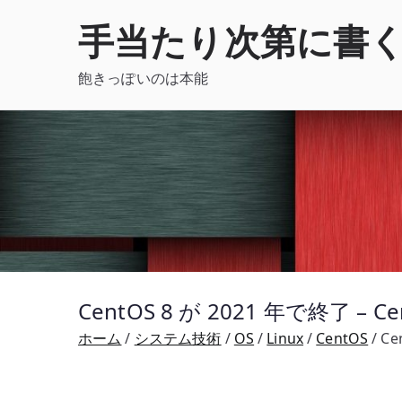
内
手当たり次第に書
容
を
飽きっぽいのは本能
ス
キ
ッ
プ
CentOS 8 が 2021 年で終了 – C
ホーム
システム技術
OS
Linux
CentOS
Ce