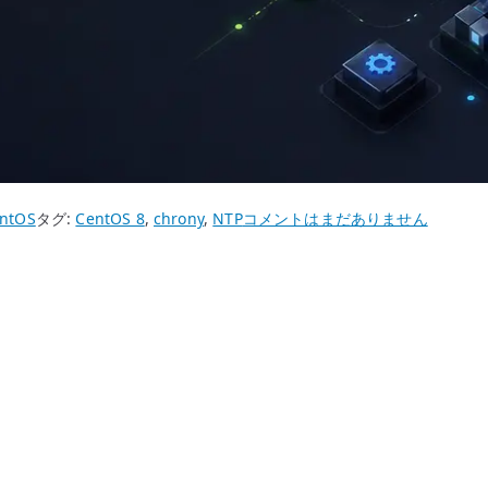
CentOS
ntOS
タグ:
CentOS 8
,
chrony
,
NTP
コメントはまだありません
8
chrony
を
使
用
し
た
時
刻