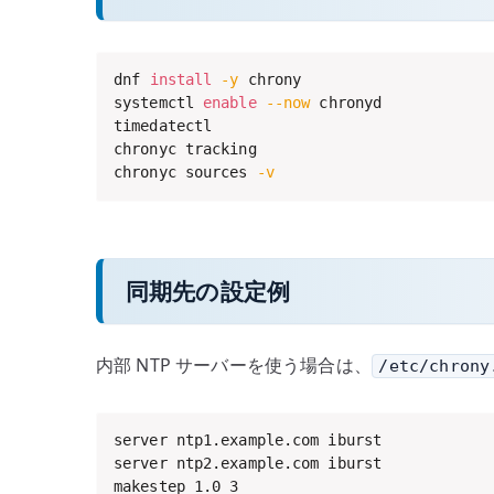
dnf 
install
-y
 chrony

systemctl 
enable
--now
 chronyd

timedatectl

chronyc tracking

chronyc sources 
-v
同期先の設定例
内部 NTP サーバーを使う場合は、
/etc/chrony
server ntp1.example.com iburst

server ntp2.example.com iburst

makestep 1.0 3
