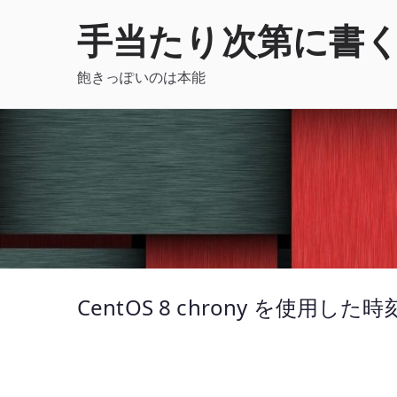
内
手当たり次第に書
容
を
飽きっぽいのは本能
ス
キ
ッ
プ
CentOS 8 chrony を使用した