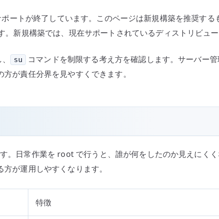
ド
nux としてはサポートが終了しています。このページは新規構築を推
の
手順です。新規構築では、現在サポートされているディストリビュ
制
限
し、
コマンドを制限する考え方を確認します。サーバー管理
su
へ
成の方が責任分界を見やすくできます。
の
です。日常作業を root で行うと、誰が何をしたのか見えに
する方が運用しやすくなります。
特徴