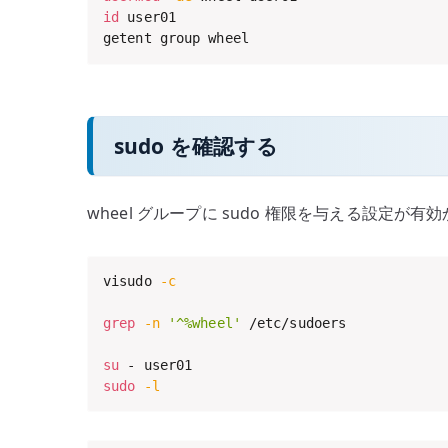
id
 user01

getent group wheel
sudo を確認する
wheel グループに sudo 権限を与える設定が
visudo 
-c
grep
-n
'^%wheel'
 /etc/sudoers

su
sudo
-l