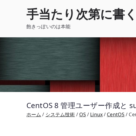
内
手当たり次第に書
容
を
飽きっぽいのは本能
ス
キ
ッ
プ
CentOS 8 管理ユーザー作成と 
ホーム
システム技術
OS
Linux
CentOS
C