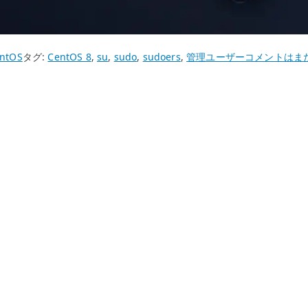
CentOS
ntOS
タグ:
CentOS 8
,
su
,
sudo
,
sudoers
,
管理ユーザー
コメントはま
8
管
理
ユ
ー
ザ
ー
作
成
と
su
コ
マ
ン