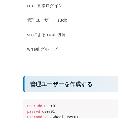
root 直接ログイン
管理ユーザー + sudo
su による root 切替
wheel グループ
管理ユーザーを作成する
useradd
passwd
usermod
-aG