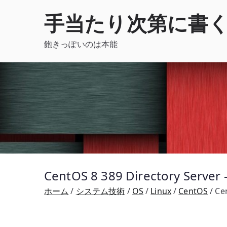
内
手当たり次第に書
容
を
飽きっぽいのは本能
ス
キ
ッ
プ
CentOS 8 389 Directory 
ホーム
システム技術
OS
Linux
CentOS
Ce