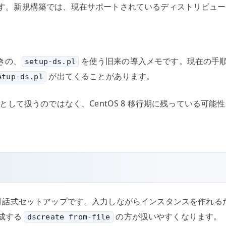
手順です。新規構築では、現在サポートされているディストリビュ
を
読
む
へ
たときの、
を使う旧来の導入メモです。現在の手
setup-ds.pl
の
が出てくることがあります。
etup-ds.pl
として扱うのではなく、CentOS 8 移行期に残っている可
erver の古い対話式セットアップです。入力しながらインスタンス
成する
の方が扱いやすくなります。
dscreate from-file