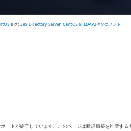
CentOS
ntOS
タグ:
389 Directory Server
,
CentOS 8
,
LDAP
2件のコメント
8
389
Directory
Server
–
旧
セ
ッ
ト
ア
ッ
プ
方
nux としてはサポートが終了しています。このページは新規構築を推
式