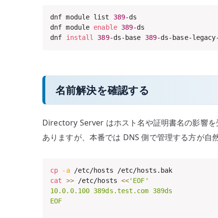
dnf module list 
389
-ds

dnf module 
enable
389
-ds

dnf 
install
389
-ds-base 
389
-ds-base-legacy
名前解決を確認する
Directory Server はホスト名や証明
ありますが、本番では DNS 側で管理する方が自
cp
-a
cat
>>
 /etc/hosts 
<<
'EOF'

10.0.0.100 389ds.test.com 389ds

EOF