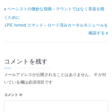
イント
投
ベーシストの微妙な指摘 – マウントではなく音楽を聴
くために
稿
LPIC lsmod コマンド – ロード済みカーネルモジュールを
ナ
確認する
ビ
ゲ
ー
コメントを残す
シ
メールアドレスが公開されることはありません。
※
が付
ョ
いている欄は必須項目です
ン
コメント
※