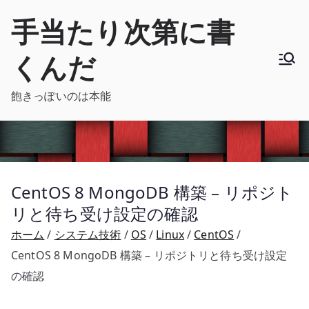
内
手当たり次第に書
容
を
くんだ
ス
キ
飽きっぽいのは本能
ッ
プ
CentOS 8 MongoDB 構築 – リポジト
リと待ち受け設定の確認
ホーム
システム技術
OS
Linux
CentOS
CentOS 8 MongoDB 構築 – リポジトリと待ち受け設定
の確認