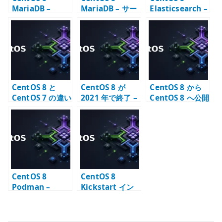
MariaDB –
MariaDB – サー
Elasticsearch –
Ansible で設定
ビス起動と初期
リポジトリと
を管理する考え
設定
JVM 設定
方
CentOS 8 と
CentOS 8 が
CentOS 8 から
CentOS 7 の違い
2021 年で終了 –
CentOS 8 へ公開
– 移行期に確認す
CentOS Stream
鍵認証で SSH 接
ること
への転換点
続する
CentOS 8
CentOS 8
Podman –
Kickstart イン
Error adding
ストール – 自動
network:
インストール設
failed の確認ポ
定例