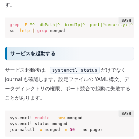
す。
grep
-E
"^  dbPath|^  bindIp|^  port|^security:|^  
ss 
-lntp
|
grep
 mongod
サービスを起動する
サービス起動後は、
だけでなく
systemctl status
journal も確認します。設定ファイルの YAML 構文、デ
ータディレクトリの権限、ポート競合で起動に失敗する
ことがあります。
systemctl 
enable
--now
 mongod

systemctl status mongod

journalctl 
-u
 mongod 
-n
50
 --no-pager