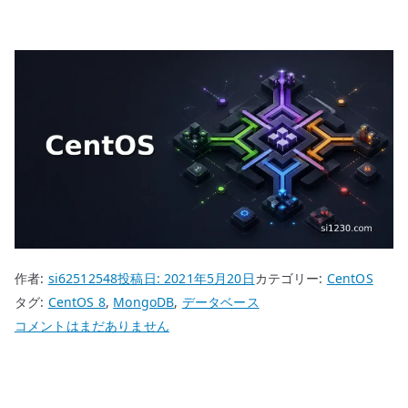
作者:
si62512548
投稿日:
2021年5月20日
カテゴリー:
CentOS
タグ:
CentOS 8
,
MongoDB
,
データベース
CentOS
コメントはまだありません
8
MongoDB
構