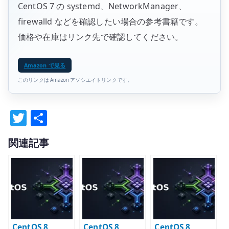
CentOS 7 の systemd、NetworkManager、
firewalld などを確認したい場合の参考書籍です。
価格や在庫はリンク先で確認してください。
Amazon で見る
このリンクは Amazon アソシエイトリンクです。
T
共
w
有
関連記事
it
te
r
CentOS 8
CentOS 8
CentOS 8