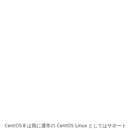
築
–
リ
ポ
ジ
ト
リ
と
待
ち
受
け
設
定
の
確
CentOS 8 は既に通常の CentOS Linux としてはサポート
認