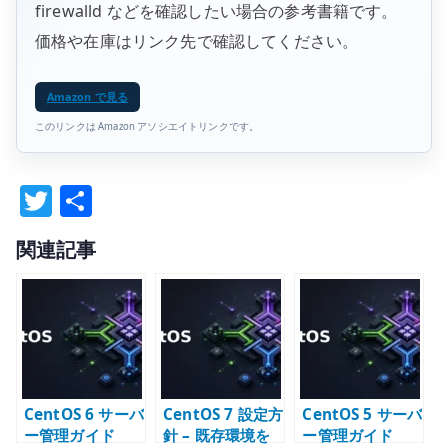
firewalld などを確認したい場合の参考書籍です。
価格や在庫はリンク先で確認してください。
Amazon で見る
このリンクは Amazon アソシエイトリンクです。
T
共
w
有
関連記事
it
te
r
CentOS 6 サーバ
CentOS 7 設定方
CentOS 5 サーバ
ー管理ガイド
針 – 既存環境を
ー管理ガイド