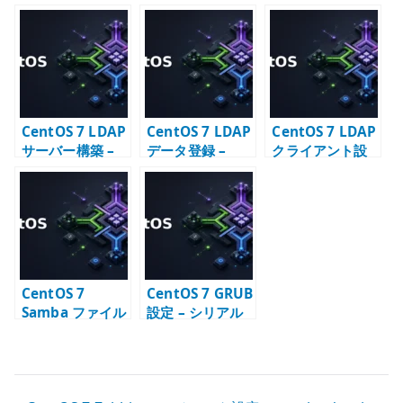
保守するための
基本方針
CentOS 7 LDAP
CentOS 7 LDAP
CentOS 7 LDAP
サーバー構築 –
データ登録 –
クライアント設
OpenLDAP の初
base / group /
定 – authconfig
期設定と TLS
user の LDIF 例
と nslcd の
LDAPS 接続
CentOS 7
CentOS 7 GRUB
Samba ファイル
設定 – シリアル
サーバー構築 –
コンソールと
LDAP passdb
eth 名固定
と共有設定