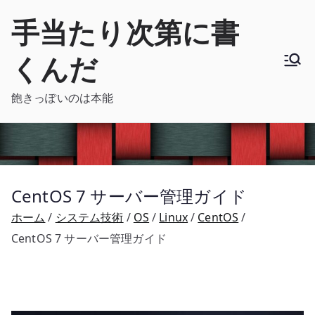
内
手当たり次第に書
容
を
くんだ
ス
キ
飽きっぽいのは本能
ッ
プ
CentOS 7 サーバー管理ガイド
ホーム
システム技術
OS
Linux
CentOS
CentOS 7 サーバー管理ガイド