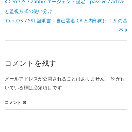
投
CentOS 7 Zabbix エージェント設定 – passive / active
と監視方式の使い分け
稿
CentOS 7 SSL 証明書 – 自己署名 CA と内部向け TLS の基
ナ
本
ビ
ゲ
ー
コメントを残す
シ
メールアドレスが公開されることはありません。
※
が付
ョ
いている欄は必須項目です
ン
コメント
※