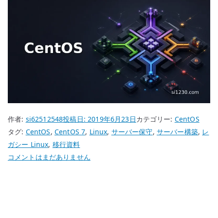
作者:
si62512548
投稿日:
2019年6月23日
カテゴリー:
CentOS
タグ:
CentOS
,
CentOS 7
,
Linux
,
サーバー保守
,
サーバー構築
,
レ
ガシー Linux
,
移行資料
CentOS
コメントはまだありません
7
サ
ー
バ