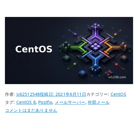
作者:
si62512548
投稿日:
2021年6月11日
カテゴリー:
CentOS
タグ:
CentOS 8
,
Postfix
,
メールサーバー
,
外部メール
CentOS
コメントはまだありません
8
Postfix
外