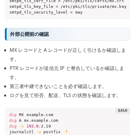
smtpd_tls_cert_file = /etc/pki/tls/certs/mx.crt

smtpd_tls_key_file = /etc/pki/tls/private/mx.key

smtpd_tls_security_level = may
外部公開前の確認
MX レコードと A レコードが正しく引けるか確認しま
す。
PTR レコードが送信元 IP と整合しているか確認しま
す。
第三者中継できないことを必ず確認します。
ログを見て拒否、配送、TLS の状態を確認します。
dig
dig
dig
-x
192.0
.2.10

journalctl 
-u
 postfix 
-f