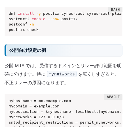
dnf 
install
-y
 postfix cyrus-sasl cyrus-sasl-plain

systemctl 
enable
--now
 postfix

postconf 
-n
postfix check
公開向け設定の例
公開 MTA では、受信するドメインとリレー許可範囲を明
確に分けます。特に
を広くしすぎると、
mynetworks
不正リレーの原因になります。
myhostname = mx.example.com

mydomain = example.com

mydestination = $myhostname, localhost.$mydomain, lo
mynetworks = 127.0.0.0/8

smtpd_recipient_restrictions = permit_mynetworks, re