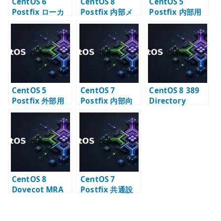
CentOS 6
CentOS 8
CentOS 5
Postfix ローカ
Postfix 内部メ
Postfix 内部用
ル MTA 構築 – サ
ールサーバー –
メールサーバー
ーバー内部通知
LDAP alias と
構築 – LAN 内配
用メール配送
smtps の設計
送の基本
CentOS 5
CentOS 7
CentOS 8 389
Postfix 外部用
Postfix 内部向
Directory
メールサーバー
け SMTP サーバ
Server と
構築 – インター
ー構築 – relay
Postfix – メール
ネット配送の基
と配送設計
エイリアス
本
LDAP 連携
CentOS 8
CentOS 7
Dovecot MRA
Postfix 共通設
メールサーバー –
定 – メールサー
IMAP と
バーの基本パラ
Maildir の基本
メータ