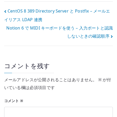
設定
投
CentOS 8 389 Directory Server と Postfix – メールエ
イリアス LDAP 連携
稿
Notion 6 で MIDI キーボードを使う – 入力ポートと認識
ナ
しないときの確認順序
ビ
ゲ
ー
コメントを残す
シ
メールアドレスが公開されることはありません。
※
が付
ョ
いている欄は必須項目です
ン
コメント
※