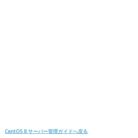
部
メ
ー
ル
サ
ー
バ
ー
–
公
開
MTA
の
基
本
設
CentOS 8 サーバー管理ガイドへ戻る
定