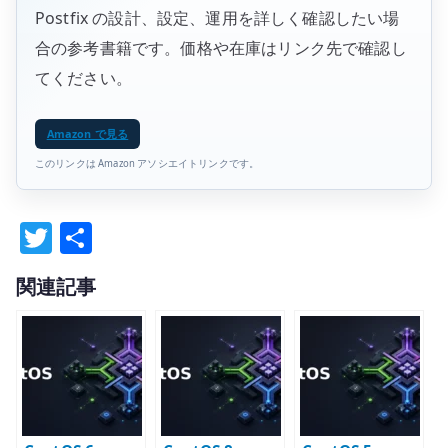
Postfix の設計、設定、運用を詳しく確認したい場
合の参考書籍です。価格や在庫はリンク先で確認し
てください。
Amazon で見る
このリンクは Amazon アソシエイトリンクです。
T
共
w
有
関連記事
it
te
r