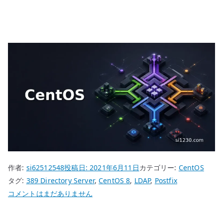
作者:
si62512548
投稿日:
2021年6月11日
カテゴリー:
CentOS
タグ:
389 Directory Server
,
CentOS 8
,
LDAP
,
Postfix
CentOS
コメントはまだありません
8
389