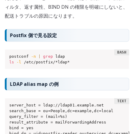
ィルタ、返す属性、BIND DN の権限を明確にしないと、
配送トラブルの原因になります。
Postfix 側で見る設定
postconf 
-n
|
grep
ls
-l
 /etc/postfix/*ldap*
LDAP alias map の例
server_host = ldap://ldap01.example.net

search_base = ou=People,dc=example,dc=local

query_filter = (mail=%s)

result_attribute = mailForwardingAddress

bind = yes

bind_dn = uid=postfix-reader,ou=Services,dc=example,