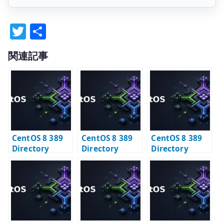
T
共
w
有
関連記事
it
te
r
CentOS 8 389
CentOS 8 389
CentOS 8 389
Directory
Directory
Directory
Server と
Server – IPv4
Server – 旧セッ
Samba – LDAP
で接続できるか
トアップ方式を
スキーマ連携の
確認する
読む
確認