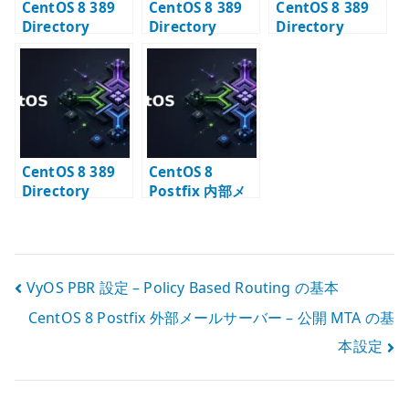
CentOS 8 389
CentOS 8 389
CentOS 8 389
Directory
Directory
Directory
Server – 特定イ
Server 構築 #1
Server 構築 #2
ンスタンスを削
– 導入と TLS 証
– 初期データ登録
除する
明書の登録
の確認
CentOS 8 389
CentOS 8
Directory
Postfix 内部メ
Server 構築 #3
ールサーバー –
– BIND ユーザー
LDAP alias と
とアクセス制御
smtps の設計
の確認
投
VyOS PBR 設定 – Policy Based Routing の基本
CentOS 8 Postfix 外部メールサーバー – 公開 MTA の基
稿
本設定
ナ
ビ