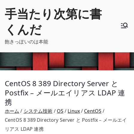
内
手当たり次第に書
容
を
くんだ
ス
キ
飽きっぽいのは本能
ッ
プ
CentOS 8 389 Directory Server と
Postfix – メールエイリアス LDAP 連
携
ホーム
システム技術
OS
Linux
CentOS
CentOS 8 389 Directory Server と Postfix – メールエイ
リアス LDAP 連携