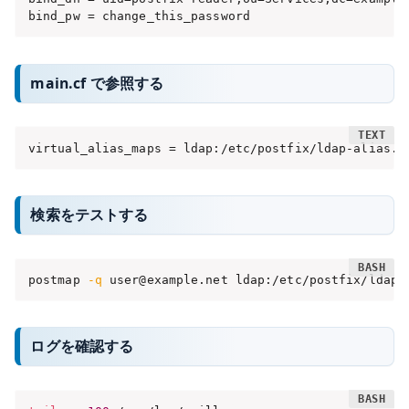
bind_pw = change_this_password
main.cf で参照する
virtual_alias_maps = ldap:/etc/postfix/ldap-alias.c
検索をテストする
postmap 
-q
 user@example.net ldap:/etc/postfix/ldap-
ログを確認する