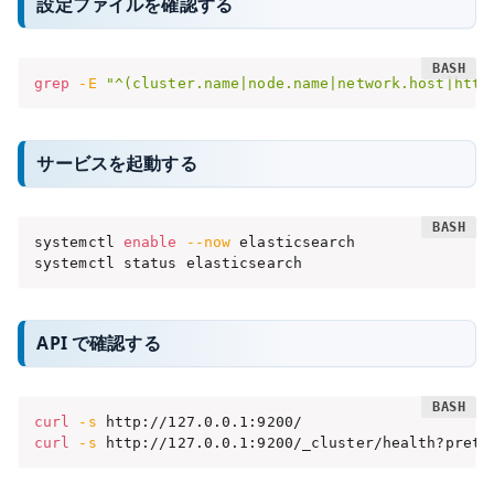
設定ファイルを確認する
grep
-E
"^(cluster.name|node.name|network.host|http
サービスを起動する
systemctl 
enable
--now
 elasticsearch

systemctl status elasticsearch
API で確認する
curl
-s
curl
-s
 http://127.0.0.1:9200/_cluster/health?prett