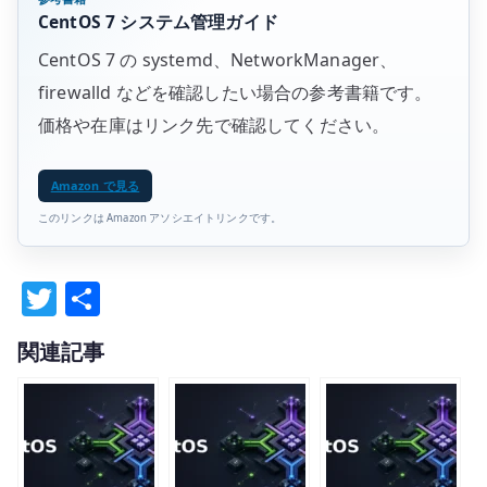
CentOS 7 システム管理ガイド
CentOS 7 の systemd、NetworkManager、
firewalld などを確認したい場合の参考書籍です。
価格や在庫はリンク先で確認してください。
Amazon で見る
このリンクは Amazon アソシエイトリンクです。
T
共
w
有
関連記事
it
te
r