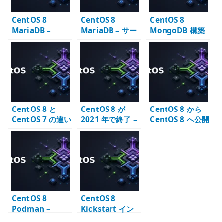
CentOS 8
CentOS 8
CentOS 8
MariaDB –
MariaDB – サー
MongoDB 構築
Ansible で設定
ビス起動と初期
– リポジトリと待
を管理する考え
設定
ち受け設定の確
方
認
CentOS 8 と
CentOS 8 が
CentOS 8 から
CentOS 7 の違い
2021 年で終了 –
CentOS 8 へ公開
– 移行期に確認す
CentOS Stream
鍵認証で SSH 接
ること
への転換点
続する
CentOS 8
CentOS 8
Podman –
Kickstart イン
Error adding
ストール – 自動