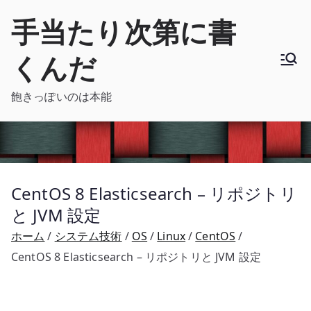
内
手当たり次第に書
容
を
くんだ
ス
キ
飽きっぽいのは本能
ッ
プ
CentOS 8 Elasticsearch – リポジトリ
と JVM 設定
ホーム
システム技術
OS
Linux
CentOS
CentOS 8 Elasticsearch – リポジトリと JVM 設定