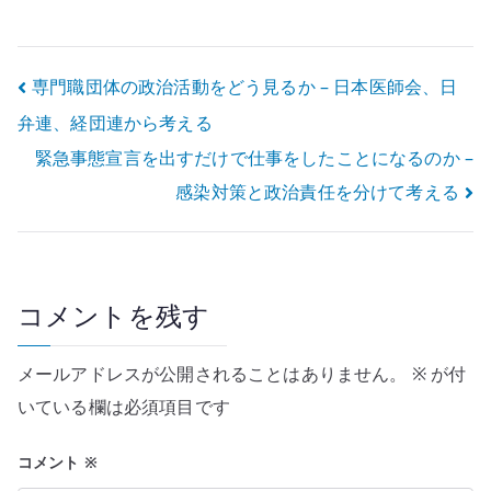
network:
インストール設
failed の確認ポ
定例
イント
投
専門職団体の政治活動をどう見るか – 日本医師会、日
弁連、経団連から考える
稿
緊急事態宣言を出すだけで仕事をしたことになるのか –
ナ
感染対策と政治責任を分けて考える
ビ
ゲ
ー
コメントを残す
シ
メールアドレスが公開されることはありません。
※
が付
ョ
いている欄は必須項目です
ン
コメント
※