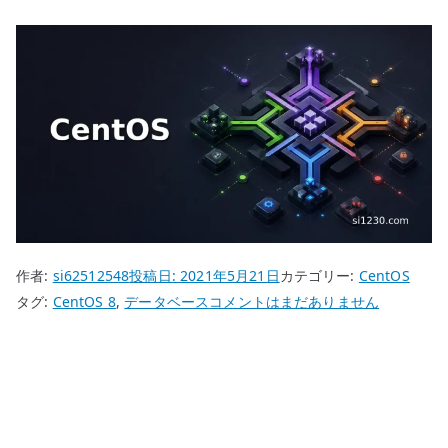
作者:
si62512548
投稿日:
2021年5月21日
カテゴリー:
CentOS
CentOS
タグ:
CentOS 8
,
データベース
コメントはまだありません
8
Elasticsearch
–
リ
ポ