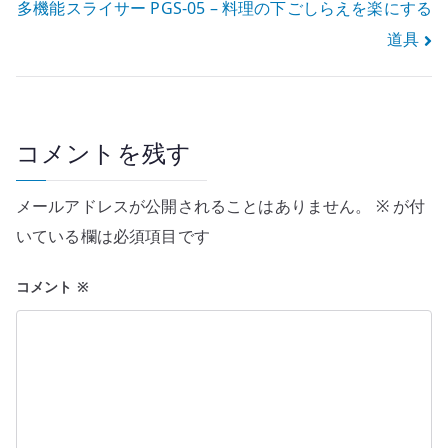
多機能スライサー PGS-05 – 料理の下ごしらえを楽にする
ナ
道具
ビ
ゲ
ー
コメントを残す
シ
メールアドレスが公開されることはありません。
※
が付
ョ
いている欄は必須項目です
ン
コメント
※