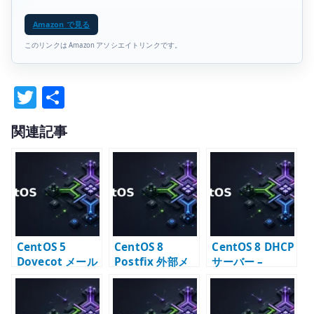
Amazon で見る
このリンクは Amazon アソシエイトリンクです。
T
共
w
有
関連記事
it
te
r
CentOS 5
CentOS 8
CentOS 8 DHCP
Dovecot メール
Postfix 外部メ
サーバー –
受信サーバー構
ールサーバー –
dhcpd.conf の
築 – LDAP 連携
公開 MTA の基本
基本設定
と IMAP/POP3
設定