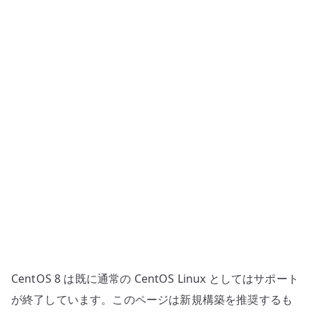
ー
ル
サ
ー
バ
ー
–
IMAP
と
Maildir
の
基
本
設
定
CentOS 8 は既に通常の CentOS Linux としてはサポート
へ
が終了しています。このページは新規構築を推奨するも
の