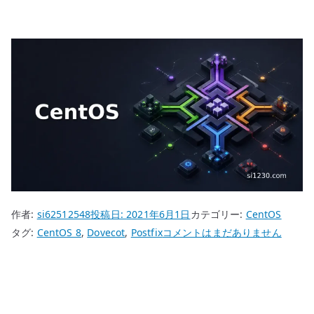
作者:
si62512548
投稿日:
2021年6月1日
カテゴリー:
CentOS
CentOS
タグ:
CentOS 8
,
Dovecot
,
Postfix
コメントはまだありません
8
Dovecot
MRA
メ