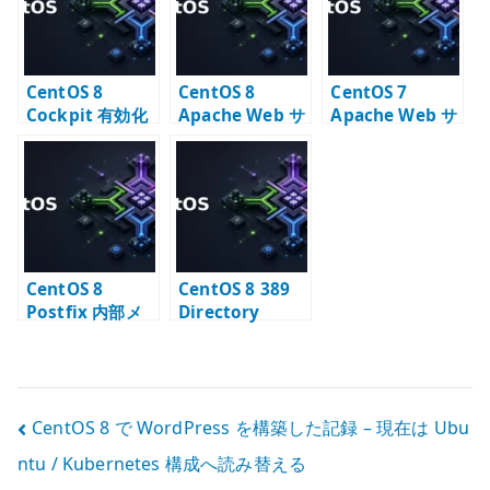
CentOS 8
CentOS 8
CentOS 7
Cockpit 有効化
Apache Web サ
Apache Web サ
– Web 管理 UI
ーバー – httpd
ーバー構築 –
の基本設定
の基本設定
httpd の基本設
定
CentOS 8
CentOS 8 389
Postfix 内部メ
Directory
ールサーバー –
Server と
LDAP alias と
Postfix – メール
smtps の設計
エイリアス
LDAP 連携
投
CentOS 8 で WordPress を構築した記録 – 現在は Ubu
ntu / Kubernetes 構成へ読み替える
稿