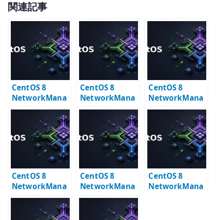
関連記事
it
te
r
CentOS 8
CentOS 8
CentOS 8
NetworkMana
NetworkMana
NetworkMana
ger VLAN +
ger Bonding +
ger VLAN +
Bonding 設定
Bridge 設定
Bonding +
Bridge 設定
CentOS 8
CentOS 8
CentOS 8
NetworkMana
NetworkMana
NetworkMana
ger nmcli –
ger Bridge 設定
ger – ネットワー
device と
– KVM 向け
クアダプタ追加
connection の
bridge の基本
時の