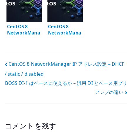
基本
connection 作
成
CentOS 8
CentOS 8
NetworkMana
NetworkMana
ger VLAN 設定
ger Policy
– nmcli で
Based Routing
VLAN インター
設定
フェイスを作る
投
CentOS 8 NetworkManager IP アドレス設定 – DHCP
/ static / disabled
稿
BOSS DI-1 はベースに使えるか – 汎用 DI とベース用プリ
ナ
アンプの違い
ビ
ゲ
ー
コメントを残す