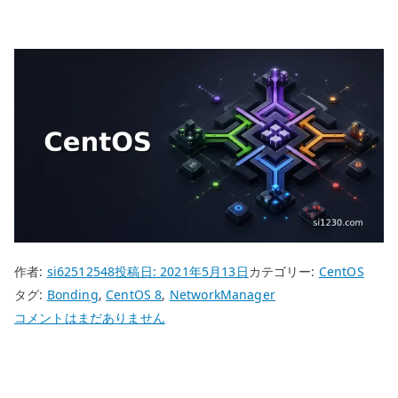
作者:
si62512548
投稿日:
2021年5月13日
カテゴリー:
CentOS
タグ:
Bonding
,
CentOS 8
,
NetworkManager
CentOS
コメントはまだありません
8
NetworkManager
Bonding