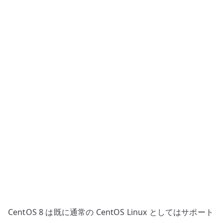
設
定
–
802.3ad
と
slave
NIC
へ
の
CentOS 8 は既に通常の CentOS Linux としてはサポート