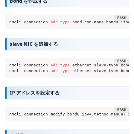
bond を作成する
nmcli connection 
add
type
 bond con-name bond0 ifnam
slave NIC を追加する
nmcli connection 
add
type
 ethernet slave-type bond 
nmcli connection 
add
type
 ethernet slave-type bond 
IP アドレスを設定する
nmcli connection modify bond0 ipv4.method manual ip