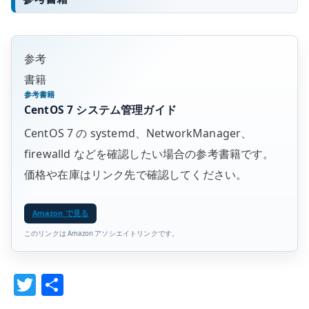
参考
書籍
参考書籍
CentOS 7 システム管理ガイド
CentOS 7 の systemd、NetworkManager、
firewalld などを確認したい場合の参考書籍です。
価格や在庫はリンク先で確認してください。
Amazon で見る
このリンクは Amazon アソシエイトリンクです。
T
共
w
有