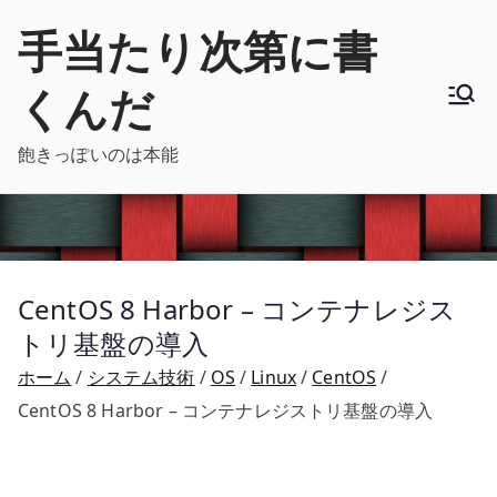
内
手当たり次第に書
容
を
くんだ
ス
キ
飽きっぽいのは本能
ッ
プ
CentOS 8 Harbor – コンテナレジス
トリ基盤の導入
ホーム
システム技術
OS
Linux
CentOS
CentOS 8 Harbor – コンテナレジストリ基盤の導入