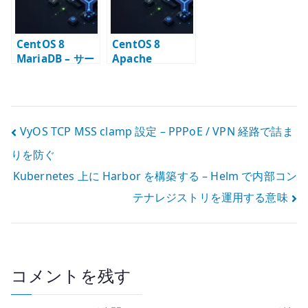
CentOS 8
CentOS 8
MariaDB – サー
Apache
ビス起動と初期
ModSecurity
設定
WAF – 導入と誤
検知調整の基本
投
VyOS TCP MSS clamp 設定 – PPPoE / VPN 経路で詰ま
りを防ぐ
稿
Kubernetes 上に Harbor を構築する – Helm で内部コン
ナ
テナレジストリを運用する意味
ビ
ゲ
ー
コメントを残す
シ