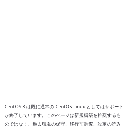
テ
ナ
レ
ジ
ス
ト
リ
基
盤
の
導
入
へ
の
CentOS 8 は既に通常の CentOS Linux としてはサポート
が終了しています。このページは新規構築を推奨するも
のではなく、過去環境の保守、移行前調査、設定の読み