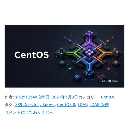
作者:
si62512548
投稿日:
2021年5月3日
カテゴリー:
CentOS
タグ:
389 Directory Server
,
CentOS 8
,
LDAP
,
LDAP 管理
CentOS
コメントはまだありません
8
389