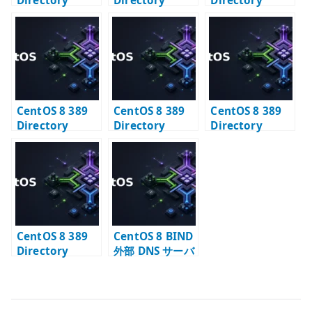
Directory
Directory
Directory
Server – IPv4
Server – 旧セッ
Server – 特定イ
で接続できるか
トアップ方式を
ンスタンスを削
確認する
読む
除する
CentOS 8 389
CentOS 8 389
CentOS 8 389
Directory
Directory
Directory
Server 構築 #1
Server 構築 #2
Server と
– 導入と TLS 証
– 初期データ登録
Samba – LDAP
明書の登録
の確認
スキーマ連携の
確認
CentOS 8 389
CentOS 8 BIND
Directory
外部 DNS サーバ
Server と
ー – 公開ゾーン
Postfix – メール
の基本
エイリアス
LDAP 連携