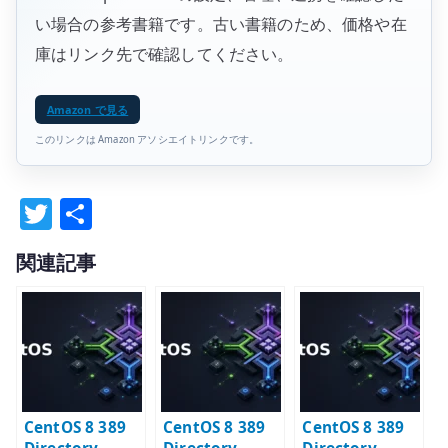
い場合の参考書籍です。古い書籍のため、価格や在
庫はリンク先で確認してください。
Amazon で見る
このリンクは Amazon アソシエイトリンクです。
T
共
w
有
関連記事
it
te
r
CentOS 8 389
CentOS 8 389
CentOS 8 389