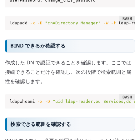
userPassword: change_this_password
ldapadd 
-x
-D
"cn=Directory Manager"
-W
-f
 ldap-rea
BIND できるか確認する
作成した DN で認証できることを確認します。ここでは
接続できることだけを確認し、次の段階で検索範囲と属
性を確認します。
ldapwhoami 
-x
-D
"uid=ldap-reader,ou=Services,dc=ex
検索できる範囲を確認する