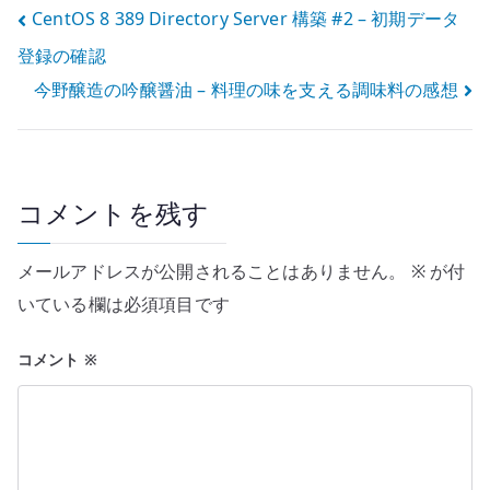
投
CentOS 8 389 Directory Server 構築 #2 – 初期データ
登録の確認
稿
今野醸造の吟醸醤油 – 料理の味を支える調味料の感想
ナ
ビ
ゲ
コメントを残す
ー
メールアドレスが公開されることはありません。
※
が付
シ
いている欄は必須項目です
ョ
コメント
※
ン