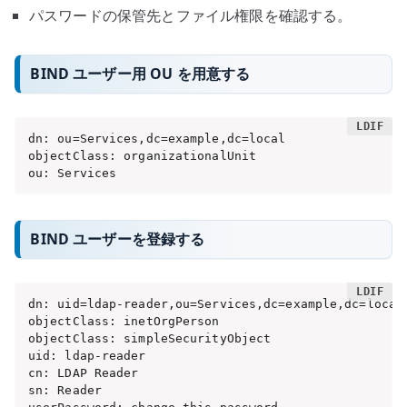
パスワードの保管先とファイル権限を確認する。
BIND ユーザー用 OU を用意する
dn: ou=Services,dc=example,dc=local

objectClass: organizationalUnit

ou: Services
BIND ユーザーを登録する
dn: uid=ldap-reader,ou=Services,dc=example,dc=local

objectClass: inetOrgPerson

objectClass: simpleSecurityObject

uid: ldap-reader

cn: LDAP Reader

sn: Reader
