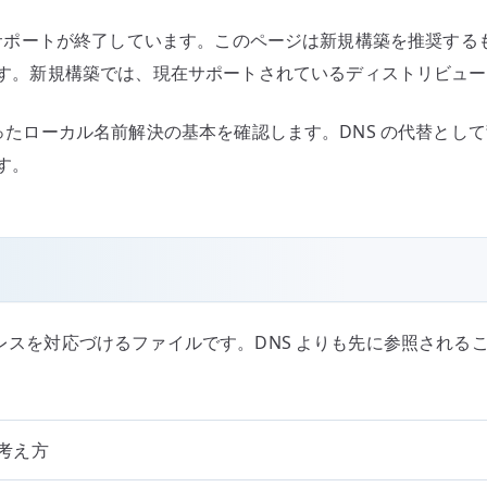
基
nux としてはサポートが終了しています。このページは新規構築を推
本
手順です。新規構築では、現在サポートされているディストリビュ
へ
の
たローカル名前解決の基本を確認します。DNS の代替とし
す。
アドレスを対応づけるファイルです。DNS よりも先に参照され
考え方