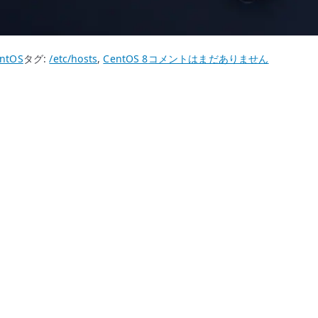
CentOS
ntOS
タグ:
/etc/hosts
,
CentOS 8
コメントはまだありません
8
hosts
設
定
–
ロ
ー
カ
ル
名
前
解
決
の