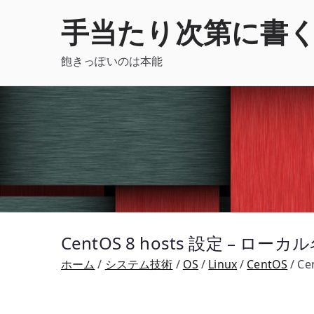
内
手当たり次第に書
容
を
飽きっぽいのは本能
ス
キ
ッ
プ
CentOS 8 hosts 設定 – ロ
ホーム
システム技術
OS
Linux
CentOS
Ce