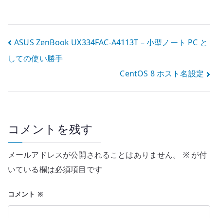
– 移行期に確認す
CentOS Stream
ること
への転換点
投
ASUS ZenBook UX334FAC-A4113T – 小型ノート PC と
しての使い勝手
稿
CentOS 8 ホスト名設定
ナ
ビ
ゲ
コメントを残す
ー
メールアドレスが公開されることはありません。
※
が付
シ
いている欄は必須項目です
ョ
コメント
※
ン