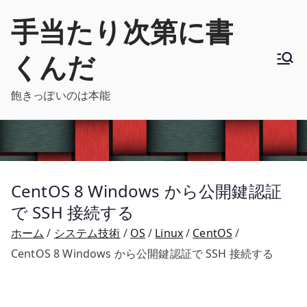
内
手当たり次第に書
容
を
くんだ
ス
キ
飽きっぽいのは本能
ッ
プ
CentOS 8 Windows から公開鍵認証
で SSH 接続する
ホーム
システム技術
OS
Linux
CentOS
CentOS 8 Windows から公開鍵認証で SSH 接続する