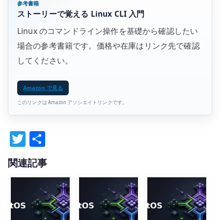
参考書籍
ストーリーで覚える Linux CLI 入門
Linux のコマンドライン操作を基礎から確認したい
場合の参考書籍です。価格や在庫はリンク先で確認
してください。
Amazon で見る
このリンクは Amazon アソシエイトリンクです。
T
共
w
有
関連記事
it
te
r