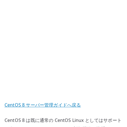
開
鍵
認
証
で
SSH
接
続
す
る
へ
の
CentOS 8 サーバー管理ガイドへ戻る
CentOS 8 は既に通常の CentOS Linux としてはサポート