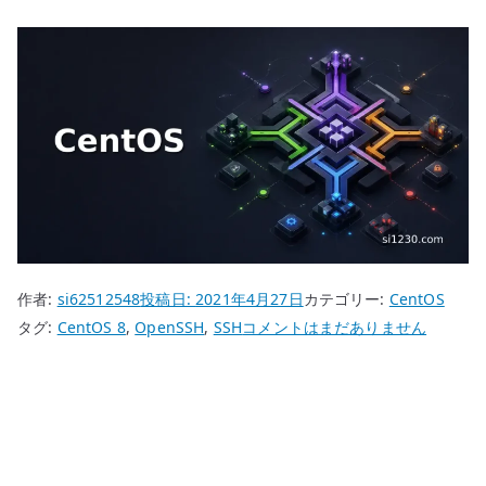
作者:
si62512548
投稿日:
2021年4月27日
カテゴリー:
CentOS
CentOS
タグ:
CentOS 8
,
OpenSSH
,
SSH
コメントはまだありません
8
Windows
か
ら
公