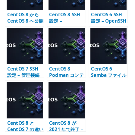
CentOS 8 から
CentOS 8 SSH
CentOS 6 SSH
CentOS 8 へ公開
設定 –
設定 – OpenSSH
鍵認証で SSH 接
sshd_config の
サーバーの基本
続する
基本項目
確認
CentOS 7 SSH
CentOS 8
CentOS 6
設定 – 管理接続
Podman コンテ
Samba ファイル
の基本方針
ナで SSH 接続を
サーバー構築 –
前提にしない理
Windows 共有
由
と認証設定
CentOS 8 と
CentOS 8 が
CentOS 7 の違い
2021 年で終了 –