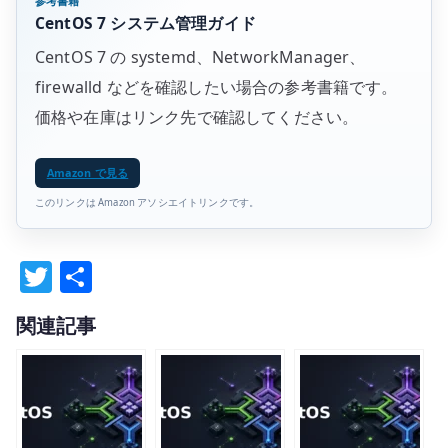
参考書籍
CentOS 7 システム管理ガイド
CentOS 7 の systemd、NetworkManager、
firewalld などを確認したい場合の参考書籍です。
価格や在庫はリンク先で確認してください。
Amazon で見る
このリンクは Amazon アソシエイトリンクです。
T
共
w
有
関連記事
it
te
r