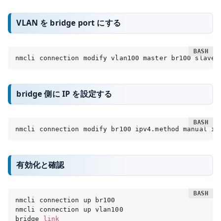
VLAN を bridge port にする
nmcli connection modify vlan100 master br100 slave-
bridge 側に IP を設定する
nmcli connection modify br100 ipv4.method manual ip
有効化と確認
nmcli connection up br100

nmcli connection up vlan100

bridge 
link