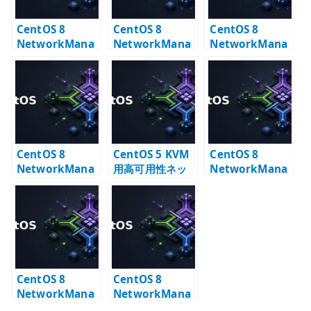
CentOS 8
CentOS 8
CentOS 8
NetworkMana
NetworkMana
NetworkMana
ger Bridge 設定
ger VLAN +
ger VLAN 設定
– KVM 向け
Bonding +
– nmcli で
bridge の基本
Bridge 設定
VLAN インター
フェイスを作る
CentOS 8
CentOS 5 KVM
CentOS 8
NetworkMana
用高可用性ネッ
NetworkMana
ger Bonding +
トワーク設定 –
ger VLAN +
Bridge 設定
bonding /
Bonding 設定
VLAN / bridge
CentOS 8
CentOS 8
NetworkMana
NetworkMana
ger Bonding 設
ger Policy