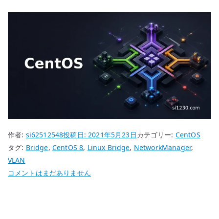
作者:
si62512548
投稿日:
2021年5月23日
カテゴリー:
CentOS
タグ:
Bridge
,
CentOS 8
,
Linux Bridge
,
NetworkManager
,
VLAN
CentOS
コメントはまだありません
8
NetworkManager
VLAN