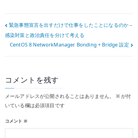
定 – 802.3ad と
Based Routing
slave NIC
設定
投
緊急事態宣言を出すだけで仕事をしたことになるのか –
感染対策と政治責任を分けて考える
稿
CentOS 8 NetworkManager Bonding + Bridge 設定
ナ
ビ
ゲ
コメントを残す
ー
メールアドレスが公開されることはありません。
※
が付
シ
いている欄は必須項目です
ョ
コメント
※
ン