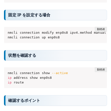
固定 IP を設定する場合
nmcli connection modify enp0s8 ipv4.method manual i
nmcli connection up enp0s8
状態を確認する
nmcli connection show 
--active
ip
ip
 route
確認するポイント