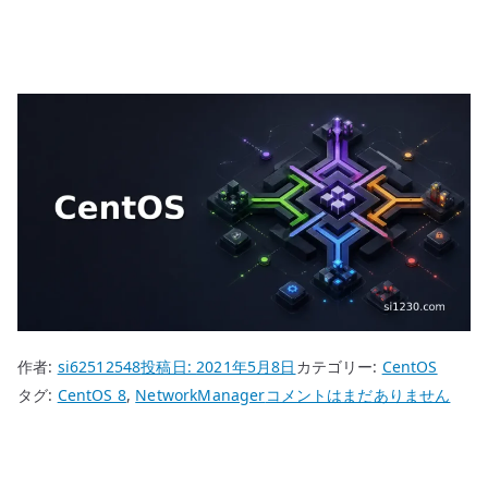
作者:
si62512548
投稿日:
2021年5月8日
カテゴリー:
CentOS
CentOS
タグ:
CentOS 8
,
NetworkManager
コメントはまだありません
8
NetworkManager
–