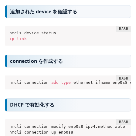
追加された device を確認する
ip
link
connection を作成する
nmcli connection 
add
type
 ethernet ifname enp0s8 co
DHCP で有効化する
nmcli connection modify enp0s8 ipv4.method auto

nmcli connection up enp0s8