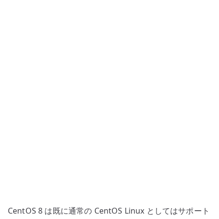
ネ
ッ
ト
ワ
ー
ク
ア
ダ
プ
タ
追
加
時
の
connection
作
CentOS 8 は既に通常の CentOS Linux としてはサポート
成