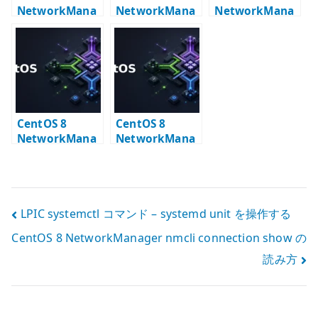
NetworkMana
NetworkMana
NetworkMana
ger VLAN 設定
ger VLAN +
ger Bonding +
– nmcli で
Bonding 設定
Bridge 設定
VLAN インター
フェイスを作る
CentOS 8
CentOS 8
NetworkMana
NetworkMana
ger VLAN +
ger Policy
Bonding +
Based Routing
Bridge 設定
設定
投
LPIC systemctl コマンド – systemd unit を操作する
CentOS 8 NetworkManager nmcli connection show の
稿
読み方
ナ
ビ