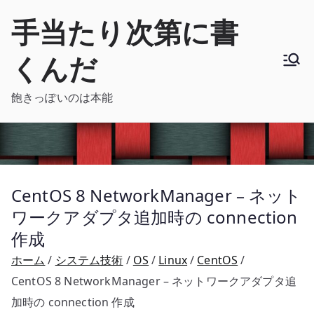
内
手当たり次第に書
容
を
くんだ
ス
キ
飽きっぽいのは本能
ッ
プ
CentOS 8 NetworkManager – ネット
ワークアダプタ追加時の connection
作成
ホーム
システム技術
OS
Linux
CentOS
CentOS 8 NetworkManager – ネットワークアダプタ追
加時の connection 作成