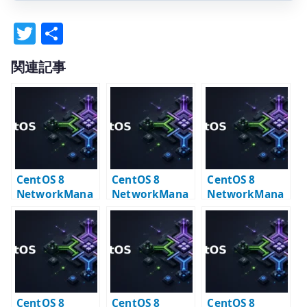
T
共
w
有
関連記事
it
te
r
CentOS 8
CentOS 8
CentOS 8
NetworkMana
NetworkMana
NetworkMana
ger nmcli –
ger nmcli
ger Bridge 設定
device と
connection
– KVM 向け
connection の
show の読み方
bridge の基本
基本
CentOS 8
CentOS 8
CentOS 8