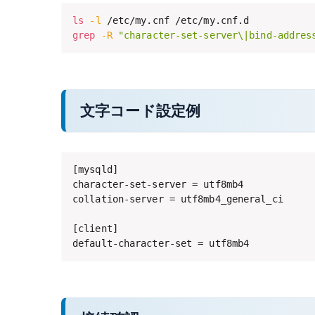
ls
-l
grep
-R
"character-set-server\|bind-addres
文字コード設定例
[mysqld]

character-set-server = utf8mb4

collation-server = utf8mb4_general_ci

[client]

default-character-set = utf8mb4