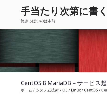
内
手当たり次第に書
容
を
飽きっぽいのは本能
ス
キ
ッ
プ
CentOS 8 MariaDB – サー
ホーム
システム技術
OS
Linux
CentOS
Ce