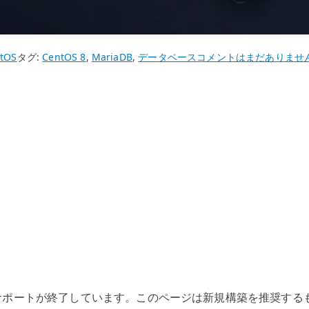
CentOS
tOS
タグ:
CentOS 8
,
MariaDB
,
データベース
コメントはまだありませ
8
MariaDB
–
サ
ー
ビ
ス
起
動
と
初
期
設
nux としてはサポートが終了しています。このページは新規構築を推
定