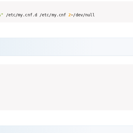
s"
 /etc/my.cnf.d /etc/my.cnf 
2
>
/dev/null