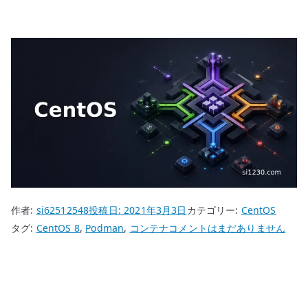
作者:
si62512548
投稿日:
2021年3月3日
カテゴリー:
CentOS
CentOS
タグ:
CentOS 8
,
Podman
,
コンテナ
コメントはまだありません
8
Podman
コ
ン