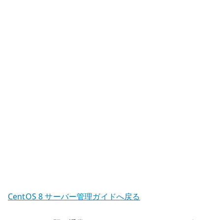
テ
ナ
で
SSH
接
続
を
前
提
に
し
な
い
理
由
CentOS 8 サーバー管理ガイドへ戻る
へ
の