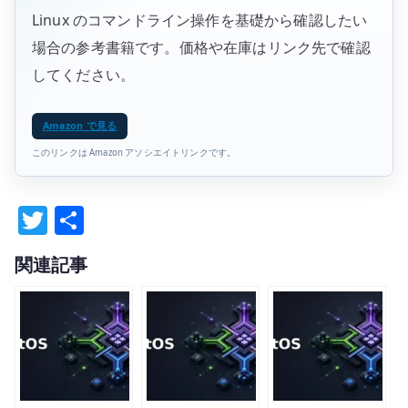
Linux のコマンドライン操作を基礎から確認したい
場合の参考書籍です。価格や在庫はリンク先で確認
してください。
Amazon で見る
このリンクは Amazon アソシエイトリンクです。
T
共
w
有
関連記事
it
te
r