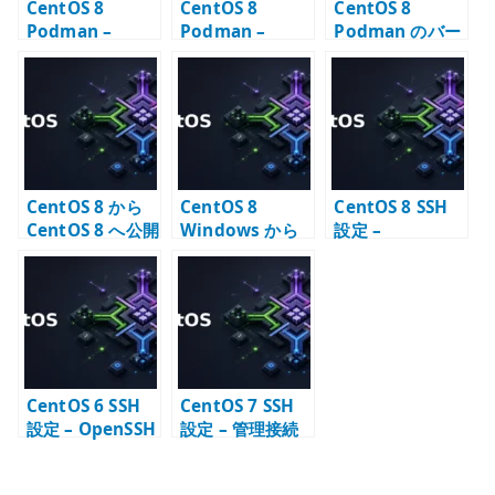
CentOS 8
CentOS 8
CentOS 8
Podman –
Podman –
Podman のバー
Error adding
Docker 互換だ
ジョンアップで
network:
けでは見えない
コンテナ起動失
failed の確認ポ
違い
敗した場合
イント
CentOS 8 から
CentOS 8
CentOS 8 SSH
CentOS 8 へ公開
Windows から
設定 –
鍵認証で SSH 接
公開鍵認証で
sshd_config の
続する
SSH 接続する
基本項目
CentOS 6 SSH
CentOS 7 SSH
設定 – OpenSSH
設定 – 管理接続
サーバーの基本
の基本方針
確認