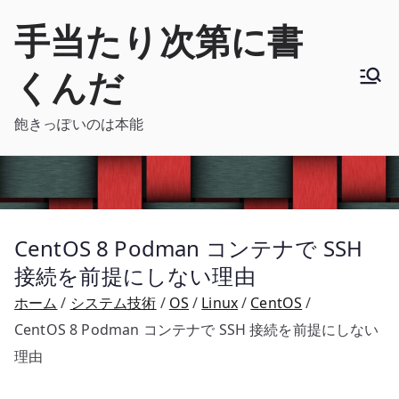
内
手当たり次第に書
容
を
くんだ
ス
キ
飽きっぽいのは本能
ッ
プ
CentOS 8 Podman コンテナで SSH
接続を前提にしない理由
ホーム
システム技術
OS
Linux
CentOS
CentOS 8 Podman コンテナで SSH 接続を前提にしない
理由