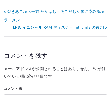
投
焼きあご塩らー麺 たかはし – あごだしが体に染みる塩
ラーメン
稿
LPIC イニシャル RAM ディスク – initramfs の役割
ナ
ビ
ゲ
コメントを残す
ー
メールアドレスが公開されることはありません。
※
が付
シ
いている欄は必須項目です
ョ
コメント
※
ン