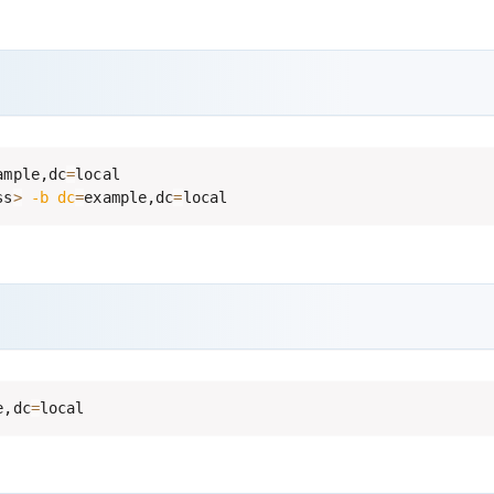
ample,dc
=
local

ss
>
-b
dc
=
example,dc
=
local
e,dc
=
local