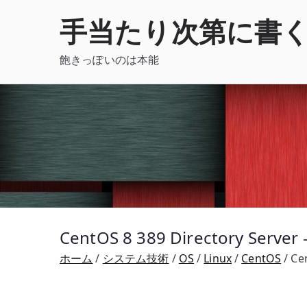
内
手当たり次第に書
容
を
飽きっぽいのは本能
ス
キ
ッ
プ
CentOS 8 389 Directory S
ホーム
システム技術
OS
Linux
CentOS
Ce