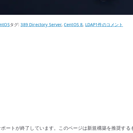
CentOS
ntOS
タグ:
389 Directory Server
,
CentOS 8
,
LDAP
1件のコメント
8
389
Directory
Server
–
IPv4
で
接
続
で
き
る
か
nux としてはサポートが終了しています。このページは新規構築を推
確