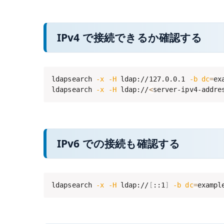
IPv4 で接続できるか確認する
ldapsearch 
-x
-H
 ldap://127.0.0.1 
-b
dc
=
ex
ldapsearch 
-x
-H
 ldap://
<
server-ipv4-addre
IPv6 での接続も確認する
ldapsearch 
-x
-H
 ldap://
[
::1
]
-b
dc
=
exampl