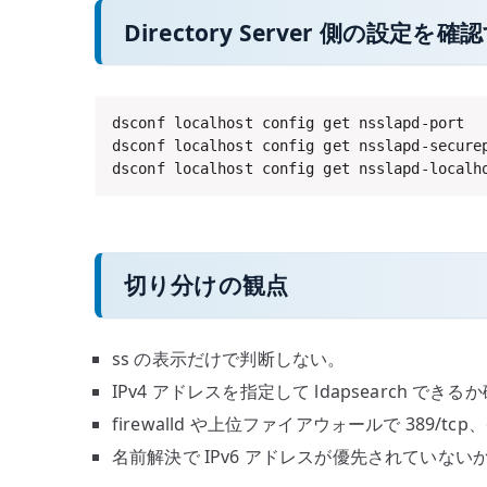
Directory Server 側の設定を確
dsconf localhost config get nsslapd-port

dsconf localhost config get nsslapd-securep
dsconf localhost config get nsslapd-localh
切り分けの観点
ss の表示だけで判断しない。
IPv4 アドレスを指定して ldapsearch でき
firewalld や上位ファイアウォールで 389/tc
名前解決で IPv6 アドレスが優先されていない