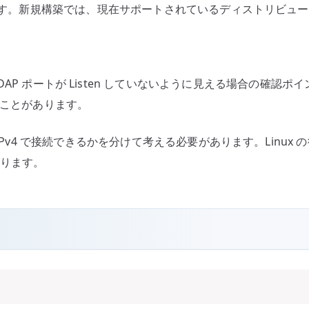
手順です。新規構築では、現在サポートされているディストリビュ
認
す
る
へ
、IPv4 の LDAP ポートが Listen していないように見える場合の確認
の
ることがあります。
Pv4 で接続できるかを分けて考える必要があります。Linux の待
あります。