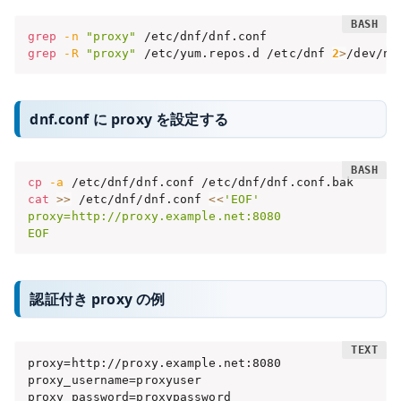
grep
-n
"proxy"
grep
-R
"proxy"
 /etc/yum.repos.d /etc/dnf 
2
>
/dev/nu
dnf.conf に proxy を設定する
cp
-a
cat
>>
 /etc/dnf/dnf.conf 
<<
'EOF'

proxy=http://proxy.example.net:8080

EOF
認証付き proxy の例
proxy=http://proxy.example.net:8080

proxy_username=proxyuser

proxy_password=proxypassword