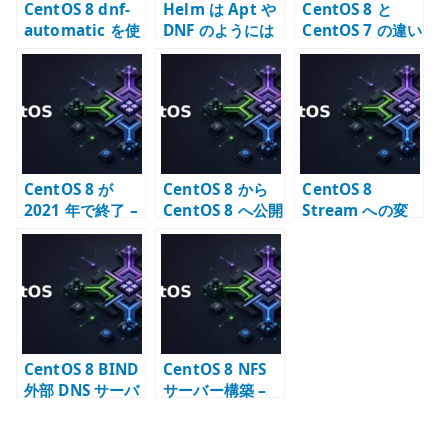
CentOS 8 dnf-
Helm は Apt や
CentOS 8 と
automatic を使
DNF のようには
CentOS 7 の違い
用した自動更新
ならない
– 移行期に確認す
ること
CentOS 8 が
CentOS 8 から
CentOS 8
2021 年で終了 –
CentOS 8 へ公開
Stream への変
CentOS Stream
鍵認証で SSH 接
更方法を確認す
への転換点
続する
る
CentOS 8 BIND
CentOS 8 NFS
外部 DNS サーバ
サーバー構築 –
ー – 公開ゾーン
NFSv4 と
の基本
exports の基本