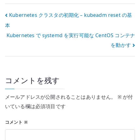
投
Kubernetes クラスタの初期化 – kubeadm reset の基
本
稿
Kubernetes で systemd を実行可能な CentOS コンテナ
ナ
を動かす
ビ
ゲ
ー
コメントを残す
シ
メールアドレスが公開されることはありません。
※
が付
ョ
いている欄は必須項目です
ン
コメント
※