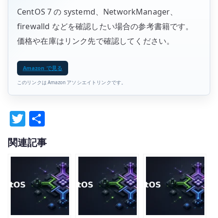
CentOS 7 の systemd、NetworkManager、
firewalld などを確認したい場合の参考書籍です。
価格や在庫はリンク先で確認してください。
Amazon で見る
このリンクは Amazon アソシエイトリンクです。
T
共
w
有
関連記事
it
te
r