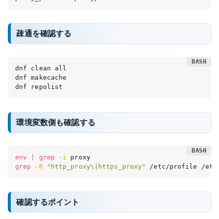
疎通を確認する
dnf clean all

dnf makecache

dnf repolist
環境変数側も確認する
env
|
grep
-i
grep
-R
"http_proxy\|https_proxy"
 /etc/profile /etc
確認するポイント