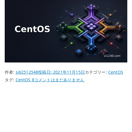
作者:
si62512548
投稿日:
2021年11月15日
カテゴリー:
CentOS
CentOS
タグ:
CentOS 8
コメントはまだありません
8
DNF
–
プ
ロ
キ