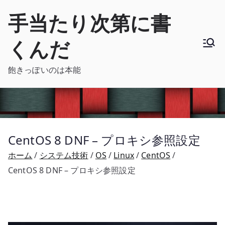
内
手当たり次第に書
容
を
くんだ
ス
キ
飽きっぽいのは本能
ッ
プ
CentOS 8 DNF – プロキシ参照設定
ホーム
システム技術
OS
Linux
CentOS
CentOS 8 DNF – プロキシ参照設定