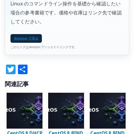
Linux のコマンドライン操作を基礎から確認したい
場合の参考書籍です。価格や在庫はリンク先で確認
してください。
Amazon で見る
このリンクは Amazon アソシエイトリンクです。
T
共
w
有
関連記事
it
te
r
CentOS 8 DHCP
CentOS 8 BIND
CentOS 8 BIND