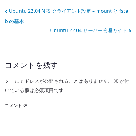
基本
投
Ubuntu 22.04 NFS クライアント設定 – mount と fsta
b の基本
稿
Ubuntu 22.04 サーバー管理ガイド
ナ
ビ
ゲ
コメントを残す
ー
メールアドレスが公開されることはありません。
※
が付
シ
いている欄は必須項目です
ョ
コメント
※
ン