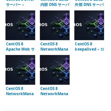
サーバー –
内部 DNS サーバ
外部 DNS サーバ
dhcpd.conf の
ー – forwarder
ー – 公開ゾーン
基本設定
と内部ゾーン
の基本
CentOS 8
CentOS 8
CentOS 8
Apache Web サ
NetworkMana
keepalived – ロ
ーバー – httpd
ger IP アドレス
ードバランサー
の基本設定
設定 – DHCP /
と仮想 IP の基本
static /
disabled
CentOS 8
CentOS 8
NetworkMana
NetworkMana
ger nmcli –
ger Bridge 設定
device と
– KVM 向け
connection の
bridge の基本