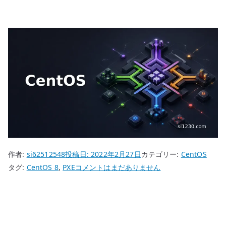
作者:
si62512548
投稿日:
2022年2月27日
カテゴリー:
CentOS
CentOS
タグ:
CentOS 8
,
PXE
コメントはまだありません
8
PXE
Boot
サ