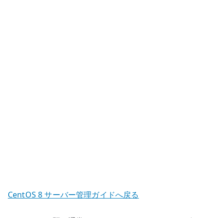
ー
バ
ー
–
TFTP
/
DHCP
/
pxelinux
の
基
本
へ
の
CentOS 8 サーバー管理ガイドへ戻る