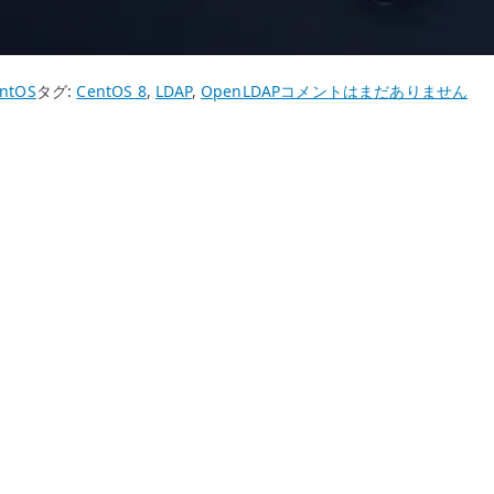
CentOS
ntOS
タグ:
CentOS 8
,
LDAP
,
OpenLDAP
コメントはまだありません
8
OpenLDAP
LDAP
ク
ラ
イ
ア
ン
ト
–
ldapsearch
と
証
明