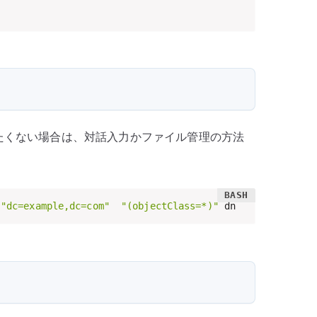
したくない場合は、対話入力かファイル管理の方法
"dc=example,dc=com"
"(objectClass=*)"
 dn