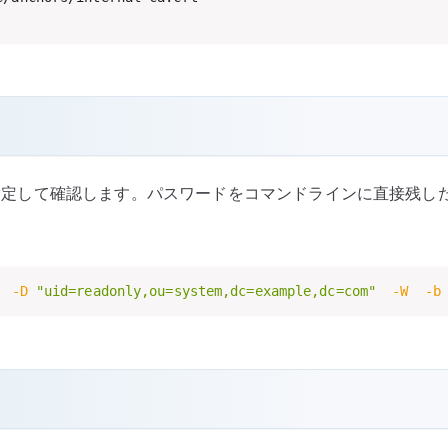
N を指定して確認します。パスワードをコマンドラインに直接残
  
-D
"uid=readonly,ou=system,dc=example,dc=com"
-W
-b