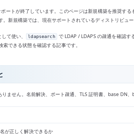
書
nux としてはサポートが終了しています。このページは新規構築を推
信
手順です。新規構築では、現在サポートされているディストリビュ
頼
設
トとして使い、
で LDAP / LDAPS の疎通
ldapsearch
定
検索できる状態を確認する記事です。
へ
の
と
りません。名前解決、ポート疎通、TLS 証明書、base DN、b
バー名が正しく解決できるか