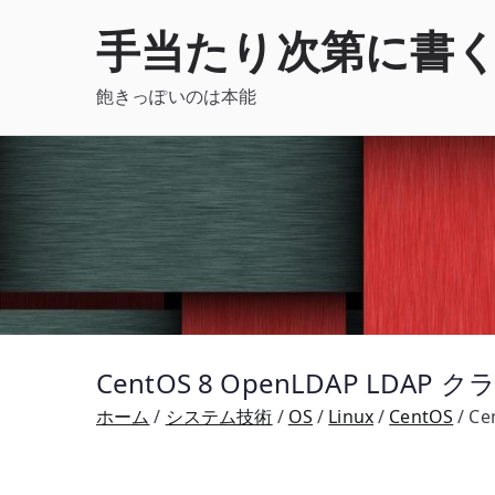
内
手当たり次第に書
容
を
飽きっぽいのは本能
ス
キ
ッ
プ
CentOS 8 OpenLDAP LDAP
ホーム
システム技術
OS
Linux
CentOS
Ce