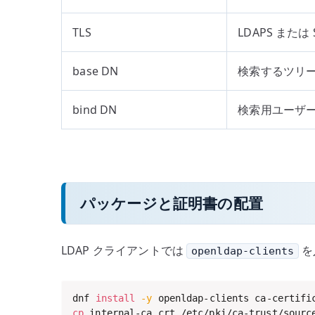
TLS
LDAPS または
base DN
検索するツリ
bind DN
検索用ユーザーで
パッケージと証明書の配置
LDAP クライアントでは
を
openldap-clients
dnf 
install
-y
cp
 internal-ca.crt /etc/pki/ca-trust/source