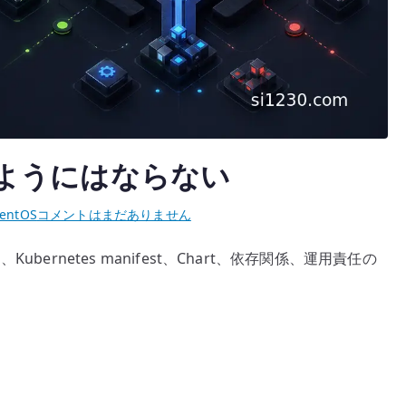
F のようにはならない
Helm
entOS
コメントはまだありません
は
Kubernetes manifest、Chart、依存関係、運用責任の
Apt
や
DNF
の
よ
う
に