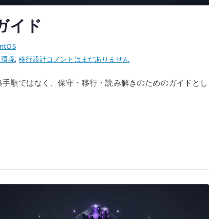
理ガイド
ntOS
CentOS
ー環境
,
移行設計
コメントはまだありません
5
規構築手順ではなく、保守・移行・読み解きのためのガイドとし
サ
ー
バ
ー
管
理
ガ
イ
ド
へ
の