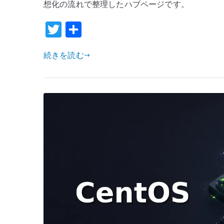
想化の流れで整理したハブページです。
T
共
w
有
続きを読む
it
te
r