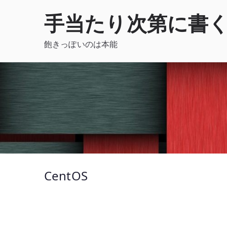
内
手当たり次第に書
容
を
飽きっぽいのは本能
ス
キ
ッ
プ
CentOS