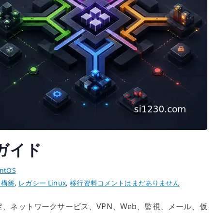
理ガイド
ntOS
CentOS
ー構築
,
レガシー Linux
,
移行資料
コメントはまだありません
6
設定、ネットワークサービス、VPN、Web、監視、メール、仮
サ