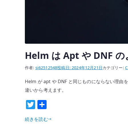
Helm は Apt や DN
作者:
si62512548
投稿日:
2024年12月21日
カテゴリー:
C
Helm が apt や DNF と同じものにならない理由を、
違いから考えます。
T
共
w
有
続きを読む
it