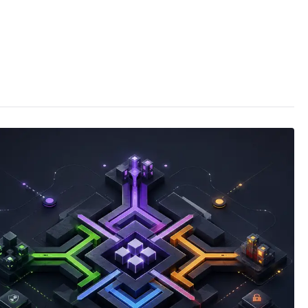
ー
バ
ー
管
理
ガ
イ
ド
へ
の