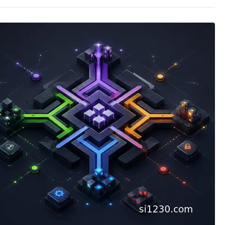
は
な
ら
な
い
へ
の