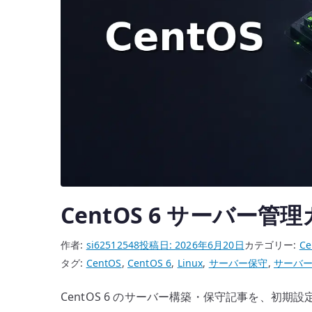
CentOS 6 サーバー管
作者:
si62512548
投稿日:
2026年6月20日
カテゴリー:
Ce
タグ:
CentOS
,
CentOS 6
,
Linux
,
サーバー保守
,
サーバ
CentOS 6 のサーバー構築・保守記事を、初期