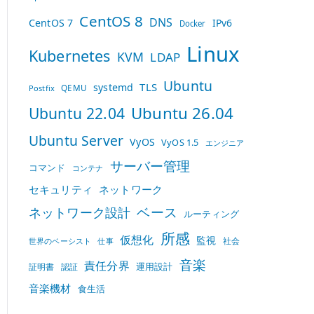
CentOS 8
DNS
CentOS 7
IPv6
Docker
Linux
Kubernetes
KVM
LDAP
Ubuntu
TLS
systemd
QEMU
Postfix
Ubuntu 26.04
Ubuntu 22.04
Ubuntu Server
VyOS
VyOS 1.5
エンジニア
サーバー管理
コマンド
コンテナ
セキュリティ
ネットワーク
ベース
ネットワーク設計
ルーティング
所感
仮想化
監視
社会
世界のベーシスト
仕事
音楽
責任分界
運用設計
証明書
認証
音楽機材
食生活