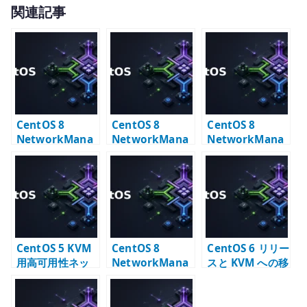
w
有
関連記事
it
te
r
CentOS 8
CentOS 8
CentOS 8
NetworkMana
NetworkMana
NetworkMana
ger VLAN +
ger Bonding +
ger VLAN +
Bridge 設定
Bridge 設定
Bonding +
Bridge 設定
CentOS 5 KVM
CentOS 8
CentOS 6 リリー
用高可用性ネッ
NetworkMana
スと KVM への移
トワーク設定 –
ger nmcli –
行 – Xen から
bonding /
device と
KVM へ変わる時
VLAN / bridge
connection の
代の記録