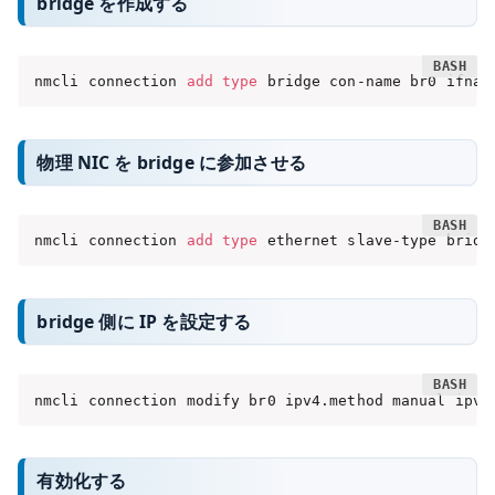
bridge を作成する
nmcli connection 
add
type
 bridge con-name br0 ifnam
物理 NIC を bridge に参加させる
nmcli connection 
add
type
 ethernet slave-type bridg
bridge 側に IP を設定する
nmcli connection modify br0 ipv4.method manual ipv4
有効化する