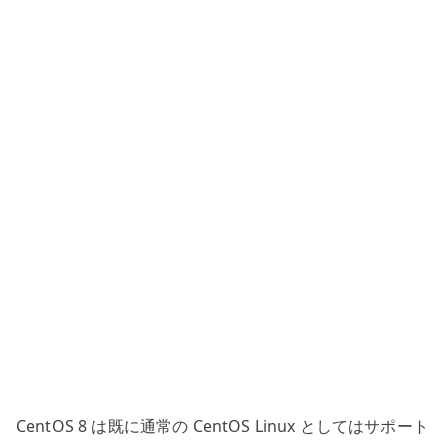
設
定
–
KVM
向
け
bridge
の
基
本
へ
の
CentOS 8 は既に通常の CentOS Linux としてはサポート