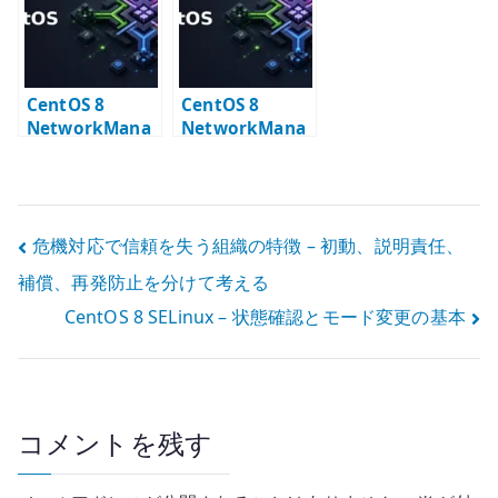
基本
CentOS 8
CentOS 8
NetworkMana
NetworkMana
ger VLAN 設定
ger Policy
– nmcli で
Based Routing
VLAN インター
設定
フェイスを作る
投
危機対応で信頼を失う組織の特徴 – 初動、説明責任、
補償、再発防止を分けて考える
稿
CentOS 8 SELinux – 状態確認とモード変更の基本
ナ
ビ
ゲ
コメントを残す
ー