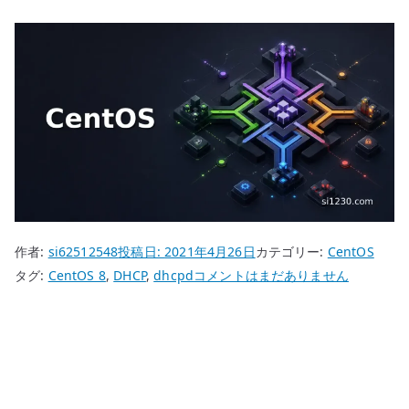
作者:
si62512548
投稿日:
2021年4月26日
カテゴリー:
CentOS
CentOS
タグ:
CentOS 8
,
DHCP
,
dhcpd
コメントはまだありません
8
DHCP
サ
ー
バ