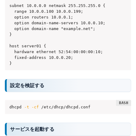
subnet 10.0.0.0 netmask 255.255.255.0 {

  range 10.0.0.100 10.0.0.199;

  option routers 10.0.0.1;

  option domain-name-servers 10.0.0.10;

  option domain-name "example.net";

}

host server01 {

  hardware ethernet 52:54:00:00:00:10;

  fixed-address 10.0.0.20;

}
設定を検証する
dhcpd 
-t
-cf
 /etc/dhcp/dhcpd.conf
サービスを起動する