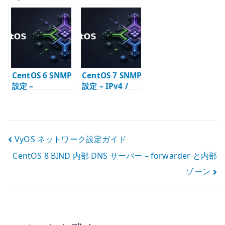
ーバー – httpd
ー – forwarder
ー – 公開ゾーン
の基本設定
と内部ゾーン
の基本
CentOS 6 SNMP
CentOS 7 SNMP
設定 –
設定 – IPv4 /
snmpd.conf と
IPv6 対応の
監視公開範囲の
snmpd.conf
基本
投
VyOS ネットワーク設定ガイド
CentOS 8 BIND 内部 DNS サーバー – forwarder と内部
稿
ゾーン
ナ
ビ
ゲ