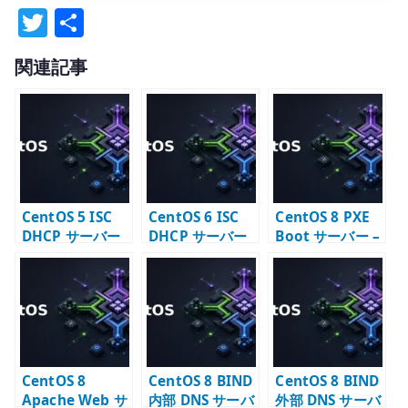
T
共
w
有
関連記事
it
te
r
CentOS 5 ISC
CentOS 6 ISC
CentOS 8 PXE
DHCP サーバー
DHCP サーバー
Boot サーバー –
構築 –
構築 –
TFTP / DHCP /
dhcpd.conf と
dhcpd.conf と
pxelinux の基本
配布設定
配布設定
CentOS 8
CentOS 8 BIND
CentOS 8 BIND
Apache Web サ
内部 DNS サーバ
外部 DNS サーバ