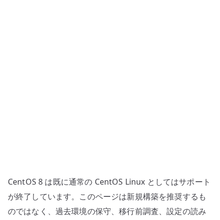
ー
–
dhcpd.conf
の
基
本
設
定
へ
の
CentOS 8 は既に通常の CentOS Linux としてはサポート
が終了しています。このページは新規構築を推奨するも
のではなく、過去環境の保守、移行前調査、設定の読み