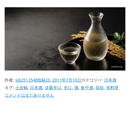
作者:
si62512548
投稿日:
2011年7月10日
カテゴリー:
日本酒
タグ:
土佐鶴
,
日本酒
,
淡麗辛口
,
辛口
,
酒
,
食中酒
,
高知
,
魚料理
土
コメントはまだありません
佐
鶴
–
高