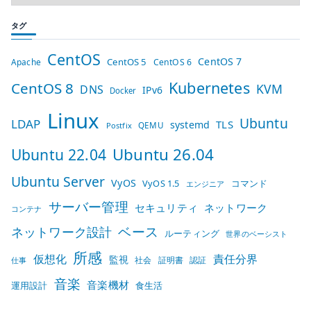
タグ
CentOS
CentOS 7
CentOS 5
Apache
CentOS 6
Kubernetes
CentOS 8
KVM
DNS
IPv6
Docker
Linux
Ubuntu
LDAP
TLS
systemd
QEMU
Postfix
Ubuntu 26.04
Ubuntu 22.04
Ubuntu Server
VyOS
VyOS 1.5
コマンド
エンジニア
サーバー管理
セキュリティ
ネットワーク
コンテナ
ベース
ネットワーク設計
ルーティング
世界のベーシスト
所感
仮想化
責任分界
監視
社会
証明書
認証
仕事
音楽
音楽機材
運用設計
食生活