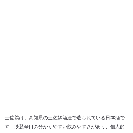
知
の
淡
麗
辛
口
を
食
中
酒
と
し
て
楽
し
土佐鶴は、高知県の土佐鶴酒造で造られている日本酒で
む
へ
す。淡麗辛口の分かりやすい飲みやすさがあり、個人的