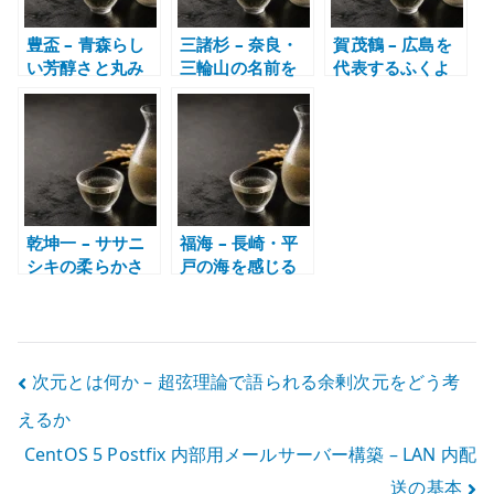
豊盃 – 青森らし
三諸杉 – 奈良・
賀茂鶴 – 広島を
い芳醇さと丸み
三輪山の名前を
代表するふくよ
を楽しむ日本酒
持つ華やかな日
かな日本酒
本酒
乾坤一 – ササニ
福海 – 長崎・平
シキの柔らかさ
戸の海を感じる
を感じる宮城の
日本酒
日本酒
投
次元とは何か – 超弦理論で語られる余剰次元をどう考
えるか
稿
CentOS 5 Postfix 内部用メールサーバー構築 – LAN 内配
ナ
送の基本