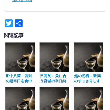
T
共
w
有
関連記事
it
te
r
船中八策 – 高知
日高見 – 魚に合
越の初梅 – 新潟
の超辛口を食中
う宮城の辛口純
のすっきりしす
酒として楽しむ
米酒
ぎない日本酒を
飲んだ感想