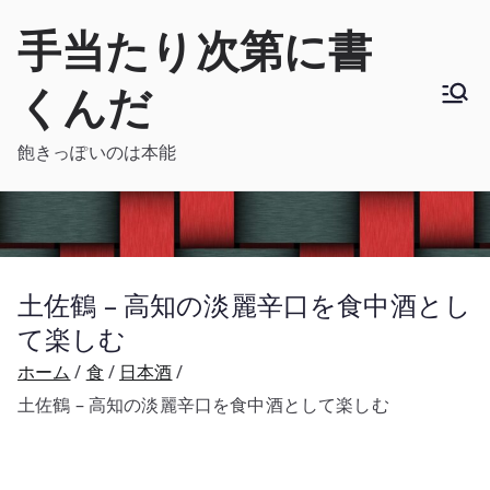
内
手当たり次第に書
容
を
くんだ
ス
キ
飽きっぽいのは本能
ッ
プ
土佐鶴 – 高知の淡麗辛口を食中酒とし
て楽しむ
ホーム
食
日本酒
土佐鶴 – 高知の淡麗辛口を食中酒として楽しむ