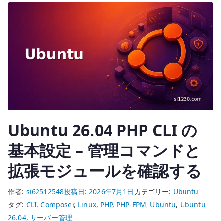
r
を
実
行
す
る
環
境
を
作
Ubuntu 26.04 PHP CLI の
る
へ
基本設定 – 管理コマンドと
の
拡張モジュールを確認する
作者:
si62512548
投稿日:
2026年7月1日
カテゴリー:
Ubuntu
タグ:
CLI
,
Composer
,
Linux
,
PHP
,
PHP-FPM
,
Ubuntu
,
Ubuntu
26.04
,
サーバー管理