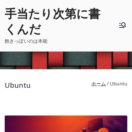
内
手当たり次第に書
容
を
くんだ
ス
キ
飽きっぽいのは本能
ッ
プ
Ubuntu
ホーム
Ubuntu