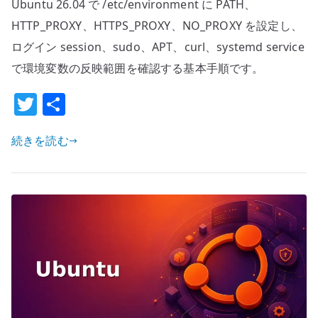
Ubuntu 26.04 で /etc/environment に PATH、
共
通
HTTP_PROXY、HTTPS_PROXY、NO_PROXY を設定し、
環
ログイン session、sudo、APT、curl、systemd service
境
で環境変数の反映範囲を確認する基本手順です。
の
T
共
基
本
w
有
設
続きを読む
it
定
te
–
r
/etc/environment
と
proxy
変
数
を
管