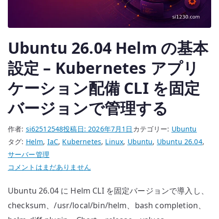
置
す
る
Ubuntu 26.04 Helm の基本
へ
の
設定 – Kubernetes アプリ
ケーション配備 CLI を固定
バージョンで管理する
作者:
si62512548
投稿日:
2026年7月1日
カテゴリー:
Ubuntu
タグ:
Helm
,
IaC
,
Kubernetes
,
Linux
,
Ubuntu
,
Ubuntu 26.04
,
サーバー管理
Ubuntu
コメントはまだありません
26.04
Ubuntu 26.04 に Helm CLI を固定バージョンで導入し、
Helm
の
checksum、/usr/local/bin/helm、bash completion、
基