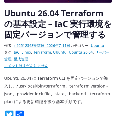
固
Ubuntu 26.04 Terraform
定
バ
の基本設定 – IaC 実行環境を
ー
ジ
固定バージョンで管理する
ョ
ン
作者:
si62512548
投稿日:
2026年7月1日
カテゴリー:
Ubuntu
で
タグ:
IaC
,
Linux
,
Terraform
,
Ubuntu
,
Ubuntu 26.04
,
サーバー
管
管理
,
構成管理
理
Ubuntu
コメントはまだありません
す
26.04
Ubuntu 26.04 に Terraform CLI を固定バージョンで導
る
Terraform
へ
の
入し、/usr/local/bin/terraform、terraform version -
の
基
json、provider lock file、state、backend、terraform
本
plan による更新確認を扱う基本手順です。
設
T
共
定