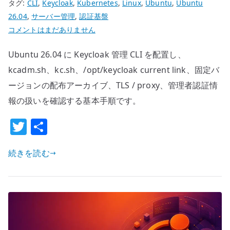
タグ:
CLI
,
Keycloak
,
Kubernetes
,
Linux
,
Ubuntu
,
Ubuntu
を
26.04
,
サーバー管理
,
認証基盤
マ
Ubuntu
コメントはまだありません
ウ
26.04
ン
Ubuntu 26.04 に Keycloak 管理 CLI を配置し、
Keycloak
ト
CLI
kcadm.sh、kc.sh、/opt/keycloak current link、固定バ
す
の
ージョンの配布アーカイブ、TLS / proxy、管理者認証情
る
基
報の扱いを確認する基本手順です。
へ
本
の
T
共
設
定
w
有
–
続きを読む
it
kcadm.sh
te
を
r
使
う
管
理