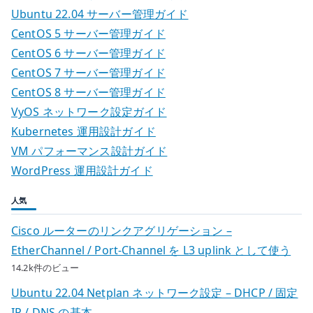
拡
ビ
Ubuntu 22.04 サーバー管理ガイド
張
CentOS 5 サーバー管理ガイド
ゲ
モ
CentOS 6 サーバー管理ガイド
ジ
ー
CentOS 7 サーバー管理ガイド
ュ
CentOS 8 サーバー管理ガイド
シ
ー
VyOS ネットワーク設定ガイド
ル
ョ
Kubernetes 運用設計ガイド
を
VM パフォーマンス設計ガイド
確
ン
WordPress 運用設計ガイド
認
す
人気
る
へ
Cisco ルーターのリンクアグリゲーション –
の
EtherChannel / Port-Channel を L3 uplink として使う
14.2k件のビュー
Ubuntu 22.04 Netplan ネットワーク設定 – DHCP / 固定
IP / DNS の基本