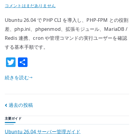
Ubuntu
コメントはまだありません
26.04
Ubuntu 26.04 で PHP CLI を導入し、PHP-FPM との役割
PHP
CLI
差、php.ini、phpenmod、拡張モジュール、MariaDB /
の
Redis 連携、cron や管理コマンドの実行ユーザーを確認
基
する基本手順です。
本
T
共
設
定
w
有
–
続きを読む
it
管
te
理
r
コ
投
過去の投稿
マ
ン
稿
主要ガイド
ド
ナ
と
Ubuntu 26.04 サーバー管理ガイド