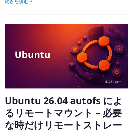
続きを読む
it
で
te
時
r
刻
同
期
を
安
定
さ
せ
る
へ
Ubuntu 26.04 autofs によ
の
るリモートマウント – 必要
な時だけリモートストレー