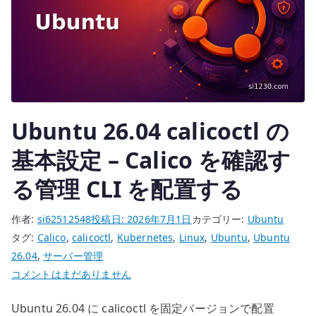
ツ
ー
ル
を
配
置
Ubuntu 26.04 calicoctl の
す
る
基本設定 – Calico を確認す
へ
る管理 CLI を配置する
の
作者:
si62512548
投稿日:
2026年7月1日
カテゴリー:
Ubuntu
タグ:
Calico
,
calicoctl
,
Kubernetes
,
Linux
,
Ubuntu
,
Ubuntu
26.04
,
サーバー管理
Ubuntu
コメントはまだありません
26.04
Ubuntu 26.04 に calicoctl を固定バージョンで配置
calicoctl