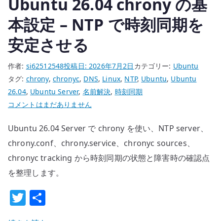
Ubuntu 26.04 chrony の基
用
す
本設定 – NTP で時刻同期を
る
安定させる
へ
の
作者:
si62512548
投稿日:
2026年7月2日
カテゴリー:
Ubuntu
タグ:
chrony
,
chronyc
,
DNS
,
Linux
,
NTP
,
Ubuntu
,
Ubuntu
26.04
,
Ubuntu Server
,
名前解決
,
時刻同期
Ubuntu
コメントはまだありません
26.04
Ubuntu 26.04 Server で chrony を使い、NTP server、
chrony
の
chrony.conf、chrony.service、chronyc sources、
基
chronyc tracking から時刻同期の状態と障害時の確認点
本
を整理します。
設
T
共
定
–
w
有
NTP