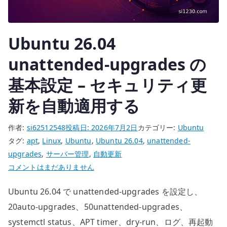
理
す
る
Ubuntu 26.04
へ
の
unattended-upgrades の
基本設定 – セキュリティ更
新を自動適用する
作者:
si62512548
投稿日:
2026年7月2日
カテゴリー:
Ubuntu
タグ:
apt
,
Linux
,
Ubuntu
,
Ubuntu 26.04
,
unattended-
upgrades
,
サーバー管理
,
自動更新
Ubuntu
コメントはまだありません
26.04
Ubuntu 26.04 で unattended-upgrades を設定し、
unattended-
upgrades
20auto-upgrades、50unattended-upgrades、
の
systemctl status、APT timer、dry-run、ログ、再起動