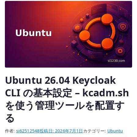
r
ト
–
必
要
な
時
だ
け
リ
Ubuntu 26.04 Keycloak
モ
ー
CLI の基本設定 – kcadm.sh
ト
を使う管理ツールを配置す
ス
ト
る
レ
ー
作者:
si62512548
投稿日:
2026年7月1日
カテゴリー:
Ubuntu
ジ