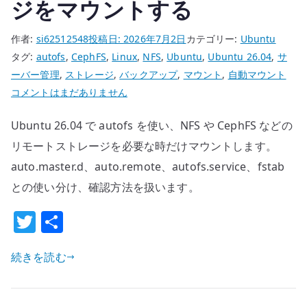
ジをマウントする
作者:
si62512548
投稿日:
2026年7月2日
カテゴリー:
Ubuntu
タグ:
autofs
,
CephFS
,
Linux
,
NFS
,
Ubuntu
,
Ubuntu 26.04
,
サ
ーバー管理
,
ストレージ
,
バックアップ
,
マウント
,
自動マウント
Ubuntu
コメントはまだありません
26.04
Ubuntu 26.04 で autofs を使い、NFS や CephFS などの
autofs
に
リモートストレージを必要な時だけマウントします。
よ
auto.master.d、auto.remote、autofs.service、fstab
る
との使い分け、確認方法を扱います。
リ
T
共
モ
ー
w
有
ト
続きを読む
it
マ
te
ウ
ン