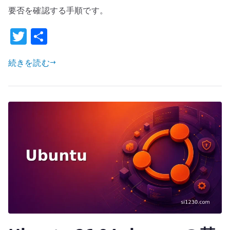
基
要否を確認する手順です。
本
T
共
設
定
w
有
–
続きを読む
it
セ
te
キ
r
ュ
リ
テ
ィ
更
新
を
自
動
適