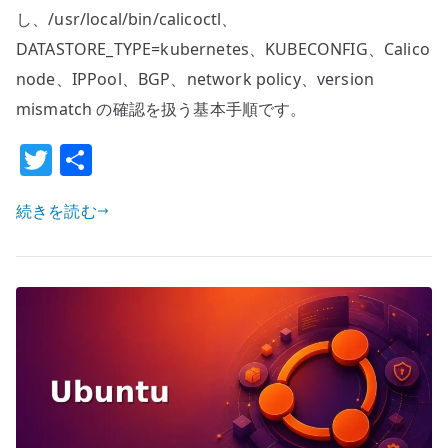
の
し、/usr/local/bin/calicoctl、
基
DATASTORE_TYPE=kubernetes、KUBECONFIG、Calico
本
node、IPPool、BGP、network policy、version
設
mismatch の確認を扱う基本手順です。
定
–
T
共
Calico
w
有
を
続きを読む
it
確
te
認
r
す
る
管
理
CLI
を
配