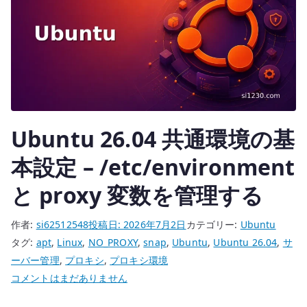
Ubuntu 26.04 共通環境の基
本設定 – /etc/environment
と proxy 変数を管理する
作者:
si62512548
投稿日:
2026年7月2日
カテゴリー:
Ubuntu
タグ:
apt
,
Linux
,
NO_PROXY
,
snap
,
Ubuntu
,
Ubuntu 26.04
,
サ
ーバー管理
,
プロキシ
,
プロキシ環境
Ubuntu
コメントはまだありません
26.04