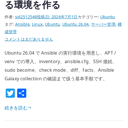
る環境を作る
す
る
作者:
si62512548
投稿日:
2026年7月1日
カテゴリー:
Ubuntu
へ
タグ:
Ansible
,
Linux
,
Ubuntu
,
Ubuntu 26.04
,
サーバー管理
,
構
の
成管理
Ubuntu
コメントはまだありません
26.04
Ubuntu 26.04 で Ansible の実行環境を用意し、APT /
Ansible
の
venv での導入、inventory、ansible.cfg、SSH 接続、
基
sudo become、check mode、diff、facts、Ansible
本
Galaxy collection の確認まで扱う基本手順です。
設
T
共
定
–
w
有
構
続きを読む
it
成
te
管
理