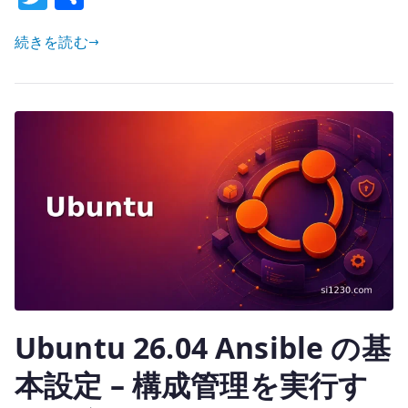
–
w
有
IaC
続きを読む
it
実
te
行
r
環
境
を
固
定
バ
ー
ジ
ョ
ン
Ubuntu 26.04 Ansible の基
で
管
本設定 – 構成管理を実行す
理