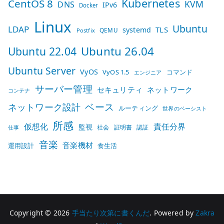
Kubernetes
CentOS 8
KVM
DNS
IPv6
Docker
Linux
Ubuntu
LDAP
TLS
systemd
QEMU
Postfix
Ubuntu 26.04
Ubuntu 22.04
Ubuntu Server
VyOS
VyOS 1.5
コマンド
エンジニア
サーバー管理
セキュリティ
ネットワーク
コンテナ
ベース
ネットワーク設計
ルーティング
世界のベーシスト
所感
仮想化
責任分界
監視
社会
証明書
認証
仕事
音楽
音楽機材
運用設計
食生活
Copyright © 2026
手当たり次第に書くんだ
. Powered by
Zakra