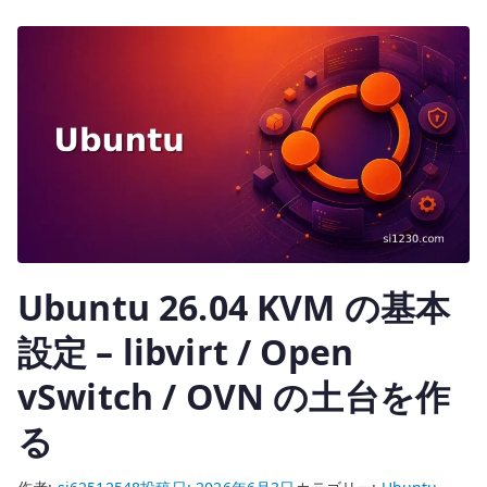
r
ー
ク
の
基
本
設
定
–
OVS
/
Ubuntu 26.04 KVM の基本
OVN
で
設定 – libvirt / Open
VM
vSwitch / OVN の土台を作
を
接
る
続
す