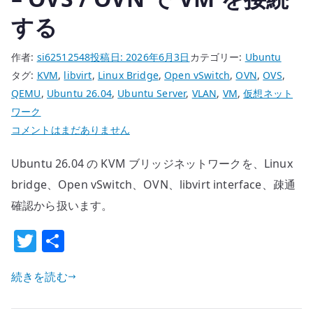
の
する
作者:
si62512548
投稿日:
2026年6月3日
カテゴリー:
Ubuntu
タグ:
KVM
,
libvirt
,
Linux Bridge
,
Open vSwitch
,
OVN
,
OVS
,
QEMU
,
Ubuntu 26.04
,
Ubuntu Server
,
VLAN
,
VM
,
仮想ネット
ワーク
Ubuntu
コメントはまだありません
26.04
Ubuntu 26.04 の KVM ブリッジネットワークを、Linux
KVM
ブ
bridge、Open vSwitch、OVN、libvirt interface、疎通
リ
確認から扱います。
ッ
T
共
ジ
w
有
ネ
ッ
続きを読む
it
ト
te
ワ