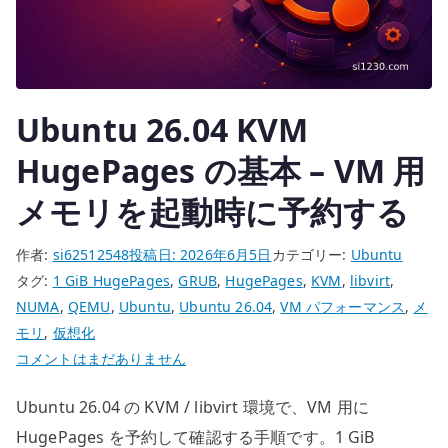
の
制
約
を
Ubuntu 26.04 KVM
設
計
HugePages の基本 – VM 用
す
メモリを起動時に予約する
る
技
作者:
si62512548
投稿日:
2026年6月5日
カテゴリー:
Ubuntu
術
タグ:
1 GiB HugePages
,
GRUB
,
HugePages
,
KVM
,
libvirt
,
へ
NUMA
,
QEMU
,
Ubuntu
,
Ubuntu 26.04
,
VM パフォーマンス
,
メ
の
モリ
,
仮想化
Ubuntu
コメントはまだありません
26.04
Ubuntu 26.04 の KVM / libvirt 環境で、VM 用に
KVM
HugePages
HugePages を予約して確認する手順です。1 GiB