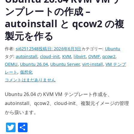
へ
ンプレートの作成 –
の
autoinstall と qcow2 の複
製元を作る
作者:
si62512548
投稿日:
2026年6月3日
カテゴリー:
Ubuntu
タグ:
autoinstall
,
cloud-init
,
KVM
,
libvirt
,
OVMF
,
qcow2
,
QEMU
,
Ubuntu 26.04
,
Ubuntu Server
,
virt-install
,
VM テンプ
レート
,
仮想化
Ubuntu
コメントはまだありません
26.04
Ubuntu 26.04 の KVM VM テンプレート作成を、
KVM
VM
autoinstall、qcow2、cloud-init、複製元イメージの管理
テ
から扱います。
ン
T
共
プ
レ