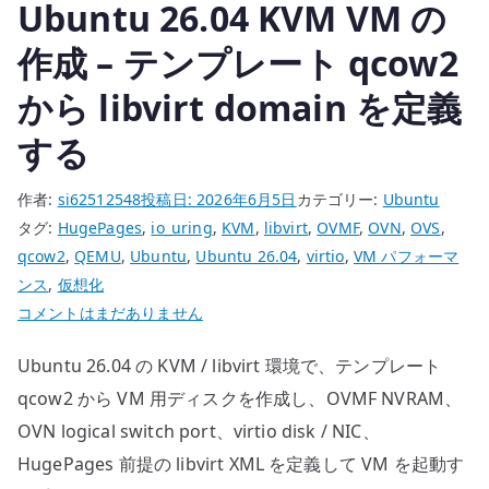
Ubuntu 26.04 KVM VM の
へ
の
作成 – テンプレート qcow2
から libvirt domain を定義
する
作者:
si62512548
投稿日:
2026年6月5日
カテゴリー:
Ubuntu
タグ:
HugePages
,
io_uring
,
KVM
,
libvirt
,
OVMF
,
OVN
,
OVS
,
qcow2
,
QEMU
,
Ubuntu
,
Ubuntu 26.04
,
virtio
,
VM パフォーマ
ンス
,
仮想化
Ubuntu
コメントはまだありません
26.04
Ubuntu 26.04 の KVM / libvirt 環境で、テンプレート
KVM
VM
qcow2 から VM 用ディスクを作成し、OVMF NVRAM、
の
OVN logical switch port、virtio disk / NIC、
作
HugePages 前提の libvirt XML を定義して VM を起動す
成