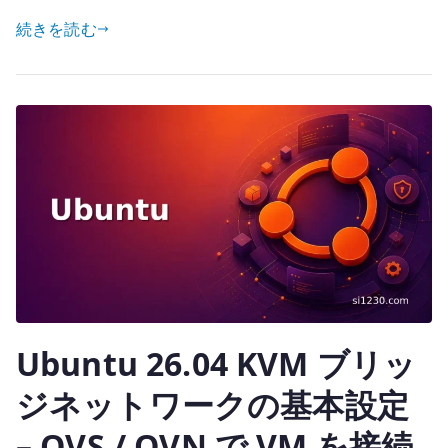
w
有
ー
続きを読む
it
ト
te
の
r
作
成
–
autoinstall
と
qcow2
の
複
製
元
Ubuntu 26.04 KVM ブリッ
を
作
ジネットワークの基本設定
る
– OVS / OVN で VM を接続
へ