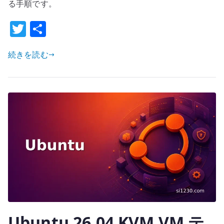
る手順です。
–
テ
T
共
ン
w
有
プ
続きを読む
it
レ
te
ー
r
ト
qcow2
か
ら
libvirt
domain
を
定
義
す
Ubuntu 26.04 KVM VM テ
る