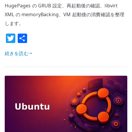
の
HugePages の GRUB 設定、再起動後の確認、libvirt
基
XML の memoryBacking、VM 起動後の消費確認を整理
本
します。
–
VM
T
共
用
w
有
メ
続きを読む
it
モ
te
リ
r
を
起
動
時
に
予
約
す