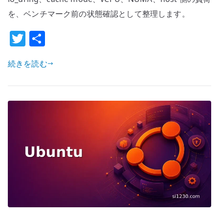
フ
を、ベンチマーク前の状態確認として整理します。
ォ
T
共
ー
マ
w
有
ン
続きを読む
it
ス
te
確
r
認
–
virtio
/
HugePages
/
io_uring
を
見
る