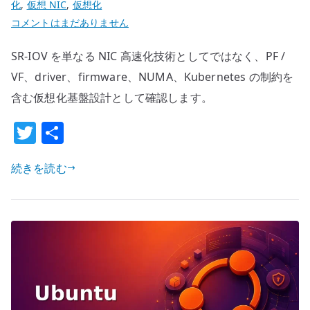
化
,
仮想 NIC
,
仮想化
SR-
コメントはまだありません
IOV
SR-IOV を単なる NIC 高速化技術としてではなく、PF /
と
は
VF、driver、firmware、NUMA、Kubernetes の制約を
何
含む仮想化基盤設計として確認します。
か
T
共
–
w
有
高
速
続きを読む
it
化
te
で
r
は
な
く
物
理
NIC