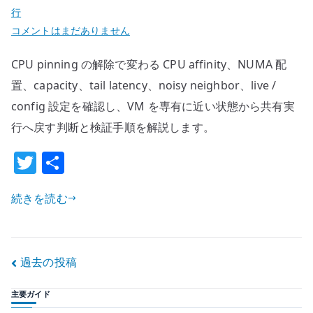
行
CPU
コメントはまだありません
pinning
CPU pinning の解除で変わる CPU affinity、NUMA 配
を
外
置、capacity、tail latency、noisy neighbor、live /
す
config 設定を確認し、VM を専有に近い状態から共有実
と
行へ戻す判断と検証手順を解説します。
何
T
共
が
変
w
有
わ
続きを読む
it
る
te
の
r
か
投
過去の投稿
–
VM
稿
主要ガイド
を