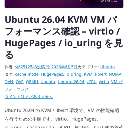
る
へ
Ubuntu 26.04 KVM VM パ
の
フォーマンス確認 – virtio /
HugePages / io_uring を見
る
作者:
si62512548
投稿日:
2026年6月5日
カテゴリー:
Ubuntu
タグ:
cache mode
,
HugePages
,
io_uring
,
KVM
,
libvirt
,
NUMA
,
OVN
,
OVS
,
QEMU
,
Ubuntu
,
Ubuntu 26.04
,
vCPU
,
virtio
,
VM パ
フォーマンス
Ubuntu
コメントはまだありません
26.04
Ubuntu 26.04 の KVM / libvirt 環境で、VM の性能確認
KVM
VM
を行うための手順です。virtio、HugePages、
パ
io_uring、cache mode、vCPU、NUMA、host 側の負荷