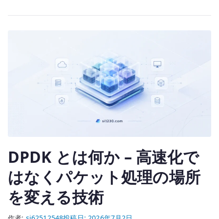
ン
te
の
r
「HT
無
効
化」
は
何
が
違
う
の
DPDK とは何か – 高速化で
か
へ
はなくパケット処理の場所
の
を変える技術
作者:
si62512548
投稿日:
2026年7月2日