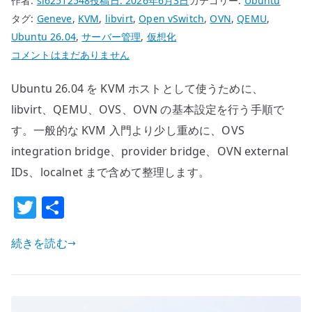
作者:
si62512548
投稿日:
2026年6月3日
カテゴリー:
Ubuntu
る
タグ:
Geneve
,
KVM
,
libvirt
,
Open vSwitch
,
OVN
,
QEMU
,
へ
Ubuntu 26.04
,
サーバー管理
,
仮想化
の
Ubuntu
コメントはまだありません
26.04
Ubuntu 26.04 を KVM ホストとして使うために、
KVM
の
libvirt、QEMU、OVS、OVN の基本設定を行う手順で
基
す。一般的な KVM 入門より少し重めに、OVS
本
integration bridge、provider bridge、OVN external
設
IDs、localnet まで含めて整理します。
定
–
T
共
libvirt
w
有
/
続きを読む
it
Open
te
vSwitch
r
/
OVN