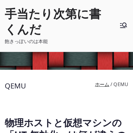
内
手当たり次第に書
容
を
くんだ
ス
キ
飽きっぽいのは本能
ッ
プ
QEMU
ホーム
QEMU
物理ホストと仮想マシンの