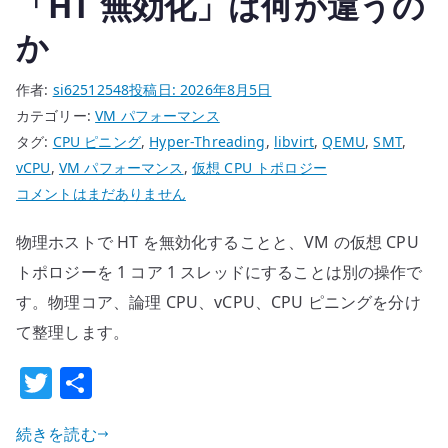
「HT 無効化」は何が違うの
か
作者:
si62512548
投稿日:
2026年8月5日
カテゴリー:
VM パフォーマンス
タグ:
CPU ピニング
,
Hyper-Threading
,
libvirt
,
QEMU
,
SMT
,
vCPU
,
VM パフォーマンス
,
仮想 CPU トポロジー
物
コメントはまだありません
理
物理ホストで HT を無効化することと、VM の仮想 CPU
ホ
ス
トポロジーを 1 コア 1 スレッドにすることは別の操作で
ト
す。物理コア、論理 CPU、vCPU、CPU ピニングを分け
と
て整理します。
仮
T
共
想
マ
w
有
シ
続きを読む
it