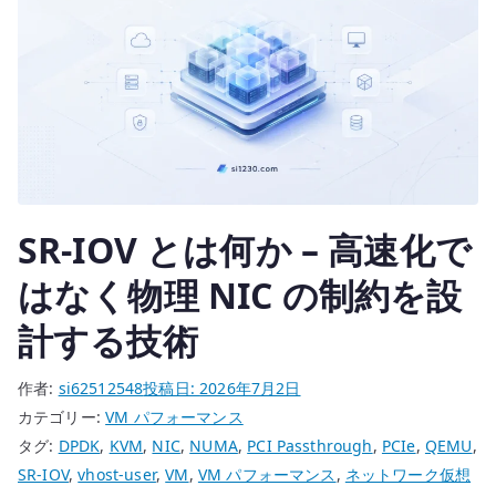
パ
ケ
ッ
ト
処
理
の
場
SR-IOV とは何か – 高速化で
所
を
はなく物理 NIC の制約を設
変
計する技術
え
る
作者:
si62512548
投稿日:
2026年7月2日
技
カテゴリー:
VM パフォーマンス
術
タグ:
DPDK
,
KVM
,
NIC
,
NUMA
,
PCI Passthrough
,
PCIe
,
QEMU
,
へ
SR-IOV
,
vhost-user
,
VM
,
VM パフォーマンス
,
ネットワーク仮想
の