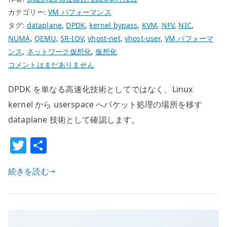
カテゴリー:
VM パフォーマンス
タグ:
dataplane
,
DPDK
,
kernel bypass
,
KVM
,
NFV
,
NIC
,
NUMA
,
QEMU
,
SR-IOV
,
vhost-net
,
vhost-user
,
VM パフォーマ
ンス
,
ネットワーク仮想化
,
仮想化
DPDK
コメントはまだありません
と
DPDK を単なる高速化技術としてではなく、Linux
は
何
kernel から userspace へパケット処理の場所を移す
か
dataplane 技術として確認します。
–
T
共
高
w
有
速
化
続きを読む
it
で
te
は
r
な
く