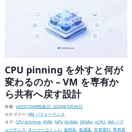
の
土
台
を
作
る
へ
の
CPU pinning を外すと何が
変わるのか – VM を専有か
ら共有へ戻す設計
作者:
si62512548
投稿日:
2026年3月26日
カテゴリー:
VM パフォーマンス
タグ:
CPU pinning
,
KVM
,
NFV
,
NUMA
,
QEMU
,
vCPU
,
VM パフ
ォーマンス
,
オーバーコミット
,
仮想化
,
低遅延
,
共有実行
,
専有実