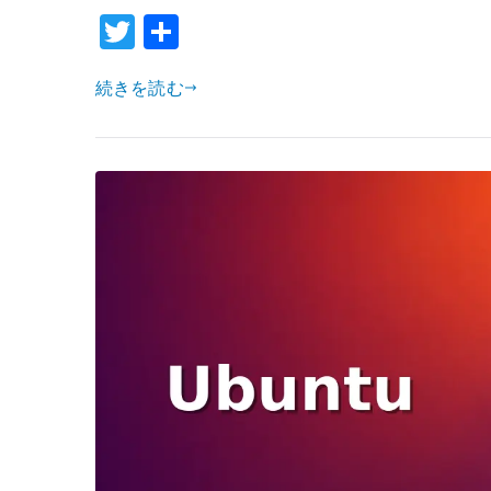
の
T
共
設
w
有
定
続きを読む
–
it
DMARC
te
検
r
証
と
milter
連
携
を
管
理
す
る
へ
の