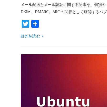
メール配送とメール認証に関する記事を、個別の OS 
DKIM、DMARC、ARC の関係として確認するハブペ
T
共
w
有
続きを読む
it
te
r