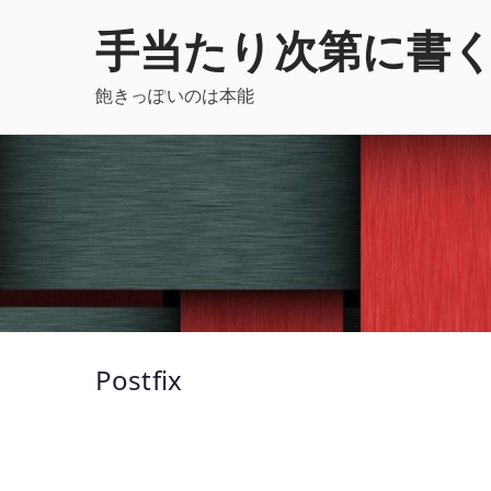
内
手当たり次第に書
容
を
飽きっぽいのは本能
ス
キ
ッ
プ
Postfix