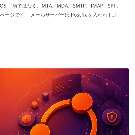
手順ではなく、MTA、MDA、SMTP、IMAP、SPF、
ル
ージです。 メールサーバーは Postfix を入れれ […]
配
送・
メ
ー
ル
認
証
ハ
ブ
–
Postfix、
Dovecot、
SPF/DKIM/DMARC
を
確
認