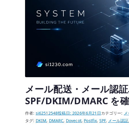
メール配送・メール認証ハブ –
SPF/DKIM/DMARC 
作者:
si62512548
投稿日:
2026年6月21日
カテゴリー:
メ
タグ:
DKIM
,
DMARC
,
Dovecot
,
Postfix
,
SPF
,
メール認証