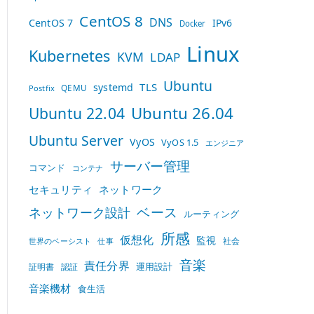
CentOS 8
DNS
CentOS 7
IPv6
Docker
Linux
Kubernetes
KVM
LDAP
Ubuntu
TLS
systemd
QEMU
Postfix
Ubuntu 26.04
Ubuntu 22.04
Ubuntu Server
VyOS
VyOS 1.5
エンジニア
サーバー管理
コマンド
コンテナ
セキュリティ
ネットワーク
ベース
ネットワーク設計
ルーティング
所感
仮想化
監視
社会
世界のベーシスト
仕事
音楽
責任分界
運用設計
証明書
認証
音楽機材
食生活