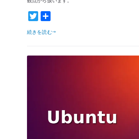
観点から扱います。
の
T
共
設
w
有
定
続きを読む
–
it
DKIM
te
署
r
名
と
DNS
公
開
鍵
を
管
理
す
る