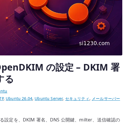
す
る
へ
の
x OpenDKIM の設定 – DKIM 署
する
ntu
TP
,
Ubuntu 26.04
,
Ubuntu Server
,
セキュリティ
,
メールサーバー
M を連携する設定を、DKIM 署名、DNS 公開鍵、milter、送信確認の