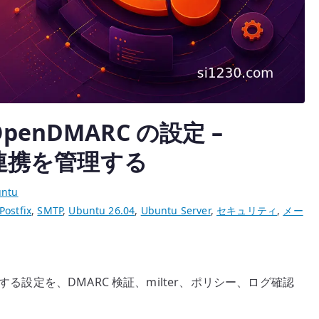
x OpenDMARC の設定 –
r 連携を管理する
ntu
Postfix
,
SMTP
,
Ubuntu 26.04
,
Ubuntu Server
,
セキュリティ
,
メー
RC を連携する設定を、DMARC 検証、milter、ポリシー、ログ確認