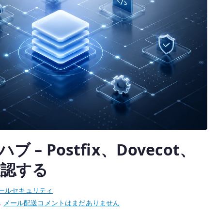
 Postfix、Dovecot、
を確認する
ールセキュリティ
メ
,
メール配送
コメントはまだありません
ー