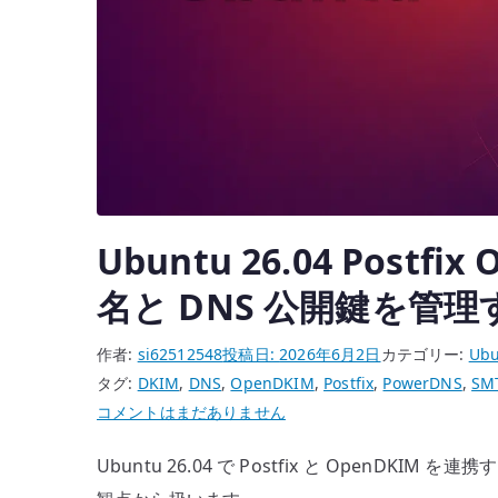
Ubuntu 26.04 Postfi
名と DNS 公開鍵を管理
作者:
si62512548
投稿日:
2026年6月2日
カテゴリー:
Ubu
タグ:
DKIM
,
DNS
,
OpenDKIM
,
Postfix
,
PowerDNS
,
SM
Ubuntu
コメントはまだありません
26.04
Ubuntu 26.04 で Postfix と OpenDKI
Postfix
OpenDKIM