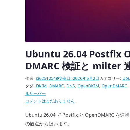
へ
の
Ubuntu 26.04 Postfi
DMARC 検証と milte
作者:
si62512548
投稿日:
2026年6月2日
カテゴリー:
Ubu
タグ:
DKIM
,
DMARC
,
DNS
,
OpenDKIM
,
OpenDMARC
,
ルサーバー
Ubuntu
コメントはまだありません
26.04
Ubuntu 26.04 で Postfix と OpenDMA
Postfix
OpenDMARC
の観点から扱います。