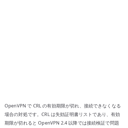
切
れ
で
接
続
で
き
な
い
場
合
の
対
処
OpenVPN で CRL の有効期限が切れ、接続できなくなる
へ
の
場合の対処です。CRL は失効証明書リストであり、有効
期限が切れると OpenVPN 2.4 以降では接続検証で問題