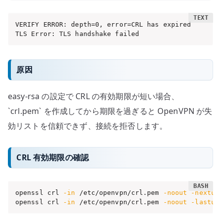
VERIFY ERROR: depth=0, error=CRL has expired

TLS Error: TLS handshake failed
原因
easy-rsa の設定で CRL の有効期限が短い場合、
`crl.pem` を作成してから期限を過ぎると OpenVPN が失
効リストを信頼できず、接続を拒否します。
CRL 有効期限の確認
openssl crl 
-in
 /etc/openvpn/crl.pem 
-noout
-nextup
openssl crl 
-in
 /etc/openvpn/crl.pem 
-noout
-lastup