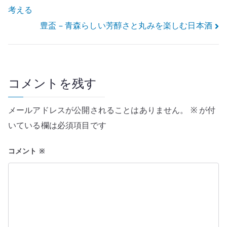
考える
稿
豊盃 – 青森らしい芳醇さと丸みを楽しむ日本酒
ナ
ビ
ゲ
コメントを残す
ー
メールアドレスが公開されることはありません。
※
が付
シ
いている欄は必須項目です
ョ
コメント
※
ン