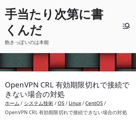
内
手当たり次第に書
容
を
くんだ
ス
キ
飽きっぽいのは本能
ッ
プ
OpenVPN CRL 有効期限切れで接続で
きない場合の対処
ホーム
システム技術
OS
Linux
CentOS
OpenVPN CRL 有効期限切れで接続できない場合の対処