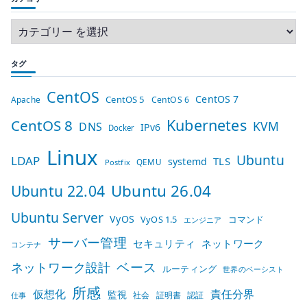
タグ
CentOS
CentOS 7
CentOS 5
Apache
CentOS 6
Kubernetes
CentOS 8
KVM
DNS
IPv6
Docker
Linux
Ubuntu
LDAP
TLS
systemd
QEMU
Postfix
Ubuntu 26.04
Ubuntu 22.04
Ubuntu Server
VyOS
VyOS 1.5
コマンド
エンジニア
サーバー管理
セキュリティ
ネットワーク
コンテナ
ベース
ネットワーク設計
ルーティング
世界のベーシスト
所感
仮想化
責任分界
監視
社会
証明書
認証
仕事