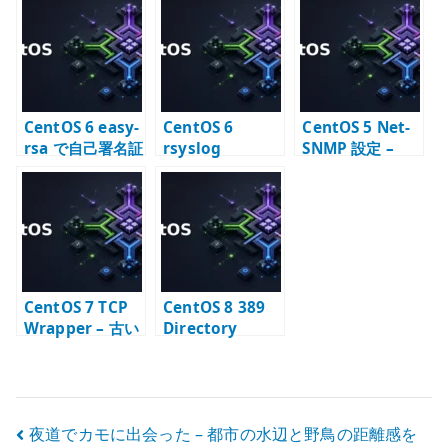
ティング問題 –
書とルーティン
証明書配置と接
OSPF と VPN 経
グを含めた古い
続設定
路の注意点
手順
CentOS 6 easy-
CentOS 6
CentOS 5 Net-
rsa で自己署名証
rsyslog
SNMP 設定 –
明書を作成する –
ommail 有効化
snmpd と監視項
OpenVPN 用
時の大量ログ –
目の基本
PKI の基本
通知設定の注意
点
CentOS 7 TCP
CentOS 8 389
Wrapper – 古い
Directory
アクセス制御を
Server – 特定イ
どう読むか
ンスタンスを削
除する
投
夜道でカモに出会った – 都市の水辺と野鳥の距離感を