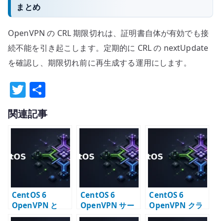
まとめ
OpenVPN の CRL 期限切れは、証明書自体が有効でも接
続不能を引き起こします。定期的に CRL の nextUpdate
を確認し、期限切れ前に再生成する運用にします。
T
共
w
有
関連記事
it
te
r
CentOS 6
CentOS 6
CentOS 6
OpenVPN と
OpenVPN サー
OpenVPN クラ
Quagga のルー
バー構築 – 証明
イアント設定 –