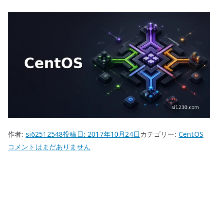
作者:
si62512548
投稿日:
2017年10月24日
カテゴリー:
CentOS
OpenVPN
コメントはまだありません
CRL
有
効
期
限