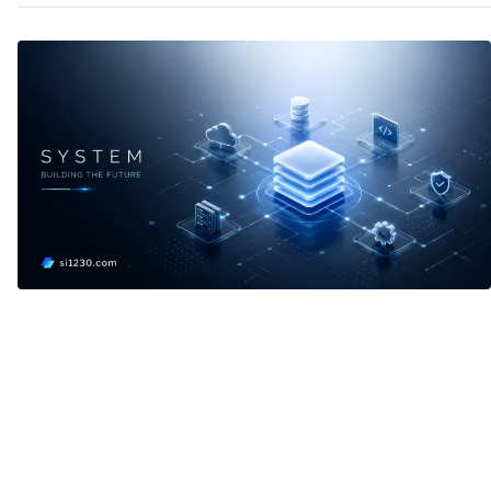
te
べ
r
き
か
–
認
証
方
式
を
選
ん
だ
だ
け
で
安
全