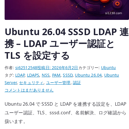
へ
の
Ubuntu 26.04 SSSD LDAP 連
携 – LDAP ユーザー認証と
TLS を設定する
作者:
si62512548
投稿日:
2026年6月2日
カテゴリー:
Ubuntu
タグ:
LDAP
,
LDAPS
,
NSS
,
PAM
,
SSSD
,
Ubuntu 26.04
,
Ubuntu
Server
,
セキュリティ
,
ユーザー管理
,
認証
Ubuntu
コメントはまだありません
26.04
Ubuntu 26.04 で SSSD と LDAP を連携する設定を、LDAP
SSSD
LDAP
ユーザー認証、TLS、sssd.conf、名前解決、ログ確認から
連
扱います。
携