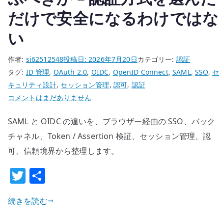
だけで安全になるわけではな
い
作者:
si62512548
投稿日:
2026年7月20日
カテゴリー:
認証
タグ:
ID 管理
,
OAuth 2.0
,
OIDC
,
OpenID Connect
,
SAML
,
SSO
,
セ
キュリティ設計
,
セッション管理
,
認可
,
認証
SAML
コメントはまだありません
と
SAML と OIDC の違いを、ブラウザー経由の SSO、バック
OIDC
の
チャネル、Token / Assertion 検証、セッション管理、認
ど
可、信頼境界から整理します。
ち
T
共
ら
w
有
を
選
続きを読む
it
ぶ