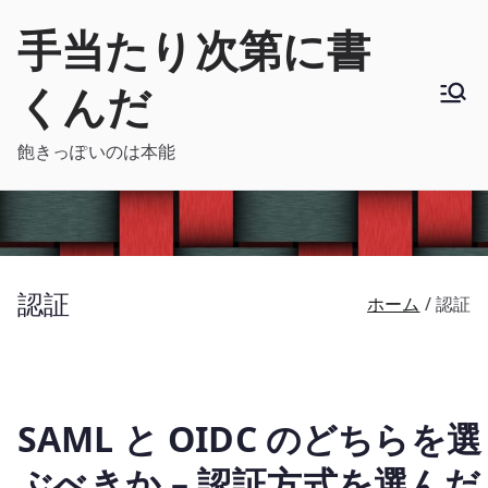
内
手当たり次第に書
容
を
くんだ
ス
キ
飽きっぽいのは本能
ッ
プ
認証
ホーム
認証
SAML と OIDC のどちらを選
ぶべきか – 認証方式を選んだ