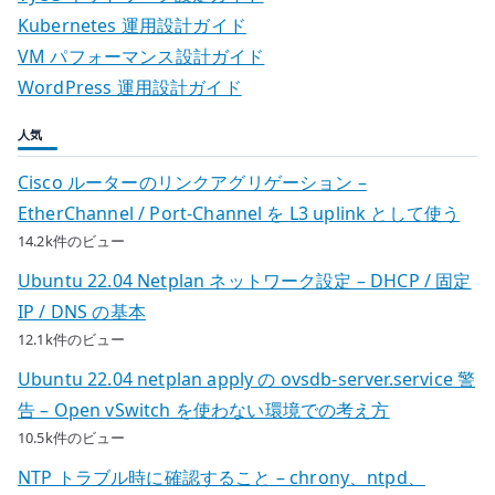
ワ
ョ
Kubernetes 運用設計ガイド
ー
VM パフォーマンス設計ガイド
ン
ド
WordPress 運用設計ガイド
を
分
人気
け
て
Cisco ルーターのリンクアグリゲーション –
考
EtherChannel / Port-Channel を L3 uplink として使う
え
14.2k件のビュー
る
Ubuntu 22.04 Netplan ネットワーク設定 – DHCP / 固定
へ
IP / DNS の基本
の
12.1k件のビュー
Ubuntu 22.04 netplan apply の ovsdb-server.service 警
告 – Open vSwitch を使わない環境での考え方
10.5k件のビュー
NTP トラブル時に確認すること – chrony、ntpd、