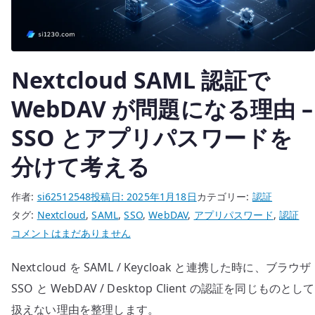
ュ
リ
テ
ィ
Nextcloud SAML 認証で
と
い
WebDAV が問題になる理由 –
う
印
SSO とアプリパスワードを
象
分けて考える
で
選
作者:
si62512548
投稿日:
2025年1月18日
カテゴリー:
認証
ば
タグ:
Nextcloud
,
SAML
,
SSO
,
WebDAV
,
アプリパスワード
,
認証
な
Nextcloud
コメントはまだありません
い
SAML
へ
Nextcloud を SAML / Keycloak と連携した時に、ブラウザ
認
の
証
SSO と WebDAV / Desktop Client の認証を同じものとして
で
扱えない理由を整理します。