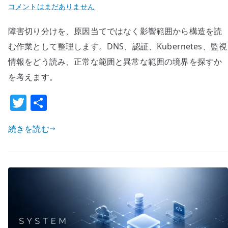
障
コメントはまだありません
害
障害切り分けを、原因当てではなく影響範囲から構造を読
切
り
む作業として整理します。DNS、認証、Kubernetes、監視
分
情報をどう読み、正常な範囲と異常な範囲の境界を探すか
け
を考えます。
と
T
共
は
何
w
有
か
続きを読む
it
–
te
影
r
響
範
囲
か
ら