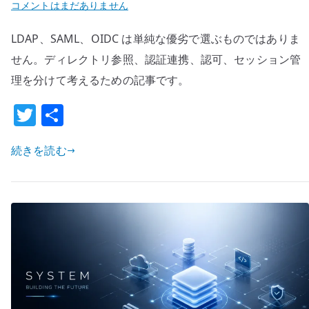
計
LDAP
コメントはまだありません
へ
と
LDAP、SAML、OIDC は単純な優劣で選ぶものではありま
の
SAML
/
せん。ディレクトリ参照、認証連携、認可、セッション管
OIDC
理を分けて考えるための記事です。
の
T
共
違
w
有
い
–
続きを読む
it
認
te
証
r
方
式
を
高
セ
キ