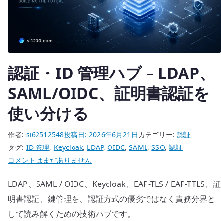
構
造
を
読
む
へ
認証・ID 管理ハブ – LDAP、
の
SAML/OIDC、証明書認証を
使い分ける
作者:
si62512548
投稿日:
2026年6月21日
カテゴリー:
認証
タグ:
ID 管理
,
Keycloak
,
LDAP
,
OIDC
,
SAML
,
SSO
,
認証
認
コメントはまだありません
証・
LDAP、SAML / OIDC、Keycloak、EAP-TLS / EAP-TTLS、証
ID
管
明書認証、鍵管理を、認証方式の優劣ではなく責務分界と
理
して読み解くための技術ハブです。