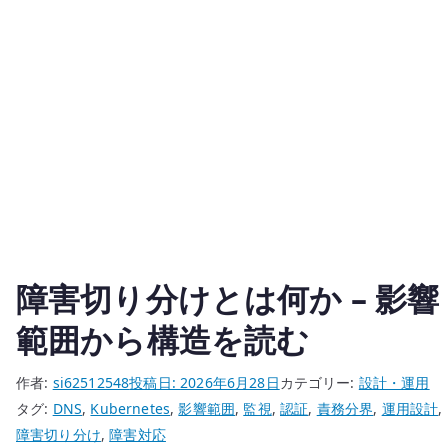
に
な
る
わ
け
で
は
な
い
へ
の
障害切り分けとは何か – 影響
範囲から構造を読む
作者:
si62512548
投稿日:
2026年6月28日
カテゴリー:
設計・運用
タグ:
DNS
,
Kubernetes
,
影響範囲
,
監視
,
認証
,
責務分界
,
運用設計
,
障害切り分け
,
障害対応