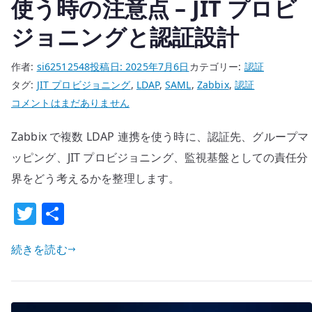
使う時の注意点 – JIT プロビ
ジョニングと認証設計
作者:
si62512548
投稿日:
2025年7月6日
カテゴリー:
認証
タグ:
JIT プロビジョニング
,
LDAP
,
SAML
,
Zabbix
,
認証
Zabbix
コメントはまだありません
で
Zabbix で複数 LDAP 連携を使う時に、認証先、グループマ
複
数
ッピング、JIT プロビジョニング、監視基盤としての責任分
LDAP
界をどう考えるかを整理します。
連
T
共
携
w
有
を
使
続きを読む
it
う
te
時
r
の