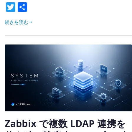
T
共
–
w
有
LDAP
ユ
続きを読む
it
ー
te
ザ
r
ー
認
証
と
TLS
を
設
定
す
る
Zabbix で複数 LDAP 連携を
へ
の