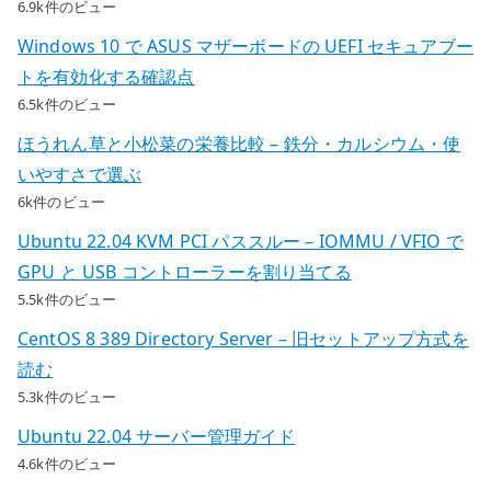
6.9k件のビュー
Windows 10 で ASUS マザーボードの UEFI セキュアブー
トを有効化する確認点
6.5k件のビュー
ほうれん草と小松菜の栄養比較 – 鉄分・カルシウム・使
いやすさで選ぶ
6k件のビュー
Ubuntu 22.04 KVM PCI パススルー – IOMMU / VFIO で
GPU と USB コントローラーを割り当てる
5.5k件のビュー
CentOS 8 389 Directory Server – 旧セットアップ方式を
読む
5.3k件のビュー
Ubuntu 22.04 サーバー管理ガイド
4.6k件のビュー