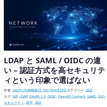
注
意
点
–
JIT
プ
ロ
ビ
ジ
LDAP と SAML / OIDC の違
ョ
ニ
い – 認証方式を高セキュリテ
ン
グ
ィという印象で選ばない
と
認
作者:
si62512548
投稿日:
2025年6月23日
カテゴリー:
認証
証
タグ:
IdP
,
LDAP
,
OAuth 2.0
,
OIDC
,
OpenID Connect
,
SAML
,
SSO
,
設
セキュリティ
,
認可
,
認証