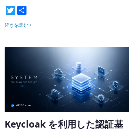
ハ
T
共
ブ
w
有
–
LDAP、
続きを読む
it
SAML/OIDC、
te
証
r
明
書
認
証
を
使
い
分
け
る
Keycloak を利用した認証基
へ
の