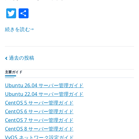
WebDAV
T
共
が
w
有
問
題
続きを読む
it
に
te
な
r
る
投
過去の投稿
理
稿
由
主要ガイド
–
ナ
SSO
Ubuntu 26.04 サーバー管理ガイド
と
ビ
Ubuntu 22.04 サーバー管理ガイド
ア
CentOS 5 サーバー管理ガイド
ゲ
プ
CentOS 6 サーバー管理ガイド
リ
ー
CentOS 7 サーバー管理ガイド
パ
CentOS 8 サーバー管理ガイド
シ
ス
VyOS ネットワーク設定ガイド