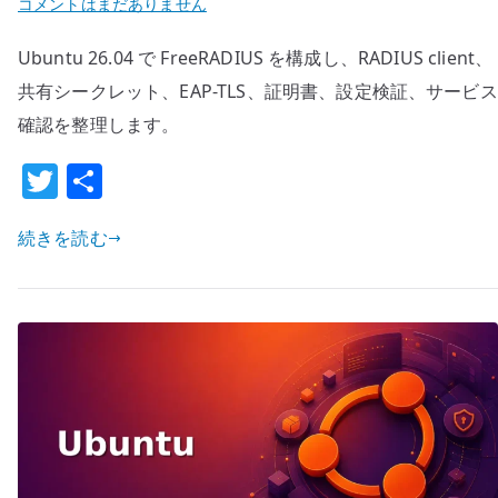
Ubuntu
コメントはまだありません
場
26.04
に
Ubuntu 26.04 で FreeRADIUS を構成し、RADIUS client、
FreeRADIUS
す
の
共有シークレット、EAP-TLS、証明書、設定検証、サービス
る
基
確認を整理します。
へ
本
T
共
の
設
w
有
定
–
続きを読む
it
EAP-
te
TLS
r
と
clients.conf
を
管
理
す
る