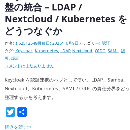
盤の統合 – LDAP /
Nextcloud / Kubernetes を
どうつなぐか
作者:
si62512548
投稿日:
2026年6月9日
カテゴリー:
認証
タグ:
Keycloak
,
Kubernetes
,
LDAP
,
Nextcloud
,
OIDC
,
SAML
,
認
可
,
認証
Keycloak
コメントはまだありません
を
Keycloak を認証連携のハブとして使い、LDAP、Samba、
利
用
Nextcloud、Kubernetes、SAML / OIDC の責任分界をどう
し
整理するかを考えます。
た
T
共
認
w
有
証
基
続きを読む