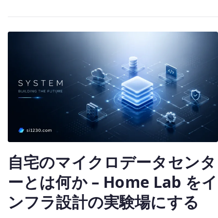
it
盤
te
の
r
統
合
–
LDAP
/
Nextcloud
/
Kubernetes
を
ど
自宅のマイクロデータセンタ
う
つ
ーとは何か – Home Lab をイ
な
ぐ
ンフラ設計の実験場にする
か