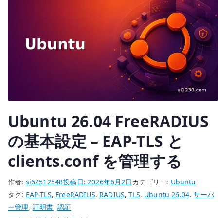
ー
と
は
何
か
–
Home
Lab
を
イ
Ubuntu 26.04 FreeRADIUS
ン
の基本設定 – EAP-TLS と
フ
ラ
clients.conf を管理する
設
計
作者:
si62512548
投稿日:
2026年6月2日
カテゴリー:
Ubuntu
の
タグ:
EAP-TLS
,
FreeRADIUS
,
RADIUS
,
TLS
,
Ubuntu 26.04
,
サーバ
実
ー管理
,
証明書
,
認証
験