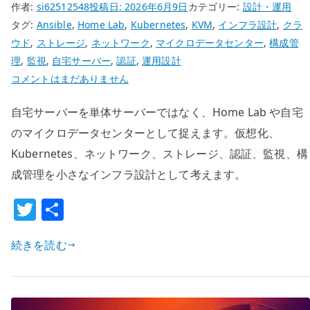
へ
作者:
si62512548
投稿日:
2026年6月9日
カテゴリー:
設計・運用
の
タグ:
Ansible
,
Home Lab
,
Kubernetes
,
KVM
,
インフラ設計
,
クラ
ウド
,
ストレージ
,
ネットワーク
,
マイクロデータセンター
,
構成管
理
,
監視
,
自宅サーバー
,
認証
,
運用設計
自
コメントはまだありません
宅
自宅サーバーを単体サーバーではなく、Home Lab や自宅
の
マ
のマイクロデータセンターとして捉えます。仮想化、
イ
Kubernetes、ネットワーク、ストレージ、認証、監視、構
ク
成管理を小さなインフラ設計として考えます。
ロ
T
共
デ
ー
w
有
タ
続きを読む
it
セ
te
ン
r
タ