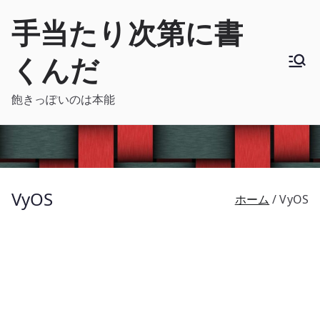
内
手当たり次第に書
容
を
くんだ
ス
キ
飽きっぽいのは本能
ッ
プ
VyOS
ホーム
VyOS