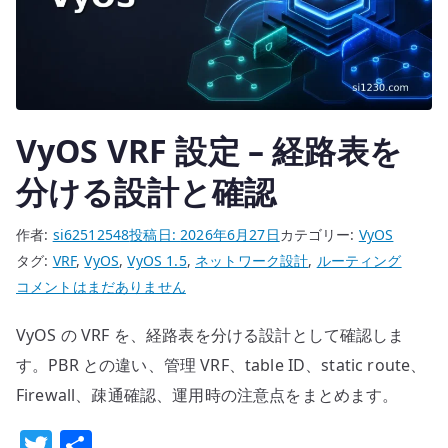
の
責
務
を
分
VyOS VRF 設定 – 経路表を
け
分ける設計と確認
る
へ
の
作者:
si62512548
投稿日:
2026年6月27日
カテゴリー:
VyOS
タグ:
VRF
,
VyOS
,
VyOS 1.5
,
ネットワーク設計
,
ルーティング
VyOS
コメントはまだありません
VRF
VyOS の VRF を、経路表を分ける設計として確認しま
設
定
す。PBR との違い、管理 VRF、table ID、static route、
–
Firewall、疎通確認、運用時の注意点をまとめます。
経
T
共
路