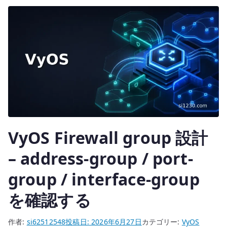
r
ビ
ス
へ
の
転
送
と
Firewall
へ
の
VyOS Firewall group 設計
– address-group / port-
group / interface-group
を確認する
作者:
si62512548
投稿日:
2026年6月27日
カテゴリー:
VyOS