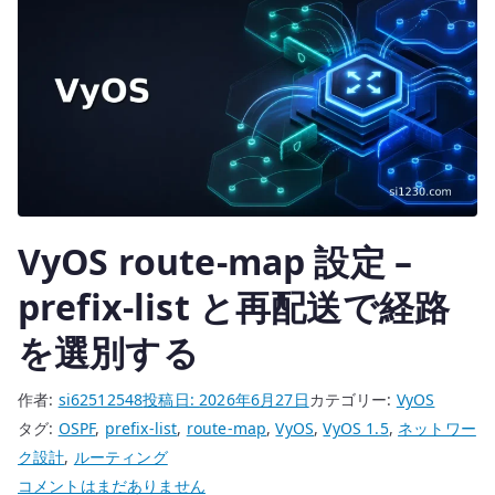
的
ル
ー
テ
ィ
ン
グ
を
設
VyOS route-map 設定 –
計
す
prefix-list と再配送で経路
る
を選別する
へ
の
作者:
si62512548
投稿日:
2026年6月27日
カテゴリー:
VyOS
タグ:
OSPF
,
prefix-list
,
route-map
,
VyOS
,
VyOS 1.5
,
ネットワー
ク設計
,
ルーティング
VyOS
コメントはまだありません