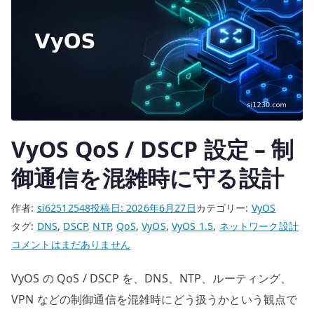
VyOS QoS / DSCP 設定 – 制
御通信を混雑時に守る設計
作者:
si62512548
投稿日:
2026年6月27日
カテゴリー:
VyOS
タグ:
DNS
,
DSCP
,
NTP
,
QoS
,
VyOS
,
VyOS 1.5
,
ネットワーク設計
VyOS
コメントはまだありません
QoS
VyOS の QoS / DSCP を、DNS、NTP、ルーティング、
/
DSCP
VPN などの制御通信を混雑時にどう扱うかという観点で