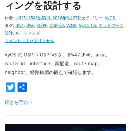
ィングを設計する
作者:
si62512548
投稿日:
2026年6月27日
カテゴリー:
VyOS
タグ:
IPv4
,
IPv6
,
OSPF
,
OSPFv3
,
VyOS
,
VyOS 1.5
,
ネットワーク
設計
,
ルーティング
VyOS
コメントはまだありません
OSPF
VyOS の OSPF / OSPFv3 を、IPv4 / IPv6、area、
/
OSPFv3
router-id、interface、再配送、route-map、
設
neighbor、経路確認の観点で確認します。
定
T
共
–
w
有
IPv4
/
続きを読む
it
IPv6
te
の
r
動