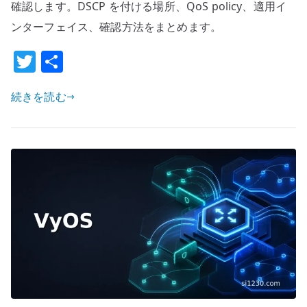
設
確認します。DSCP を付ける場所、QoS policy、適用イ
定
ンターフェイス、確認方法をまとめます。
–
T
共
制
御
w
有
通
続きを読む
it
信
te
を
r
混
雑
時
に
守
る
設
計
へ
の