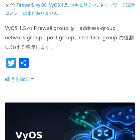
タグ:
Firewall
,
VyOS
,
VyOS 1.5
,
セキュリティ
,
ネットワーク設計
VyOS
コメントはまだありません
Firewall
VyOS 1.5 の Firewall group を、address-group、
group
設
network-group、port-group、interface-group の役割
計
に分けて整理します。
–
T
共
address-
w
有
group
/
続きを読む
it
port-
te
group
r
/
interface-
group
を
確