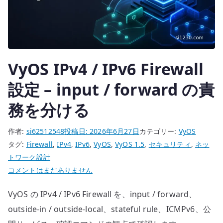
認
す
る
へ
の
VyOS IPv4 / IPv6 Firewall
設定 – input / forward の責
務を分ける
作者:
si62512548
投稿日:
2026年6月27日
カテゴリー:
VyOS
タグ:
Firewall
,
IPv4
,
IPv6
,
VyOS
,
VyOS 1.5
,
セキュリティ
,
ネッ
トワーク設計
VyOS
コメントはまだありません
IPv4
VyOS の IPv4 / IPv6 Firewall を、input / forward、
/
IPv6
outside-in / outside-local、stateful rule、ICMPv6、公
Firewall