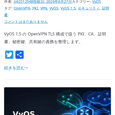
作者:
si62512548
投稿日:
2026年6月27日
カテゴリー:
VyOS
タグ:
OpenVPN
,
PKI
,
VPN
,
VyOS
,
VyOS 1.5
,
セキュリティ
,
証明
書
VyOS
コメントはまだありません
PKI
VyOS 1.5 の OpenVPN TLS 構成で扱う PKI、CA、証明
/
OpenVPN
書、秘密鍵、共有鍵の責務を整理します。
証
T
共
明
w
有
書
続きを読む
設
it
計
te
–
r
CA
と
証
明
書