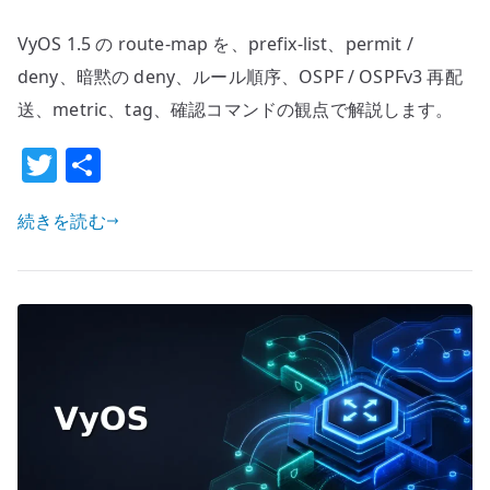
route-
VyOS 1.5 の route-map を、prefix-list、permit /
map
設
deny、暗黙の deny、ルール順序、OSPF / OSPFv3 再配
定
送、metric、tag、確認コマンドの観点で解説します。
–
T
共
prefix-
w
有
list
と
続きを読む
it
再
te
配
r
送
で
経
路
を
選
別