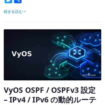
w
有
表
を
続きを読む
it
分
te
け
r
る
設
計
と
確
認
へ
の
VyOS OSPF / OSPFv3 設定
– IPv4 / IPv6 の動的ルーテ