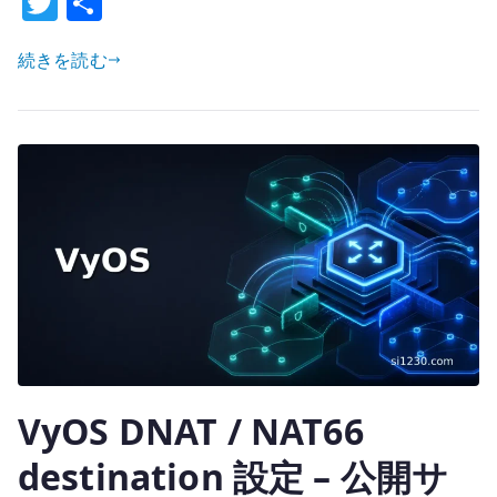
T
共
w
有
定
–
続きを読む
it
経
te
路
r
と
選
別
条
件
を
分
け
る
へ
VyOS DNAT / NAT66
の
destination 設定 – 公開サ