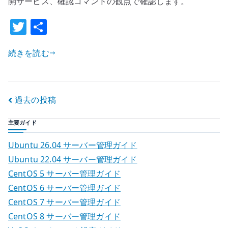
開サービス、確認コマンドの観点で確認します。
設
T
共
定
w
有
–
input
続きを読む
it
/
te
forward
r
の
投
過去の投稿
責
稿
務
主要ガイド
を
ナ
分
Ubuntu 26.04 サーバー管理ガイド
け
ビ
Ubuntu 22.04 サーバー管理ガイド
る
CentOS 5 サーバー管理ガイド
ゲ
へ
CentOS 6 サーバー管理ガイド
の
ー
CentOS 7 サーバー管理ガイド
CentOS 8 サーバー管理ガイド
シ