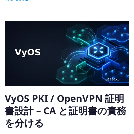
it
を
te
経
r
路
設
計
に
組
み
込
む
へ
の
VyOS PKI / OpenVPN 証明
書設計 – CA と証明書の責務
を分ける