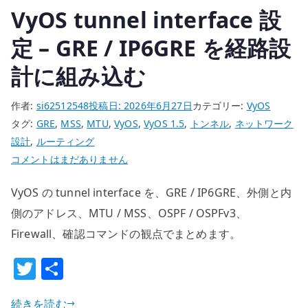
VyOS tunnel interface 設
定 – GRE / IP6GRE を経路設
計に組み込む
作者:
si62512548
投稿日:
2026年6月27日
カテゴリー:
VyOS
タグ:
GRE
,
MSS
,
MTU
,
VyOS
,
VyOS 1.5
,
トンネル
,
ネットワーク
設計
,
ルーティング
VyOS
コメントはまだありません
tunnel
VyOS の tunnel interface を、GRE / IP6GRE、外側と内
interface
設
側のアドレス、MTU / MSS、OSPF / OSPFv3、
定
Firewall、確認コマンドの観点でまとめます。
–
T
共
GRE
w
有
/
IP6GRE
続きを読む