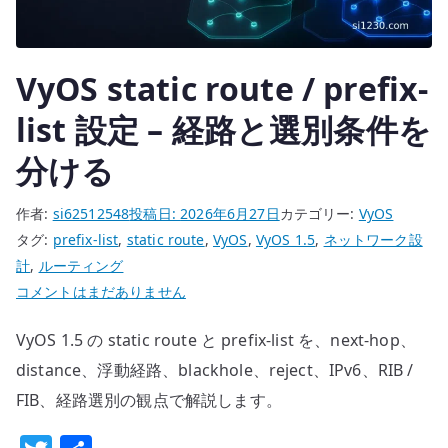
す
る
へ
VyOS static route / prefix-
の
list 設定 – 経路と選別条件を
分ける
作者:
si62512548
投稿日:
2026年6月27日
カテゴリー:
VyOS
タグ:
prefix-list
,
static route
,
VyOS
,
VyOS 1.5
,
ネットワーク設
計
,
ルーティング
VyOS
コメントはまだありません
static
VyOS 1.5 の static route と prefix-list を、next-hop、
route
/
distance、浮動経路、blackhole、reject、IPv6、RIB /
prefix-
FIB、経路選別の観点で解説します。
list
設