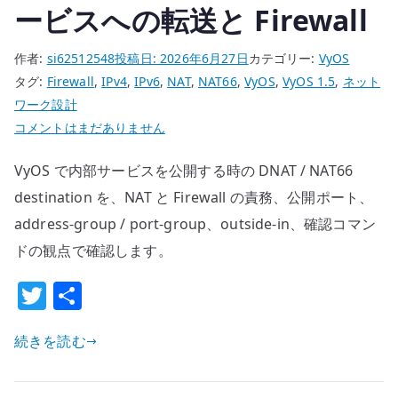
ービスへの転送と Firewall
作者:
si62512548
投稿日:
2026年6月27日
カテゴリー:
VyOS
タグ:
Firewall
,
IPv4
,
IPv6
,
NAT
,
NAT66
,
VyOS
,
VyOS 1.5
,
ネット
ワーク設計
VyOS
コメントはまだありません
DNAT
VyOS で内部サービスを公開する時の DNAT / NAT66
/
NAT66
destination を、NAT と Firewall の責務、公開ポート、
destination
address-group / port-group、outside-in、確認コマン
設
ドの観点で確認します。
定
T
共
–
公
w
有
開
続きを読む
it
サ
te
ー