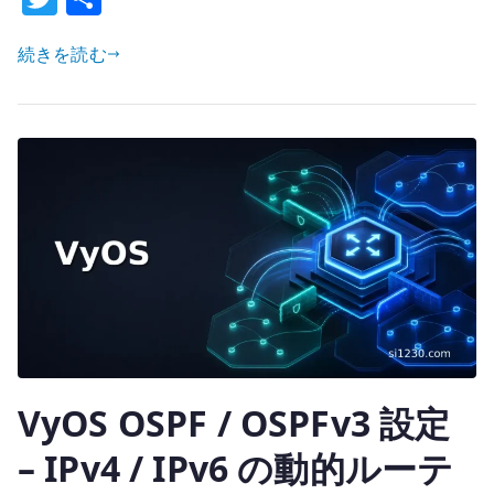
w
有
表
を
続きを読む
it
分
te
け
r
る
設
計
と
確
認
へ
の
VyOS OSPF / OSPFv3 設定
– IPv4 / IPv6 の動的ルーテ