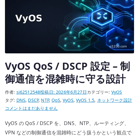
VyOS QoS / DSCP 設定 – 制
御通信を混雑時に守る設計
作者:
si62512548
投稿日:
2026年6月27日
カテゴリー:
VyOS
タグ:
DNS
,
DSCP
,
NTP
,
QoS
,
VyOS
,
VyOS 1.5
,
ネットワーク設計
VyOS
コメントはまだありません
QoS
VyOS の QoS / DSCP を、DNS、NTP、ルーティング、
/
DSCP
VPN などの制御通信を混雑時にどう扱うかという観点で