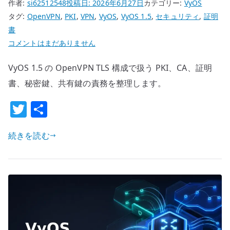
作者:
si62512548
投稿日:
2026年6月27日
カテゴリー:
VyOS
タグ:
OpenVPN
,
PKI
,
VPN
,
VyOS
,
VyOS 1.5
,
セキュリティ
,
証明
書
VyOS
コメントはまだありません
PKI
VyOS 1.5 の OpenVPN TLS 構成で扱う PKI、CA、証明
/
OpenVPN
書、秘密鍵、共有鍵の責務を整理します。
証
T
共
明
w
有
書
続きを読む
設
it
計
te
–
r
CA
と
証
明
書