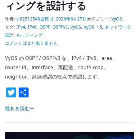
ィングを設計する
作者:
si62512548
投稿日:
2026年6月27日
カテゴリー:
VyOS
タグ:
IPv4
,
IPv6
,
OSPF
,
OSPFv3
,
VyOS
,
VyOS 1.5
,
ネットワーク
設計
,
ルーティング
VyOS
コメントはまだありません
OSPF
VyOS の OSPF / OSPFv3 を、IPv4 / IPv6、area、
/
OSPFv3
router-id、interface、再配送、route-map、
設
neighbor、経路確認の観点で確認します。
定
T
共
–
w
有
IPv4
/
続きを読む
it
IPv6
te
の
r
動