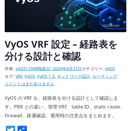
の
責
務
を
分
VyOS VRF 設定 – 経路表を
け
分ける設計と確認
る
へ
の
作者:
si62512548
投稿日:
2026年6月27日
カテゴリー:
VyOS
タグ:
VRF
,
VyOS
,
VyOS 1.5
,
ネットワーク設計
,
ルーティング
VyOS
コメントはまだありません
VRF
VyOS の VRF を、経路表を分ける設計として確認しま
設
定
す。PBR との違い、管理 VRF、table ID、static route、
–
Firewall、疎通確認、運用時の注意点をまとめます。
経
T
共
路