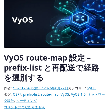
的
ル
ー
テ
ィ
ン
グ
を
設
VyOS route-map 設定 –
計
す
prefix-list と再配送で経路
る
を選別する
へ
の
作者:
si62512548
投稿日:
2026年6月27日
カテゴリー:
VyOS
タグ:
OSPF
,
prefix-list
,
route-map
,
VyOS
,
VyOS 1.5
,
ネットワー
ク設計
,
ルーティング
VyOS
コメントはまだありません