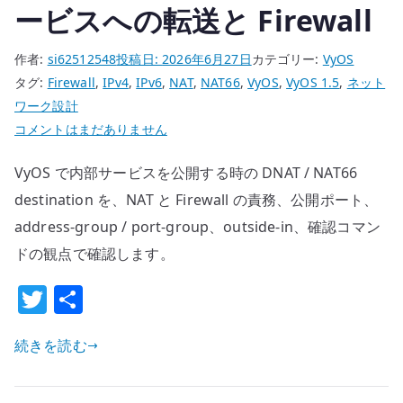
ービスへの転送と Firewall
作者:
si62512548
投稿日:
2026年6月27日
カテゴリー:
VyOS
タグ:
Firewall
,
IPv4
,
IPv6
,
NAT
,
NAT66
,
VyOS
,
VyOS 1.5
,
ネット
ワーク設計
VyOS
コメントはまだありません
DNAT
VyOS で内部サービスを公開する時の DNAT / NAT66
/
NAT66
destination を、NAT と Firewall の責務、公開ポート、
destination
address-group / port-group、outside-in、確認コマン
設
ドの観点で確認します。
定
T
共
–
公
w
有
開
続きを読む
it
サ
te
ー