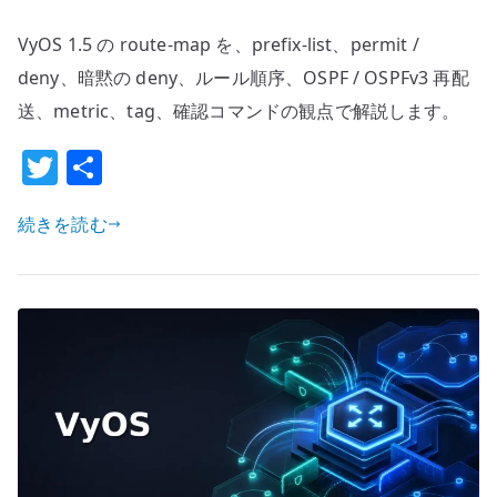
route-
VyOS 1.5 の route-map を、prefix-list、permit /
map
設
deny、暗黙の deny、ルール順序、OSPF / OSPFv3 再配
定
送、metric、tag、確認コマンドの観点で解説します。
–
T
共
prefix-
w
有
list
と
続きを読む
it
再
te
配
r
送
で
経
路
を
選
別