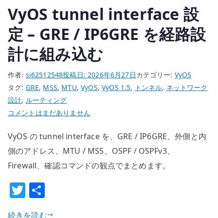
VyOS tunnel interface 設
定 – GRE / IP6GRE を経路設
計に組み込む
作者:
si62512548
投稿日:
2026年6月27日
カテゴリー:
VyOS
タグ:
GRE
,
MSS
,
MTU
,
VyOS
,
VyOS 1.5
,
トンネル
,
ネットワーク
設計
,
ルーティング
VyOS
コメントはまだありません
tunnel
VyOS の tunnel interface を、GRE / IP6GRE、外側と内
interface
設
側のアドレス、MTU / MSS、OSPF / OSPFv3、
定
Firewall、確認コマンドの観点でまとめます。
–
T
共
GRE
w
有
/
IP6GRE
続きを読む