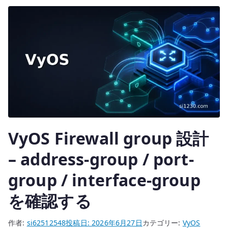
r
ビ
ス
へ
の
転
送
と
Firewall
へ
の
VyOS Firewall group 設計
– address-group / port-
group / interface-group
を確認する
作者:
si62512548
投稿日:
2026年6月27日
カテゴリー:
VyOS