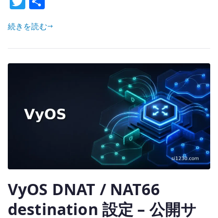
T
共
w
有
定
–
続きを読む
it
経
te
路
r
と
選
別
条
件
を
分
け
る
へ
VyOS DNAT / NAT66
の
destination 設定 – 公開サ