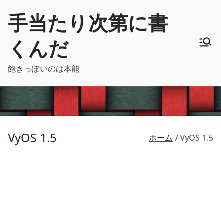
内
手当たり次第に書
容
を
くんだ
ス
キ
飽きっぽいのは本能
ッ
プ
VyOS 1.5
ホーム
VyOS 1.5