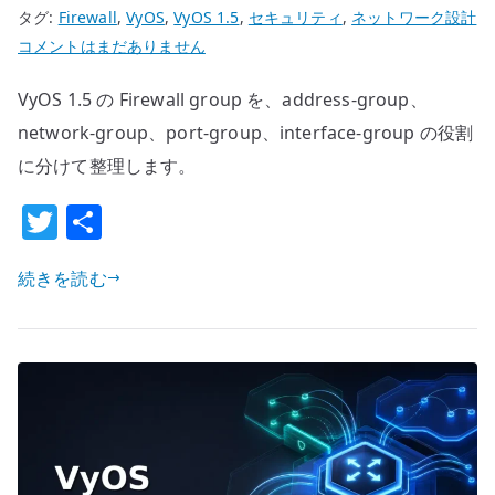
タグ:
Firewall
,
VyOS
,
VyOS 1.5
,
セキュリティ
,
ネットワーク設計
VyOS
コメントはまだありません
Firewall
VyOS 1.5 の Firewall group を、address-group、
group
設
network-group、port-group、interface-group の役割
計
に分けて整理します。
–
T
共
address-
w
有
group
/
続きを読む
it
port-
te
group
r
/
interface-
group
を
確