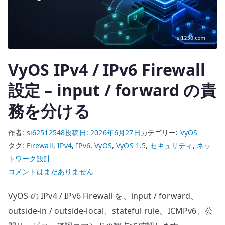
認
す
る
へ
の
VyOS IPv4 / IPv6 Firewall
設定 – input / forward の責
務を分ける
作者:
si62512548
投稿日:
2026年6月27日
カテゴリー:
VyOS
タグ:
Firewall
,
IPv4
,
IPv6
,
VyOS
,
VyOS 1.5
,
セキュリティ
,
ネッ
トワーク設計
VyOS
コメントはまだありません
IPv4
VyOS の IPv4 / IPv6 Firewall を、input / forward、
/
IPv6
outside-in / outside-local、stateful rule、ICMPv6、公
Firewall