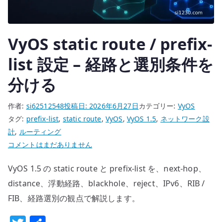
す
る
へ
VyOS static route / prefix-
の
list 設定 – 経路と選別条件を
分ける
作者:
si62512548
投稿日:
2026年6月27日
カテゴリー:
VyOS
タグ:
prefix-list
,
static route
,
VyOS
,
VyOS 1.5
,
ネットワーク設
計
,
ルーティング
VyOS
コメントはまだありません
static
VyOS 1.5 の static route と prefix-list を、next-hop、
route
/
distance、浮動経路、blackhole、reject、IPv6、RIB /
prefix-
FIB、経路選別の観点で解説します。
list
設