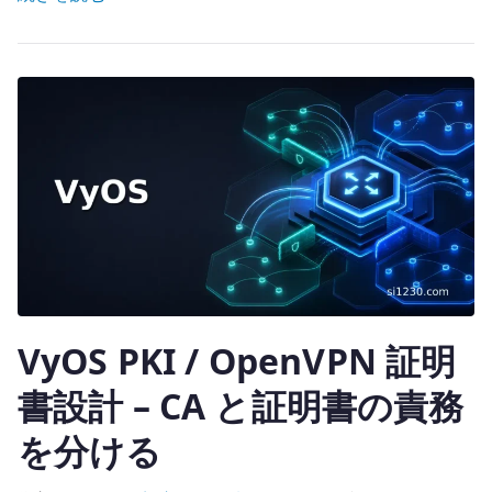
it
を
te
経
r
路
設
計
に
組
み
込
む
へ
の
VyOS PKI / OpenVPN 証明
書設計 – CA と証明書の責務
を分ける