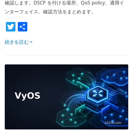
設
確認します。DSCP を付ける場所、QoS policy、適用イ
定
ンターフェイス、確認方法をまとめます。
–
T
共
制
御
w
有
通
続きを読む
it
信
te
を
r
混
雑
時
に
守
る
設
計
へ
の