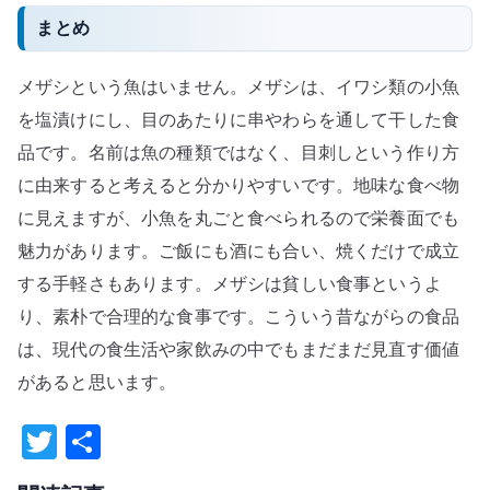
まとめ
メザシという魚はいません。メザシは、イワシ類の小魚
を塩漬けにし、目のあたりに串やわらを通して干した食
品です。名前は魚の種類ではなく、目刺しという作り方
に由来すると考えると分かりやすいです。地味な食べ物
に見えますが、小魚を丸ごと食べられるので栄養面でも
魅力があります。ご飯にも酒にも合い、焼くだけで成立
する手軽さもあります。メザシは貧しい食事というよ
り、素朴で合理的な食事です。こういう昔ながらの食品
は、現代の食生活や家飲みの中でもまだまだ見直す価値
があると思います。
T
共
w
有