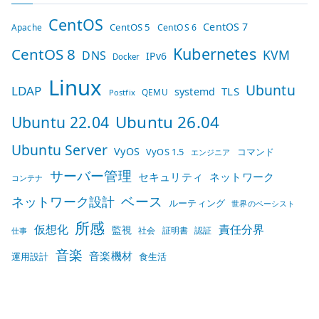
CentOS
CentOS 7
CentOS 5
Apache
CentOS 6
Kubernetes
CentOS 8
KVM
DNS
IPv6
Docker
Linux
Ubuntu
LDAP
TLS
systemd
QEMU
Postfix
Ubuntu 26.04
Ubuntu 22.04
Ubuntu Server
VyOS
VyOS 1.5
コマンド
エンジニア
サーバー管理
セキュリティ
ネットワーク
コンテナ
ベース
ネットワーク設計
ルーティング
世界のベーシスト
所感
仮想化
責任分界
監視
社会
証明書
認証
仕事
音楽
音楽機材
運用設計
食生活