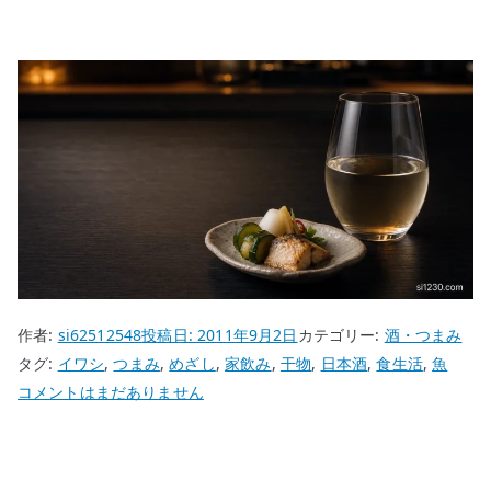
作者:
si62512548
投稿日:
2011年9月2日
カテゴリー:
酒・つまみ
タグ:
イワシ
,
つまみ
,
めざし
,
家飲み
,
干物
,
日本酒
,
食生活
,
魚
メ
コメントはまだありません
ザ
シ
と