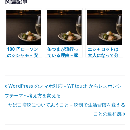
関連記事
it
te
r
100 円ローソン
缶つまが流行っ
エシャロットは
のシシャモ – 安
ている理由 – 家
大人になって分
い魚のつまみが
飲みに向いた少
かる酒のつまみ –
妙にうまい
し贅沢な缶詰お
もろみ味噌とビ
つまみ
ールで味わう春
初夏の野菜
投
WordPress のスマホ対応 – WPtouch からレスポンシ
ブテーマへ考え方を変える
稿
たばこ増税について思うこと – 税制で生活習慣を変える
ナ
ことの違和感
ビ