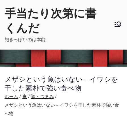
内
手当たり次第に書
容
を
くんだ
ス
キ
飽きっぽいのは本能
ッ
プ
メザシという魚はいない – イワシを
干した素朴で強い食べ物
ホーム
食
酒・つまみ
メザシという魚はいない – イワシを干した素朴で強い食
べ物