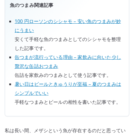
で
魚のつまみ関連記事
強
い
100 円ローソンのシシャモ – 安い魚のつまみが妙
食
にうまい
べ
安くて手軽な魚のつまみとしてのシシャモを整理
物
した記事です。
へ
の
缶つまが流行っている理由 – 家飲みに向いた少し
贅沢な缶詰おつまみ
缶詰を家飲みのつまみとして使う記事です。
暑い日はビールときゅうりが至福 – 夏のつまみは
シンプルでいい
手軽なつまみとビールの相性を書いた記事です。
私は長い間、メザシという魚が存在するのだと思ってい