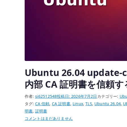
を
作
成
す
る
へ
の
Ubuntu 26.04 update-
内部 CA 証明書を信頼す
作者:
si62512548
投稿日:
2026年7月2日
カテゴリー:
Ubu
タグ:
CA 信頼
,
CA 証明書
,
Linux
,
TLS
,
Ubuntu 26.04
,
U
明書
,
証明書
Ubuntu
コメントはまだありません
26.04