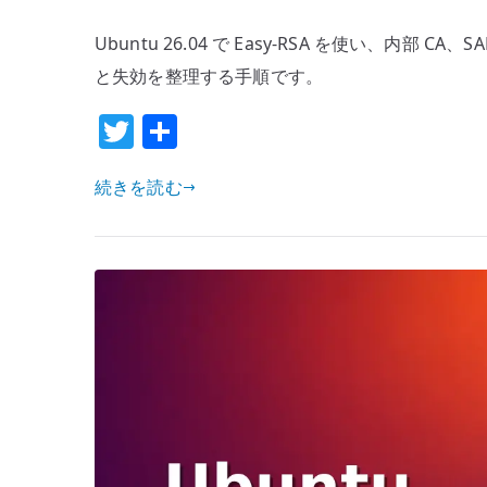
26.04
Ubuntu 26.04 で Easy-RSA を使い、内
easy-
rsa
と失効を整理する手順です。
の
T
共
基
w
有
本
続きを読む
–
it
内
te
部
r
CA
と
SAN
付
き
証
明
書