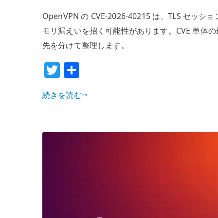
OpenVPN の CVE-2026-40215 は、TLS セ
モリ漏えいを招く可能性があります。CVE 単体の最
先を分けて整理します。
T
共
w
有
続きを読む
it
te
r