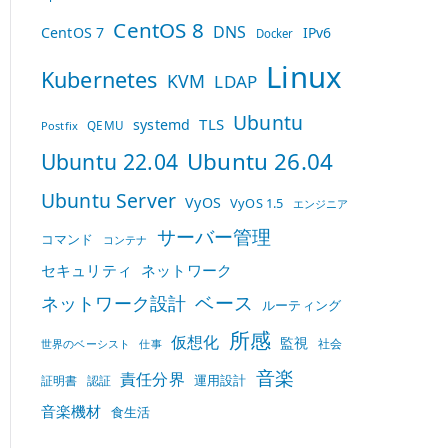
CentOS 8
DNS
CentOS 7
IPv6
Docker
Linux
Kubernetes
KVM
LDAP
Ubuntu
TLS
systemd
QEMU
Postfix
Ubuntu 26.04
Ubuntu 22.04
Ubuntu Server
VyOS
VyOS 1.5
エンジニア
サーバー管理
コマンド
コンテナ
セキュリティ
ネットワーク
ベース
ネットワーク設計
ルーティング
所感
仮想化
監視
社会
世界のベーシスト
仕事
音楽
責任分界
運用設計
証明書
認証
音楽機材
食生活