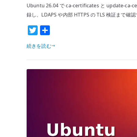
Ubuntu 26.04 で ca-certificates と upda
update-
ca-
録し、LDAPS や内部 HTTPS の TLS 検証まで
certificates
T
共
の
w
有
基
続きを読む
本
it
設
te
定
r
–
内
部
CA
証
明
書
を
信