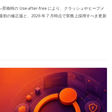
の
ッション昇格時の Use-after-free により、クラッシュやヒープメ
Use-
初の修正版と、2026 年 7 月時点で実務上採用すべき更新
after-
free
脆
弱
性
CVE-
2026-
40215
と
実
務
上
の
対
応