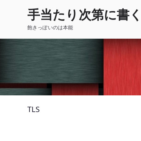
内
手当たり次第に書
容
を
飽きっぽいのは本能
ス
キ
ッ
プ
TLS