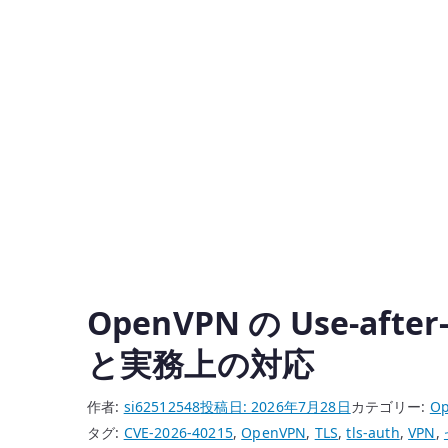
OpenVPN の Use-after
と実務上の対応
作者:
si62512548
投稿日:
2026年7月28日
カテゴリー:
O
タグ:
CVE-2026-40215
,
OpenVPN
,
TLS
,
tls-auth
,
VPN
,