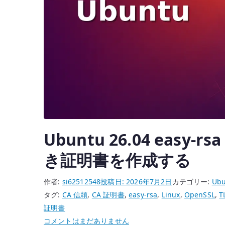
Ubuntu 26.04 easy-r
き証明書を作成する
作者:
si62512548
投稿日:
2026年7月2日
カテゴリー:
Ubu
タグ:
CA 信頼
,
CA 証明書
,
easy-rsa
,
Linux
,
OpenSSL
,
T
証明書
Ubuntu
コメントはまだありません