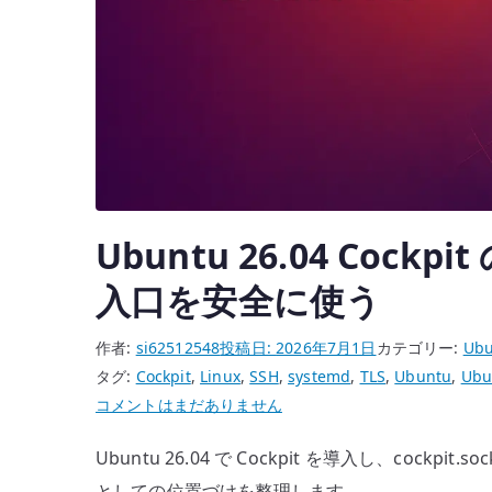
頼
す
る
へ
の
Ubuntu 26.04 Cockp
入口を安全に使う
作者:
si62512548
投稿日:
2026年7月1日
カテゴリー:
Ubu
タグ:
Cockpit
,
Linux
,
SSH
,
systemd
,
TLS
,
Ubuntu
,
Ubu
Ubuntu
コメントはまだありません
26.04
Ubuntu 26.04 で Cockpit を導入し、cockpit
Cockpit
の
としての位置づけを整理します。