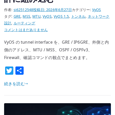
イ
ン
作者:
si62512548
投稿日:
2026年6月27日
カテゴリー:
VyOS
タ
タグ:
GRE
,
MSS
,
MTU
,
VyOS
,
VyOS 1.5
,
トンネル
,
ネットワーク
ー
設計
,
ルーティング
フ
VyOS
コメントはまだありません
ェ
tunnel
VyOS の tunnel interface を、GRE / IP6GRE、外側と内
イ
interface
ス
設
側のアドレス、MTU / MSS、OSPF / OSPFv3、
の
定
Firewall、確認コマンドの観点でまとめます。
IP
–
T
共
だ
GRE
け
w
有
/
を
IP6GRE
続きを読む
it
使
を
te
う
経
r
べ
路
き
設