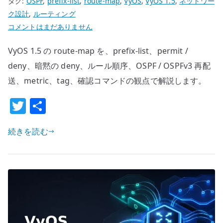
タグ:
OSPF
,
prefix-list
,
route-map
,
VyOS
,
VyOS 1.5
,
ネットワー
ク設計
,
ルーティング
VyOS
コメントはまだありません
route-
VyOS 1.5 の route-map を、prefix-list、permit /
map
設
deny、暗黙の deny、ルール順序、OSPF / OSPFv3 再配
定
送、metric、tag、確認コマンドの観点で解説します。
–
T
共
prefix-
w
有
list
と
続きを読む
it
再
te
配
r
送
で
経
路
を