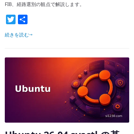
prefix-
FIB、経路選別の観点で解説します。
list
T
共
設
w
有
定
–
続きを読む
it
経
te
路
r
と
選
別
条
件
を
分
け
る
へ