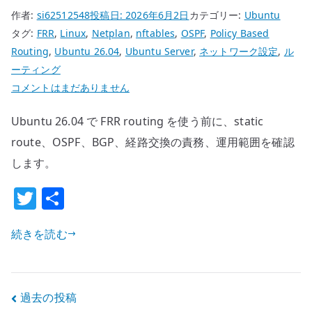
作者:
si62512548
投稿日:
2026年6月2日
カテゴリー:
Ubuntu
定
タグ:
FRR
,
Linux
,
Netplan
,
nftables
,
OSPF
,
Policy Based
を
Routing
,
Ubuntu 26.04
,
Ubuntu Server
,
ネットワーク設定
,
ル
管
ーティング
理
Ubuntu
コメントはまだありません
す
26.04
る
Ubuntu 26.04 で FRR routing を使う前に、static
FRR
へ
routing
route、OSPF、BGP、経路交換の責務、運用範囲を確認
の
の
します。
基
T
共
本
w
有
設
定
続きを読む
it
–
te
OSPF
r
/
投
過去の投稿
BGP