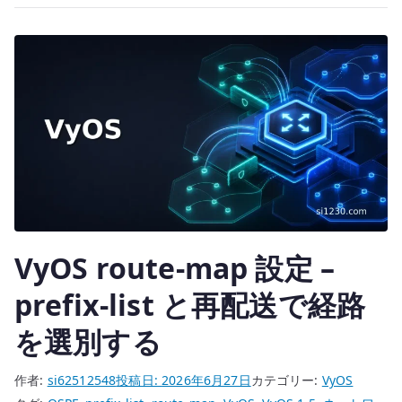
te
の
r
動
的
ル
ー
テ
ィ
ン
グ
を
設
VyOS route-map 設定 –
計
す
prefix-list と再配送で経路
る
を選別する
へ
の
作者:
si62512548
投稿日:
2026年6月27日
カテゴリー:
VyOS