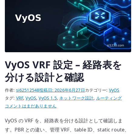
で
計
は
に
な
組
い
み
理
込
由
む
へ
へ
の
の
VyOS VRF 設定 – 経路表を
分ける設計と確認
作者:
si62512548
投稿日:
2026年6月27日
カテゴリー:
VyOS
タグ:
VRF
,
VyOS
,
VyOS 1.5
,
ネットワーク設計
,
ルーティング
VyOS
コメントはまだありません
VRF
VyOS の VRF を、経路表を分ける設計として確認しま
設
定
す。PBR との違い、管理 VRF、table ID、static route、