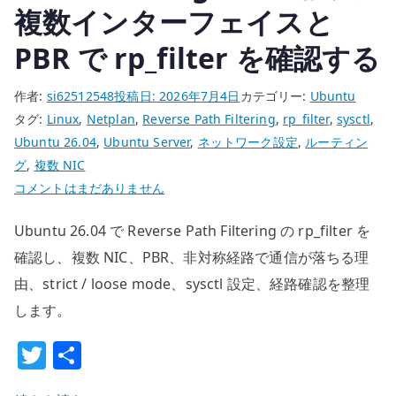
へ
複数インターフェイスと
の
PBR で rp_filter を確認する
作者:
si62512548
投稿日:
2026年7月4日
カテゴリー:
Ubuntu
タグ:
Linux
,
Netplan
,
Reverse Path Filtering
,
rp_filter
,
sysctl
,
Ubuntu 26.04
,
Ubuntu Server
,
ネットワーク設定
,
ルーティン
グ
,
複数 NIC
Ubuntu
コメントはまだありません
26.04
Ubuntu 26.04 で Reverse Path Filtering の rp_filter を
Reverse
Path
確認し、複数 NIC、PBR、非対称経路で通信が落ちる理
Filtering
由、strict / loose mode、sysctl 設定、経路確認を整理
の
します。
基
T
共
本
設
w
有
定