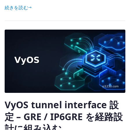
w
有
フ
続きを読む
it
ェ
te
イ
r
ス
と
は
何
か
–
ル
ー
タ
ー
VyOS tunnel interface 設
設
計
定 – GRE / IP6GRE を経路設
で
実
計に組み込む