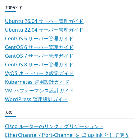
稿
を
主要ガイド
使
ナ
う
Ubuntu 26.04 サーバー管理ガイド
前
ビ
Ubuntu 22.04 サーバー管理ガイド
に
CentOS 5 サーバー管理ガイド
ゲ
決
CentOS 6 サーバー管理ガイド
め
ー
CentOS 7 サーバー管理ガイド
る
CentOS 8 サーバー管理ガイド
シ
こ
VyOS ネットワーク設定ガイド
と
ョ
Kubernetes 運用設計ガイド
へ
VM パフォーマンス設計ガイド
ン
の
WordPress 運用設計ガイド
人気
Cisco ルーターのリンクアグリゲーション –
EtherChannel / Port-Channel を L3 uplink として使う