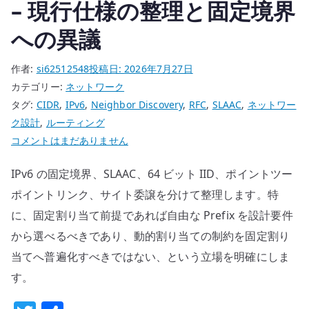
– 現行仕様の整理と固定境界
への異議
作者:
si62512548
投稿日:
2026年7月27日
カテゴリー:
ネットワーク
タグ:
CIDR
,
IPv6
,
Neighbor Discovery
,
RFC
,
SLAAC
,
ネットワー
ク設計
,
ルーティング
IPv6
コメントはまだありません
の
IPv6 の固定境界、SLAAC、64 ビット IID、ポイントツー
/64
を
ポイントリンク、サイト委譲を分けて整理します。特
普
に、固定割り当て前提であれば自由な Prefix を設計要件
遍
から選べるべきであり、動的割り当ての制約を固定割り
化
当てへ普遍化すべきではない、という立場を明確にしま
し
す。
な
い