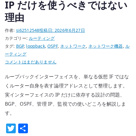
IP だけを使うべきではない
認
す
理由
る
へ
作者:
si62512548
投稿日:
2026年6月27日
の
カテゴリー:
ルーティング
タグ:
BGP
,
loopback
,
OSPF
,
ネットワーク
,
ネットワーク機器
,
ル
ーティング
ル
コメントはまだありません
ー
ループバックインターフェイスを、単なる仮想 IF ではな
プ
バ
くルーター自身を表す論理アドレスとして整理します。
ッ
実インターフェイスの IP だけに依存する設計の問題、
ク
BGP、OSPF、管理 IP、監視での使いどころを解説しま
イ
す。
ン
タ
T
共
ー