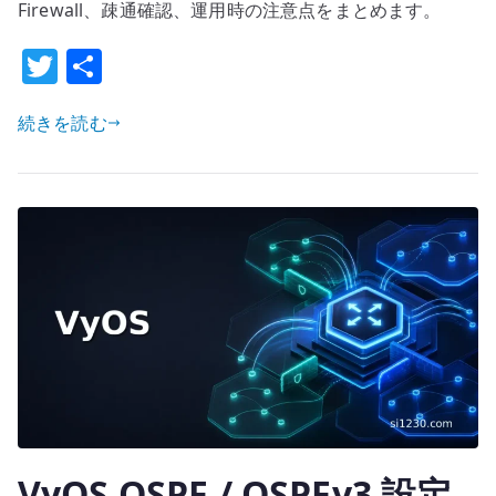
–
Firewall、疎通確認、運用時の注意点をまとめます。
経
T
共
路
w
有
表
を
続きを読む
it
分
te
け
r
る
設
計
と
確
認
へ
の
VyOS OSPF / OSPFv3 設定