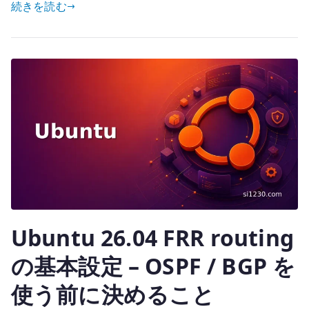
–
続きを読む
it
カ
te
ー
r
ネ
ル
パ
ラ
メ
ー
タ
と
ネ
ッ
Ubuntu 26.04 FRR routing
ト
ワ
の基本設定 – OSPF / BGP を
ー
使う前に決めること
ク
設