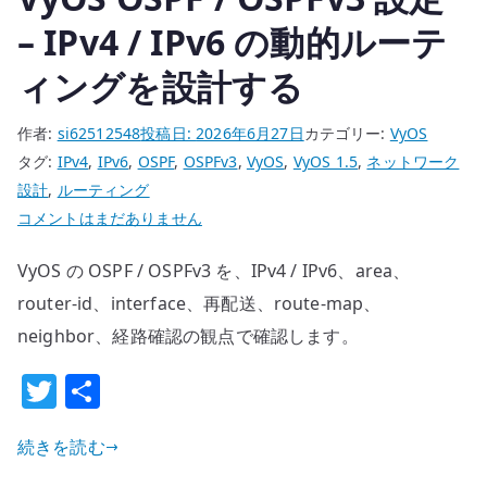
– IPv4 / IPv6 の動的ルーテ
ィングを設計する
作者:
si62512548
投稿日:
2026年6月27日
カテゴリー:
VyOS
タグ:
IPv4
,
IPv6
,
OSPF
,
OSPFv3
,
VyOS
,
VyOS 1.5
,
ネットワーク
設計
,
ルーティング
VyOS
コメントはまだありません
OSPF
VyOS の OSPF / OSPFv3 を、IPv4 / IPv6、area、
/
OSPFv3
router-id、interface、再配送、route-map、
設
neighbor、経路確認の観点で確認します。
定
T
共
–
w
有
IPv4
/
続きを読む
it
IPv6