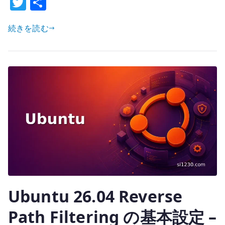
T
共
–
w
有
現
続きを読む
it
行
te
仕
様
r
の
整
理
と
固
定
境
界
へ
の
Ubuntu 26.04 Reverse
異
Path Filtering の基本設定 –
議