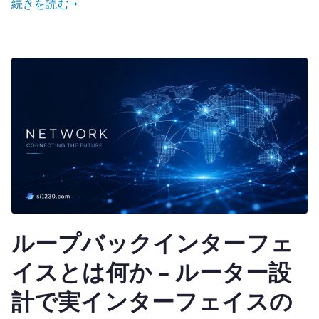
続きを読む
it
–
te
複
r
数
イ
ン
タ
ー
フ
ェ
イ
ス
と
ループバックインターフェ
PBR
で
イスとは何か – ルーター設
rp_filter
計で実インターフェイスの
を
確