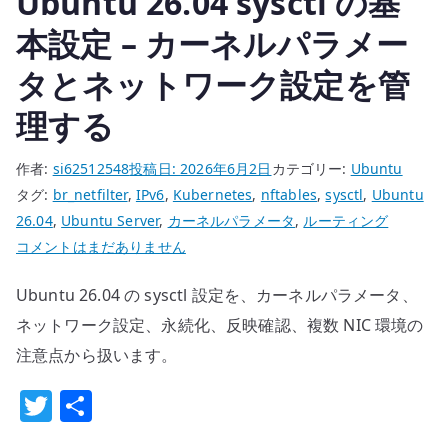
Ubuntu 26.04 sysctl の基
の
本設定 – カーネルパラメー
タとネットワーク設定を管
理する
作者:
si62512548
投稿日:
2026年6月2日
カテゴリー:
Ubuntu
タグ:
br_netfilter
,
IPv6
,
Kubernetes
,
nftables
,
sysctl
,
Ubuntu
26.04
,
Ubuntu Server
,
カーネルパラメータ
,
ルーティング
Ubuntu
コメントはまだありません
26.04
Ubuntu 26.04 の sysctl 設定を、カーネルパラメータ、
sysctl
の
ネットワーク設定、永続化、反映確認、複数 NIC 環境の
基
注意点から扱います。
本
T
共
設
w
有
定