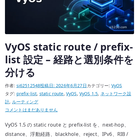
選
別
す
る
へ
VyOS static route / prefix-
の
list 設定 – 経路と選別条件を
分ける
作者:
si62512548
投稿日:
2026年6月27日
カテゴリー:
VyOS
タグ:
prefix-list
,
static route
,
VyOS
,
VyOS 1.5
,
ネットワーク設
計
,
ルーティング
VyOS
コメントはまだありません
static
VyOS 1.5 の static route と prefix-list を、next-hop、
route
/
distance、浮動経路、blackhole、reject、IPv6、RIB /