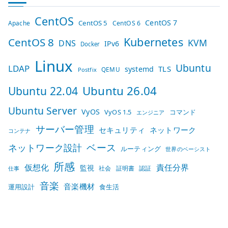
CentOS
CentOS 7
CentOS 5
Apache
CentOS 6
Kubernetes
CentOS 8
KVM
DNS
IPv6
Docker
Linux
Ubuntu
LDAP
TLS
systemd
QEMU
Postfix
Ubuntu 26.04
Ubuntu 22.04
Ubuntu Server
VyOS
VyOS 1.5
コマンド
エンジニア
サーバー管理
セキュリティ
ネットワーク
コンテナ
ベース
ネットワーク設計
ルーティング
世界のベーシスト
所感
仮想化
責任分界
監視
社会
証明書
認証
仕事
音楽
音楽機材
運用設計
食生活