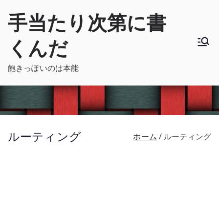
内
手当たり次第に書
容
を
くんだ
ス
キ
飽きっぽいのは本能
ッ
プ
ルーティング
ホーム
ルーティング