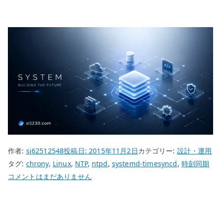
作者:
si62512548
投稿日:
2015年11月2日
カテゴリー:
設計・運用
タグ:
chrony
,
Linux
,
NTP
,
ntpd
,
systemd-timesyncd
,
時刻同期
NTP
コメントはまだありません
ト
ラ
ブ