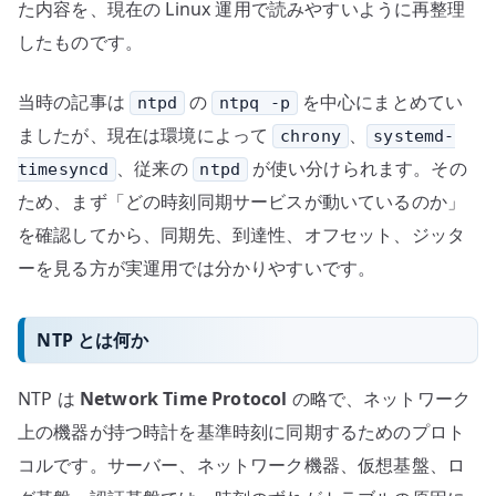
の
た内容を、現在の Linux 運用で読みやすいように再整理
したものです。
当時の記事は
の
を中心にまとめてい
ntpd
ntpq -p
ましたが、現在は環境によって
、
chrony
systemd-
、従来の
が使い分けられます。その
timesyncd
ntpd
ため、まず「どの時刻同期サービスが動いているのか」
を確認してから、同期先、到達性、オフセット、ジッタ
ーを見る方が実運用では分かりやすいです。
NTP とは何か
NTP は
Network Time Protocol
の略で、ネットワーク
上の機器が持つ時計を基準時刻に同期するためのプロト
コルです。サーバー、ネットワーク機器、仮想基盤、ロ