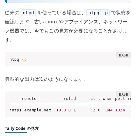
従来の
を使っている場合は、
で状態を
ntpd
ntpq -p
確認します。古い Linux やアプライアンス、ネットワー
ク機器では、今でもこの見方が必要になることがありま
す。
ntpq 
-p
典型的な出力は次のようになります。
==
==
==
==
==
==
==
==
==
==
==
==
==
==
==
==
==
==
==
==
==
==
==
==
==
=
*ntp1.example.net  
10.0
.0.1       
2
 u  
844
1024
37
Tally Code の見方