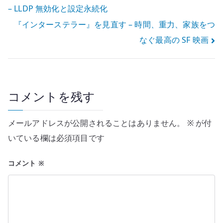
– LLDP 無効化と設定永続化
稿
『インターステラー』を見直す – 時間、重力、家族をつ
ナ
なぐ最高の SF 映画
ビ
ゲ
ー
コメントを残す
シ
メールアドレスが公開されることはありません。
※
が付
ョ
いている欄は必須項目です
ン
コメント
※