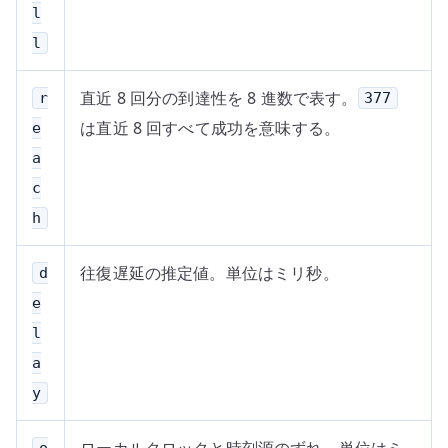
l
l
直近 8 回分の到達性を 8 進数で表す。
r
377
は直近 8 回すべて成功を意味する。
e
a
c
h
往復遅延の推定値。単位はミリ秒。
d
e
l
a
y
ローカルクロックと時刻源のずれ。単位はミ