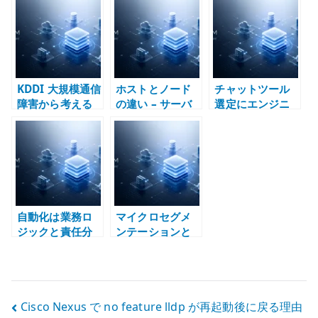
時刻を運用目線
からマイクロデ
界で失われる設
で整理する
ータセンターま
計情報をどう戻
で
すか
KDDI 大規模通信
ホストとノード
チャットツール
障害から考える
の違い – サーバ
選定にエンジニ
通信インフラの
ー、VM、
アが関与すべき
設計責任 – 冗長
Kubernetes で
理由 – 通知、権
化と復旧運用の
主語を分けて考
限、情報設計で
難しさ
える
考える
自動化は業務ロ
マイクロセグメ
ジックと責任分
ンテーションと
界を透明にする –
は何か – ゼロト
効率化の前に構
ラスト、
造を定義する
Firewall、通信
制御を分けて考
投
Cisco Nexus で no feature lldp が再起動後に戻る理由
える