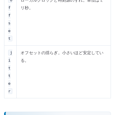
o
リ秒。
f
f
s
e
t
オフセットの揺らぎ。小さいほど安定してい
j
る。
i
t
t
e
r