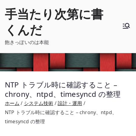
内
手当たり次第に書
容
を
くんだ
ス
キ
飽きっぽいのは本能
ッ
プ
NTP トラブル時に確認すること –
chrony、ntpd、timesyncd の整理
ホーム
システム技術
設計・運用
NTP トラブル時に確認すること – chrony、ntpd、
timesyncd の整理