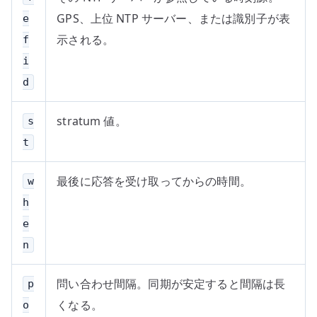
GPS、上位 NTP サーバー、または識別子が表
e
示される。
f
i
d
stratum 値。
s
t
最後に応答を受け取ってからの時間。
w
h
e
n
問い合わせ間隔。同期が安定すると間隔は長
p
くなる。
o