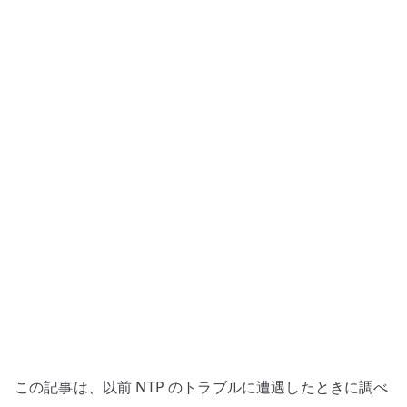
ル
時
に
確
認
す
る
こ
と
–
chrony、
ntpd、
timesyncd
の
整
理
この記事は、以前 NTP のトラブルに遭遇したときに調べ
へ