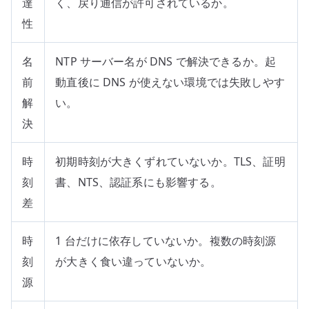
達
く、戻り通信が許可されているか。
性
名
NTP サーバー名が DNS で解決できるか。起
前
動直後に DNS が使えない環境では失敗しやす
解
い。
決
時
初期時刻が大きくずれていないか。TLS、証明
刻
書、NTS、認証系にも影響する。
差
時
1 台だけに依存していないか。複数の時刻源
刻
が大きく食い違っていないか。
源