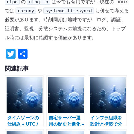
の
は今でも有用ですが、現在の Linux
ntpd
ntpq -p
では
や
も併せて考える
chrony
systemd-timesyncd
必要があります。時刻同期は地味ですが、ログ、認証、
証明書、監視、分散システムの前提になるため、トラブ
ル時には最初に確認する価値があります。
T
共
w
有
関連記事
it
te
r
タイムゾーンの
自宅サーバー運
インフラ組織を
仕組み – UTC /
用の歴史と進化 –
設計と構築で分
JST / RTC / ログ
Red Hat Linux
ける違和感 – 境