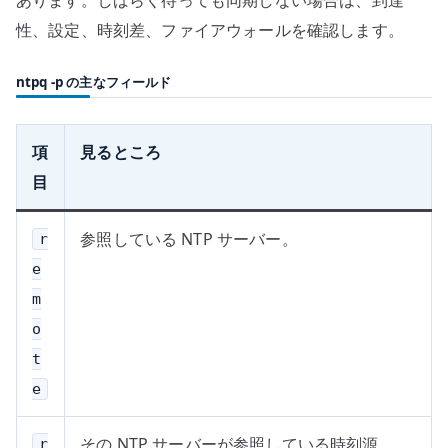
あります。しばらく待っても同期しない場合は、到達
性、設定、時刻差、ファイアウォールを確認します。
ntpq -p の主なフィールド
項
見るところ
目
参照している NTP サーバー。
r
e
m
o
t
e
その NTP サーバーが参照している時刻源。
r