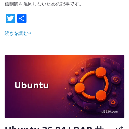
ド
信制御を混同しないための記事です。
プ
T
共
ロ
w
有
キ
シ
続きを読む
it
認
te
証
r
の
課
題
–
LDAP
/
Basic
認
証
/