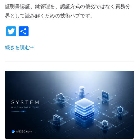
管
証明書認証、鍵管理を、認証方式の優劣ではなく責務分
理
界として読み解くための技術ハブです。
ハ
T
共
ブ
w
有
–
LDAP、
続きを読む
it
SAML/OIDC、
te
証
r
明
書
認
証
を
使
い
分
け