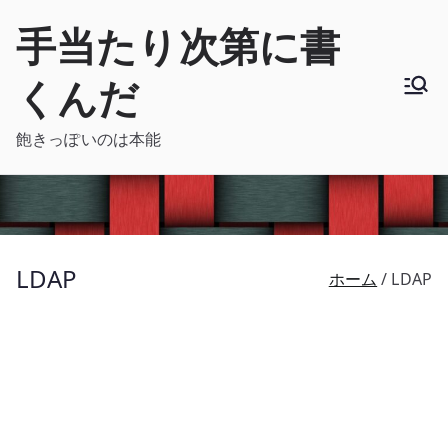
内
手当たり次第に書
容
を
くんだ
ス
キ
飽きっぽいのは本能
ッ
プ
LDAP
ホーム
LDAP