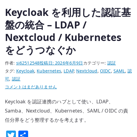
る
Keycloak を利用した認証基
へ
の
盤の統合 – LDAP /
Nextcloud / Kubernetes
をどうつなぐか
作者:
si62512548
投稿日:
2026年6月9日
カテゴリー:
認証
タグ:
Keycloak
,
Kubernetes
,
LDAP
,
Nextcloud
,
OIDC
,
SAML
,
認
可
,
認証
Keycloak
コメントはまだありません
を
Keycloak を認証連携のハブとして使い、LDAP、
利
用
Samba、Nextcloud、Kubernetes、SAML / OIDC の責
し
任分界をどう整理するかを考えます。
た
T
共
認