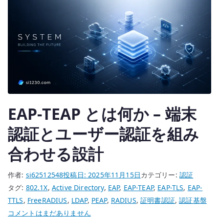
証
と
TLS
を
設
定
す
る
EAP-TEAP とは何か – 端末
へ
の
認証とユーザー認証を組み
合わせる設計
作者:
si62512548
投稿日:
2025年11月15日
カテゴリー:
認証
タグ:
802.1X
,
Active Directory
,
EAP
,
EAP-TEAP
,
EAP-TLS
,
EAP-
TTLS
,
FreeRADIUS
,
LDAP
,
PEAP
,
RADIUS
,
証明書認証
,
認証基盤
EAP-
コメントはまだありません