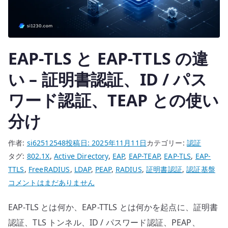
を
組
み
合
EAP-TLS と EAP-TTLS の違
わ
せ
い – 証明書認証、ID / パス
る
ワード認証、TEAP との使い
設
計
分け
へ
の
作者:
si62512548
投稿日:
2025年11月11日
カテゴリー:
認証
タグ:
802.1X
,
Active Directory
,
EAP
,
EAP-TEAP
,
EAP-TLS
,
EAP-
TTLS
,
FreeRADIUS
,
LDAP
,
PEAP
,
RADIUS
,
証明書認証
,
認証基盤
EAP-
コメントはまだありません
TLS
EAP-TLS とは何か、EAP-TTLS とは何かを起点に、証明書
と
EAP-
認証、TLS トンネル、ID / パスワード認証、PEAP、