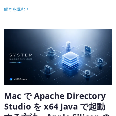
w
有
の
基
続きを読む
it
本
te
設
r
定
–
389
Directory
Server
で
デ
ィ
レ
ク
Mac で Apache Directory
ト
リ
Studio を x64 Java で起動
基
盤