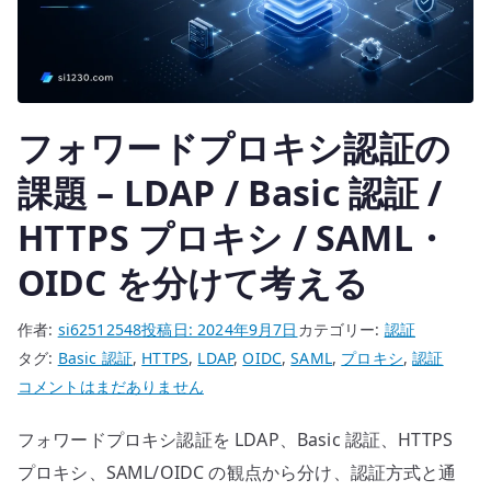
キ
ュ
リ
テ
ィ
フォワードプロキシ認証の
と
い
課題 – LDAP / Basic 認証 /
う
HTTPS プロキシ / SAML・
印
象
OIDC を分けて考える
で
選
作者:
si62512548
投稿日:
2024年9月7日
カテゴリー:
認証
ば
タグ:
Basic 認証
,
HTTPS
,
LDAP
,
OIDC
,
SAML
,
プロキシ
,
認証
な
フ
コメントはまだありません
い
ォ
へ
フォワードプロキシ認証を LDAP、Basic 認証、HTTPS
ワ
の
ー
プロキシ、SAML/OIDC の観点から分け、認証方式と通