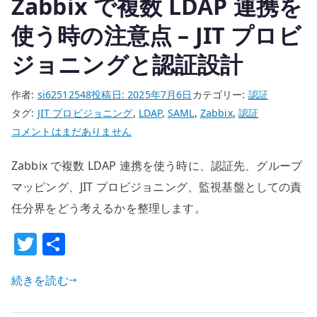
Zabbix で複数 LDAP 連携を
認
証、
使う時の注意点 – JIT プロビ
TEAP
ジョニングと認証設計
と
の
作者:
si62512548
投稿日:
2025年7月6日
カテゴリー:
認証
使
タグ:
JIT プロビジョニング
,
LDAP
,
SAML
,
Zabbix
,
認証
い
Zabbix
コメントはまだありません
分
で
け
Zabbix で複数 LDAP 連携を使う時に、認証先、グループ
複
へ
数
マッピング、JIT プロビジョニング、監視基盤としての責
の
LDAP
任分界をどう考えるかを整理します。
連
T
共
携
w
有
を
使
続きを読む
it
う
te
時