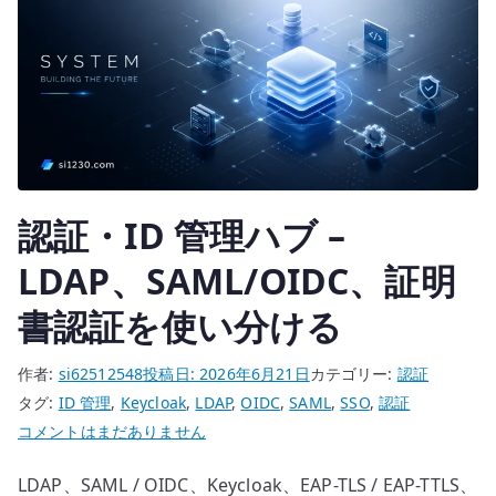
認証・ID 管理ハブ –
LDAP、SAML/OIDC、証明
書認証を使い分ける
作者:
si62512548
投稿日:
2026年6月21日
カテゴリー:
認証
タグ:
ID 管理
,
Keycloak
,
LDAP
,
OIDC
,
SAML
,
SSO
,
認証
認
コメントはまだありません
証・
LDAP、SAML / OIDC、Keycloak、EAP-TLS / EAP-TTLS、
ID