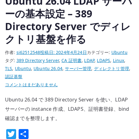
Ubuntu 26.04 LDAP サーバ
HTTPS
プ
ーの基本設定 – 389
ロ
Directory Server でディレ
キ
シ
クトリ基盤を作る
/
SAML・
作者:
si62512548
投稿日:
2024年4月24日
カテゴリー:
Ubuntu
OIDC
タグ:
389 Directory Server
,
CA 証明書
,
LDAP
,
LDAPS
,
Linux
,
を
TLS
,
Ubuntu
,
Ubuntu 26.04
,
サーバー管理
,
ディレクトリ管理
,
分
認証基盤
け
Ubuntu
コメントはまだありません
て
26.04
考
Ubuntu 26.04 で 389 Directory Server を使い、LDAP
LDAP
え
サ
サーバーの instance 作成、LDAPS、証明書登録、bind
る
ー
確認までを整理します。
へ
バ
の
T
共
ー