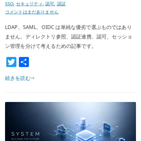
SSO
,
セキュリティ
,
認可
,
認証
設
LDAP
コメントはまだありません
計
と
へ
LDAP、SAML、OIDC は単純な優劣で選ぶものではあり
SAML
の
/
ません。ディレクトリ参照、認証連携、認可、セッショ
OIDC
ン管理を分けて考えるための記事です。
の
T
共
違
w
有
い
–
続きを読む
it
認
te
証
r
方
式
を
高
セ