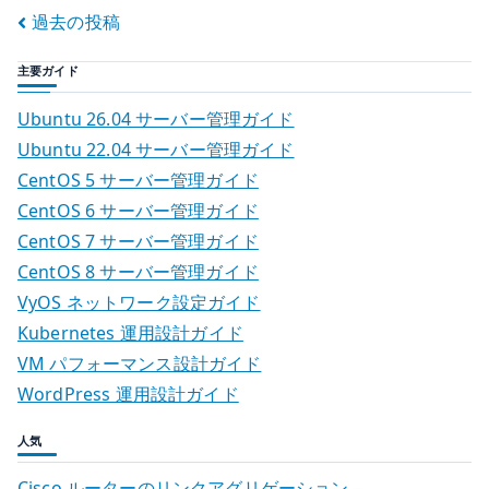
r
す
投
過去の投稿
る
稿
方
主要ガイド
法
ナ
–
Ubuntu 26.04 サーバー管理ガイド
Apple
ビ
Ubuntu 22.04 サーバー管理ガイド
Silicon
CentOS 5 サーバー管理ガイド
ゲ
の
CentOS 6 サーバー管理ガイド
回
ー
CentOS 7 サーバー管理ガイド
避
CentOS 8 サーバー管理ガイド
シ
策
VyOS ネットワーク設定ガイド
へ
ョ
Kubernetes 運用設計ガイド
の
VM パフォーマンス設計ガイド
ン
WordPress 運用設計ガイド
人気
Cisco ルーターのリンクアグリゲーション –