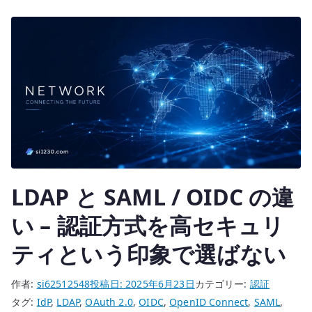
r
の
注
意
点
–
JIT
プ
ロ
ビ
ジ
LDAP と SAML / OIDC の違
ョ
ニ
い – 認証方式を高セキュリ
ン
ティという印象で選ばない
グ
と
作者:
si62512548
投稿日:
2025年6月23日
カテゴリー:
認証
認
タグ:
IdP
,
LDAP
,
OAuth 2.0
,
OIDC
,
OpenID Connect
,
SAML
,
証