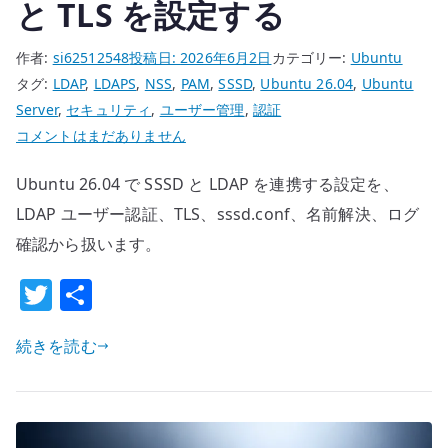
と TLS を設定する
ぐ
か
作者:
si62512548
投稿日:
2026年6月2日
カテゴリー:
Ubuntu
へ
タグ:
LDAP
,
LDAPS
,
NSS
,
PAM
,
SSSD
,
Ubuntu 26.04
,
Ubuntu
の
Server
,
セキュリティ
,
ユーザー管理
,
認証
Ubuntu
コメントはまだありません
26.04
Ubuntu 26.04 で SSSD と LDAP を連携する設定を、
SSSD
LDAP
LDAP ユーザー認証、TLS、sssd.conf、名前解決、ログ
連
確認から扱います。
携
T
共
–
w
有
LDAP
ユ
続きを読む
it
ー
te
ザ
r
ー
認