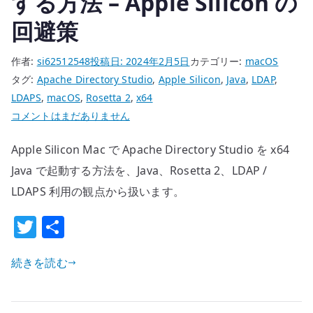
する方法 – Apple Silicon の
を
回避策
作
る
作者:
si62512548
投稿日:
2024年2月5日
カテゴリー:
macOS
へ
タグ:
Apache Directory Studio
,
Apple Silicon
,
Java
,
LDAP
,
の
LDAPS
,
macOS
,
Rosetta 2
,
x64
Mac
コメントはまだありません
で
Apple Silicon Mac で Apache Directory Studio を x64
Apache
Directory
Java で起動する方法を、Java、Rosetta 2、LDAP /
Studio
LDAPS 利用の観点から扱います。
を
T
共
x64
w
有
Java
で
続きを読む
it
起
te
動