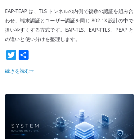
TEAP
EAP-TEAP は、TLS トンネルの内側で複数の認証を組み合
と
は
わせ、端末認証とユーザー認証を同じ 802.1X 設計の中で
何
扱いやすくする方式です。EAP-TLS、EAP-TTLS、PEAP と
か
の違いと使い分けを整理します。
–
T
共
端
末
w
有
認
続きを読む
it
証
te
と
r
ユ
ー
ザ
ー
認
証