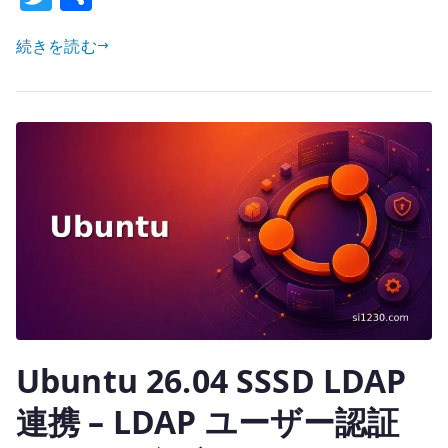
w
有
証
基
続きを読む
it
盤
te
の
r
統
合
–
LDAP
/
Nextcloud
/
Kubernetes
を
ど
Ubuntu 26.04 SSSD LDAP
う
つ
連携 – LDAP ユーザー認証
な