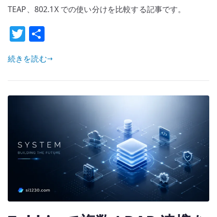
TTLS
TEAP、802.1X での使い分けを比較する記事です。
の
T
共
違
w
有
い
–
続きを読む
it
証
te
明
r
書
認
証、
ID
/
パ
ス
ワ
ー
ド