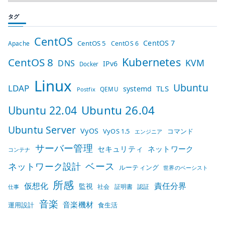
タグ
CentOS
CentOS 7
CentOS 5
Apache
CentOS 6
Kubernetes
CentOS 8
KVM
DNS
IPv6
Docker
Linux
Ubuntu
LDAP
TLS
systemd
QEMU
Postfix
Ubuntu 26.04
Ubuntu 22.04
Ubuntu Server
VyOS
VyOS 1.5
コマンド
エンジニア
サーバー管理
セキュリティ
ネットワーク
コンテナ
ベース
ネットワーク設計
ルーティング
世界のベーシスト
所感
仮想化
責任分界
監視
社会
証明書
認証
仕事
音楽
音楽機材
運用設計
食生活