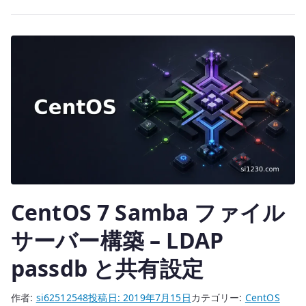
te
–
r
httpd
の
基
本
設
定
へ
の
CentOS 7 Samba ファイル
サーバー構築 – LDAP
passdb と共有設定
作者:
si62512548
投稿日:
2019年7月15日
カテゴリー:
CentOS