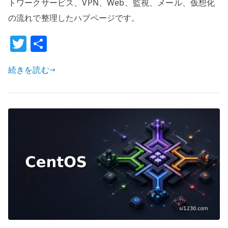
ー
トワークサービス、VPN、Web、監視、メール、仮想化
バ
の流れで整理したハブページです。
ー
T
共
管
w
有
理
ガ
続きを読む
it
イ
te
ド
r
へ
の