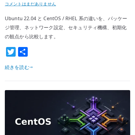
Ubuntu
コメントはまだありません
22.04
Ubuntu 22.04 と CentOS / RHEL 系の違いを、パッケー
と
CentOS
ジ管理、ネットワーク設定、セキュリティ機構、初期化
の
の観点から比較します。
違
T
共
い
w
有
–
サ
続きを読む
it
ー
te
バ
r
ー
運
用
で
見
る