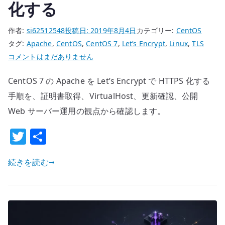
化する
作者:
si62512548
投稿日:
2019年8月4日
カテゴリー:
CentOS
タグ:
Apache
,
CentOS
,
CentOS 7
,
Let’s Encrypt
,
Linux
,
TLS
CentOS
コメントはまだありません
7
CentOS 7 の Apache を Let’s Encrypt で HTTPS 化する
Apache
TLS
手順を、証明書取得、VirtualHost、更新確認、公開
設
Web サーバー運用の観点から確認します。
定
T
共
–
w
有
Let’s
Encrypt
続きを読む
it
で
te
HTTPS
r
化
す