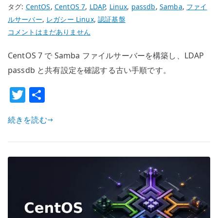
タグ:
CentOS
,
CentOS 7
,
LDAP
,
Linux
,
passdb
,
Samba
,
ファイ
ルサーバー
,
レガシー Linux
,
認証基盤
CentOS
コメントはまだありません
7
CentOS 7 で Samba ファイルサーバーを構築し、LDAP
Samba
フ
passdb と共有設定を確認する古い手順です。
ァ
T
共
イ
w
有
ル
続きを読む
サ
it
ー
te
バ
r
ー
構
築
–
LDAP