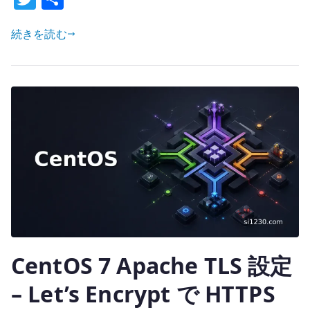
w
有
SMTP
サ
続きを読む
it
ー
te
バ
r
ー
構
築
–
relay
と
配
送
設
計
CentOS 7 Apache TLS 設定
へ
の
– Let’s Encrypt で HTTPS