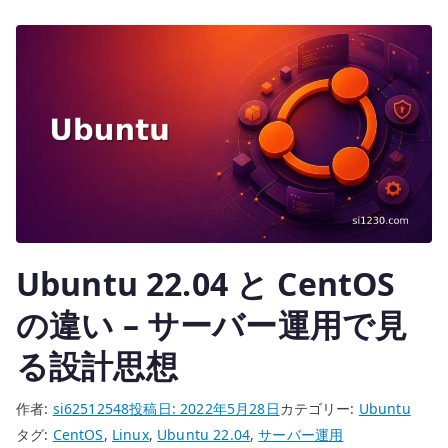
r
へ
の
Ubuntu 22.04 と CentOS
の違い – サーバー運用で見
る設計思想
作者:
si62512548
投稿日:
2022年5月28日
カテゴリー:
Ubuntu
タグ:
CentOS
,
Linux
,
Ubuntu 22.04
,
サーバー運用