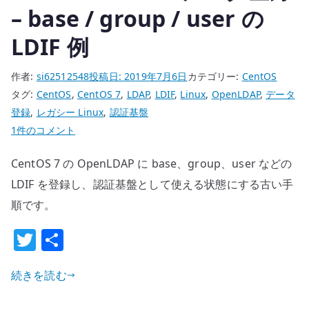
– base / group / user の
LDIF 例
作者:
si62512548
投稿日:
2019年7月6日
カテゴリー:
CentOS
タグ:
CentOS
,
CentOS 7
,
LDAP
,
LDIF
,
Linux
,
OpenLDAP
,
データ
登録
,
レガシー Linux
,
認証基盤
CentOS
1件のコメント
7
CentOS 7 の OpenLDAP に base、group、user などの
LDAP
デ
LDIF を登録し、認証基盤として使える状態にする古い手
ー
順です。
タ
T
共
登
w
有
録
–
続きを読む
it
base
te
/