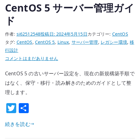
CentOS 5 サーバー管理ガイ
ド
作者:
si62512548
投稿日:
2024年5月15日
カテゴリー:
CentOS
タグ:
CentOS
,
CentOS 5
,
Linux
,
サーバー管理
,
レガシー環境
,
移
行設計
CentOS
コメントはまだありません
5
CentOS 5 の古いサーバー設定を、現在の新規構築手順で
サ
ー
はなく、保守・移行・読み解きのためのガイドとして整
バ
理します。
ー
T
共
管
w
有
理
ガ
続きを読む
it
イ
te
ド