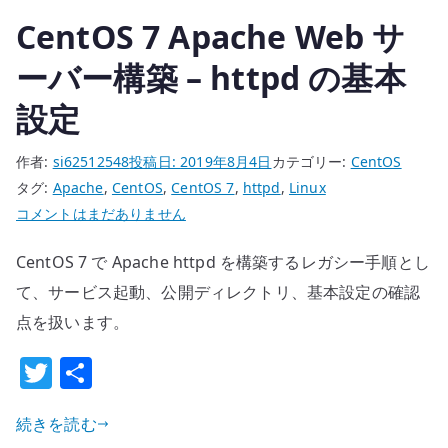
の
CentOS 7 Apache Web サ
ーバー構築 – httpd の基本
設定
作者:
si62512548
投稿日:
2019年8月4日
カテゴリー:
CentOS
タグ:
Apache
,
CentOS
,
CentOS 7
,
httpd
,
Linux
CentOS
コメントはまだありません
7
CentOS 7 で Apache httpd を構築するレガシー手順とし
Apache
Web
て、サービス起動、公開ディレクトリ、基本設定の確認
サ
点を扱います。
ー
T
共
バ
w
有
ー
構
続きを読む
it
築