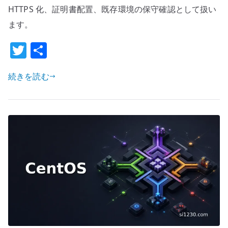
TLS
HTTPS 化、証明書配置、既存環境の保守確認として扱い
設
ます。
定
T
共
–
w
有
自
己
続きを読む
it
署
te
名
r
証
明
書
で
HTTPS
化
す
る
へ