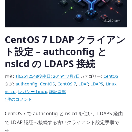
passdb
と
共
有
設
CentOS 7 LDAP クライアン
定
ト設定 – authconfig と
へ
の
nslcd の LDAPS 接続
作者:
si62512548
投稿日:
2019年7月7日
カテゴリー:
CentOS
タグ:
authconfig
,
CentOS
,
CentOS 7
,
LDAP
,
LDAPS
,
Linux
,
nslcd
,
レガシー Linux
,
認証基盤
CentOS
1件のコメント
7
CentOS 7 で authconfig と nslcd を使い、LDAPS 経由
LDAP
ク
で LDAP 認証へ接続する古いクライアント設定手順で
ラ
す。