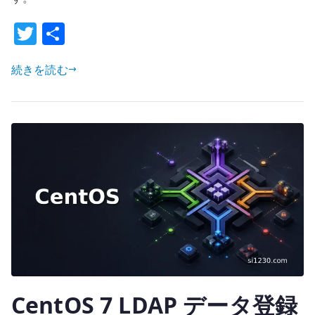
イ
T
共
ア
w
有
ン
ト
続きを読む
it
設
te
定
r
–
authconfig
と
nslcd
の
LDAPS
接
続
へ
の
CentOS 7 LDAP データ登録