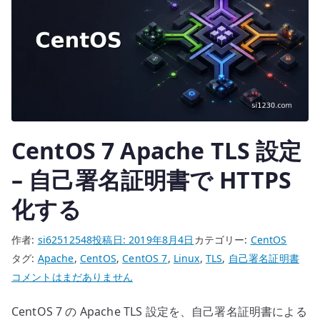
る
へ
の
CentOS 7 Apache TLS 設定
– 自己署名証明書で HTTPS
化する
作者:
si62512548
投稿日:
2019年8月4日
カテゴリー:
CentOS
タグ:
Apache
,
CentOS
,
CentOS 7
,
Linux
,
TLS
,
自己署名証明書
CentOS
コメントはまだありません
7
CentOS 7 の Apache TLS 設定を、自己署名証明書による
Apache