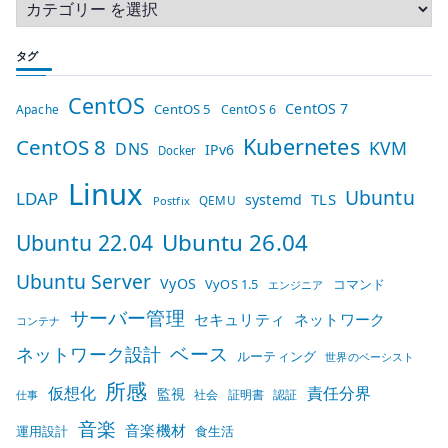
タグ
CentOS
CentOS 7
CentOS 5
Apache
CentOS 6
Kubernetes
CentOS 8
KVM
DNS
IPv6
Docker
Linux
Ubuntu
LDAP
TLS
systemd
QEMU
Postfix
Ubuntu 26.04
Ubuntu 22.04
Ubuntu Server
VyOS
VyOS 1.5
コマンド
エンジニア
サーバー管理
セキュリティ
ネットワーク
コンテナ
ベース
ネットワーク設計
ルーティング
世界のベーシスト
所感
仮想化
責任分界
監視
社会
証明書
認証
仕事
音楽
音楽機材
運用設計
食生活