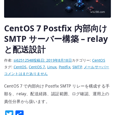
設
計
思
想
CentOS 7 Postfix 内部向け
へ
の
SMTP サーバー構築 – relay
と配送設計
作者:
si62512548
投稿日:
2019年8月18日
カテゴリー:
CentOS
タグ:
CentOS
,
CentOS 7
,
Linux
,
Postfix
,
SMTP
,
メールサーバー
CentOS
コメントはまだありません
7
CentOS 7 で内部向け Postfix SMTP リレーを構成する手
Postfix
内
順を、relay、配送経路、認証範囲、ログ確認、運用上の
部
責任分界から扱います。
向
T
共
け