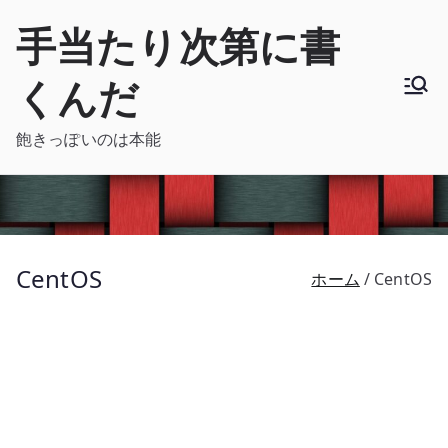
内
手当たり次第に書
容
を
くんだ
ス
キ
飽きっぽいのは本能
ッ
プ
CentOS
ホーム
CentOS