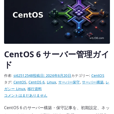
CentOS 6 サーバー管理ガイ
ド
作者:
si62512548
投稿日:
2026年6月20日
カテゴリー:
CentOS
タグ:
CentOS
,
CentOS 6
,
Linux
,
サーバー保守
,
サーバー構築
,
レ
ガシー Linux
,
移行資料
CentOS
コメントはまだありません
6
CentOS 6 のサーバー構築・保守記事を、初期設定、ネッ
サ