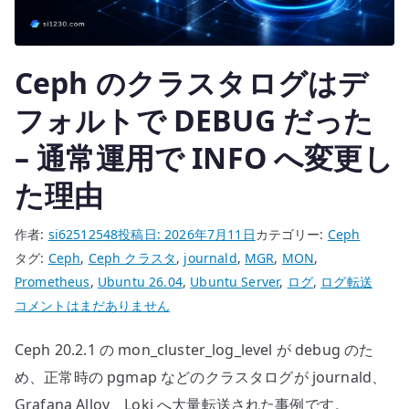
た
事
例
Ceph のクラスタログはデ
へ
の
フォルトで DEBUG だった
– 通常運用で INFO へ変更し
た理由
作者:
si62512548
投稿日:
2026年7月11日
カテゴリー:
Ceph
タグ:
Ceph
,
Ceph クラスタ
,
journald
,
MGR
,
MON
,
Prometheus
,
Ubuntu 26.04
,
Ubuntu Server
,
ログ
,
ログ転送
Ceph
コメントはまだありません
の
Ceph 20.2.1 の mon_cluster_log_level が debug のた
ク
ラ
め、正常時の pgmap などのクラスタログが journald、
ス
Grafana Alloy、Loki へ大量転送された事例です。