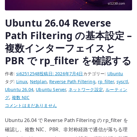
運
用
で
Ubuntu 26.04 Reverse
INFO
Path Filtering の基本設定 –
へ
変
複数インターフェイスと
更
PBR で rp_filter を確認する
し
た
作者:
si62512548
投稿日:
2026年7月4日
カテゴリー:
Ubuntu
理
タグ:
Linux
,
Netplan
,
Reverse Path Filtering
,
rp_filter
,
sysctl
,
由
Ubuntu 26.04
,
Ubuntu Server
,
ネットワーク設定
,
ルーティン
へ
グ
,
複数 NIC
の
Ubuntu
コメントはまだありません
26.04
Ubuntu 26.04 で Reverse Path Filtering の rp_filter を
Reverse
Path
確認し、複数 NIC、PBR、非対称経路で通信が落ちる理
Filtering