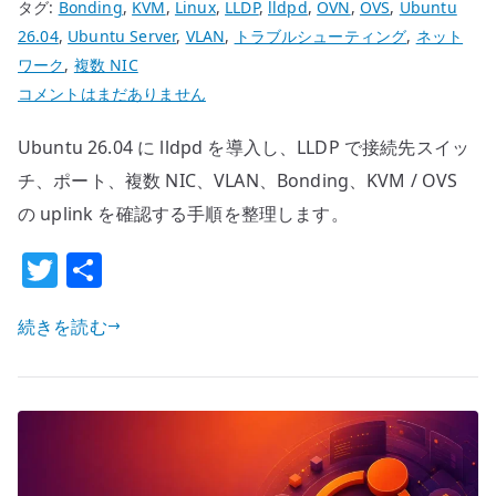
タグ:
Bonding
,
KVM
,
Linux
,
LLDP
,
lldpd
,
OVN
,
OVS
,
Ubuntu
26.04
,
Ubuntu Server
,
VLAN
,
トラブルシューティング
,
ネット
ワーク
,
複数 NIC
Ubuntu
コメントはまだありません
26.04
Ubuntu 26.04 に lldpd を導入し、LLDP で接続先スイッ
lldpd
の
チ、ポート、複数 NIC、VLAN、Bonding、KVM / OVS
基
の uplink を確認する手順を整理します。
本
T
共
設
w
有
定
–
続きを読む
it
LLDP
te
で
r
接
続
先
ス