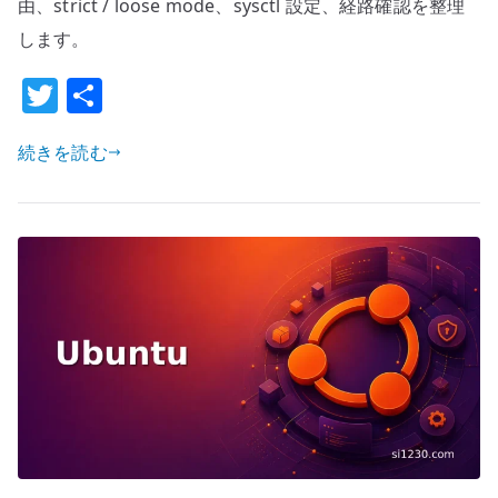
由、strict / loose mode、sysctl 設定、経路確認を整理
の
します。
基
T
共
本
設
w
有
定
続きを読む
it
–
te
複
r
数
イ
ン
タ
ー
フ
ェ
イ
ス
と