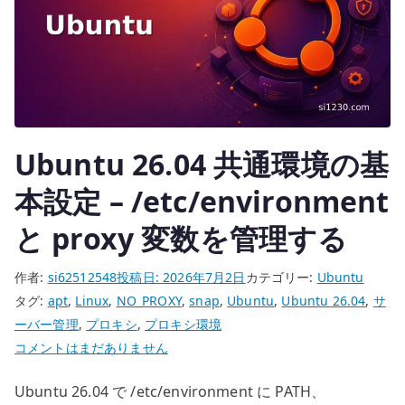
イ
ッ
チ
と
ポ
ー
Ubuntu 26.04 共通環境の基
ト
を
本設定 – /etc/environment
確
と proxy 変数を管理する
認
す
作者:
si62512548
投稿日:
2026年7月2日
カテゴリー:
Ubuntu
る
タグ:
apt
,
Linux
,
NO_PROXY
,
snap
,
Ubuntu
,
Ubuntu 26.04
,
サ
へ
ーバー管理
,
プロキシ
,
プロキシ環境
の
Ubuntu
コメントはまだありません
26.04
Ubuntu 26.04 で /etc/environment に PATH、
共