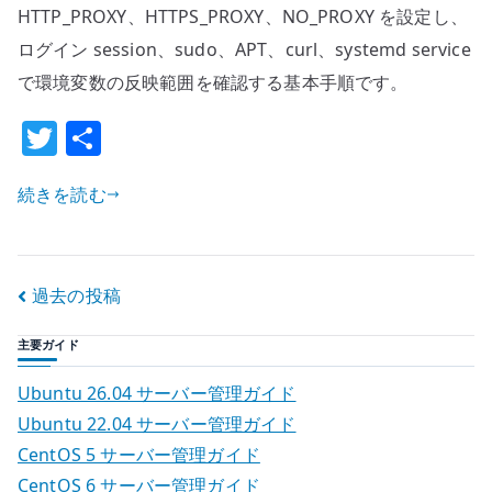
通
HTTP_PROXY、HTTPS_PROXY、NO_PROXY を設定し、
環
ログイン session、sudo、APT、curl、systemd service
境
で環境変数の反映範囲を確認する基本手順です。
の
T
共
基
本
w
有
設
続きを読む
it
定
te
–
r
/etc/environment
投
過去の投稿
と
proxy
稿
主要ガイド
変
ナ
数
Ubuntu 26.04 サーバー管理ガイド
を
ビ
Ubuntu 22.04 サーバー管理ガイド
管
CentOS 5 サーバー管理ガイド
ゲ
理
CentOS 6 サーバー管理ガイド