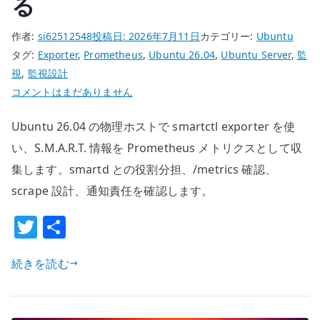
る
へ
の
作者:
si62512548
投稿日:
2026年7月11日
カテゴリー:
Ubuntu
タグ:
Exporter
,
Prometheus
,
Ubuntu 26.04
,
Ubuntu Server
,
監
視
,
監視設計
Ubuntu
コメントはまだありません
26.04
Ubuntu 26.04 の物理ホストで smartctl exporter を使
smartctl
exporter
い、S.M.A.R.T. 情報を Prometheus メトリクスとして収
の
集します。smartd との役割分担、/metrics 確認、
基
scrape 設計、通知責任を確認します。
本
T
共
設
定
w
有
–
続きを読む
it
Prometheus
te
で
r
デ