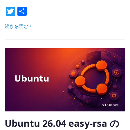
通
信
T
共
を
w
有
停
続きを読む
it
止
te
す
r
る
–
ロ
グ
イ
ン
時
の
不
要
Ubuntu 26.04 easy-rsa の
な
通