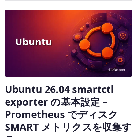
te
r
物
理
NIC
な
し
で
KVM
VM
と
の
Ubuntu 26.04 smartctl
疎
通
exporter の基本設定 –
を
確
Prometheus でディスク
認
SMART メトリクスを収集す
す
る