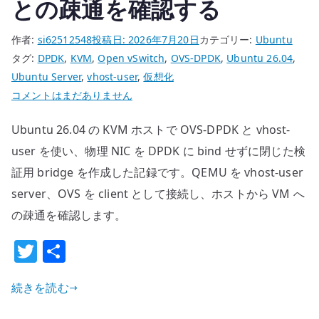
との疎通を確認する
作者:
si62512548
投稿日:
2026年7月20日
カテゴリー:
Ubuntu
タグ:
DPDK
,
KVM
,
Open vSwitch
,
OVS-DPDK
,
Ubuntu 26.04
,
Ubuntu Server
,
vhost-user
,
仮想化
Ubuntu
コメントはまだありません
26.04
Ubuntu 26.04 の KVM ホストで OVS-DPDK と vhost-
OVS-
DPDK
user を使い、物理 NIC を DPDK に bind せずに閉じた検
と
証用 bridge を作成した記録です。QEMU を vhost-user
vhost-
server、OVS を client として接続し、ホストから VM へ
user
の疎通を確認します。
の
基
T
共
本
w
有
構
続きを読む
it
成
–