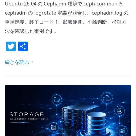
Ubuntu 26.04 の Cephadm 環境で ceph-common と
の
Cephadm
cephadm の logrotate 定義が競合し、cephadm.log の
環
重複定義、終了コード 1、影響範囲、削除判断、検証方
境
法を確認した事例です。
で
T
共
ceph-
common
w
有
と
続きを読む
it
cephadm
te
の
r
logrotate
定
義
が
競
合
し