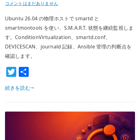
Ubuntu
コメントはまだありません
26.04
Ubuntu 26.04 の物理ホストで smartd と
smartd
の
smartmontools を使い、S.M.A.R.T. 状態を継続監視しま
基
す。ConditionVirtualization、smartd.conf、
本
DEVICESCAN、journald 記録、Ansible 管理の判断点を
設
確認します。
定
–
T
共
S.M.A.R.T.
w
有
で
続きを読む
it
物
te
理
r
デ
ィ
ス
ク