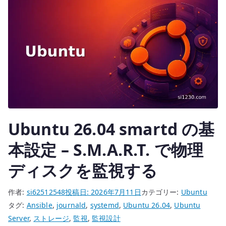
ィ
ス
ク
SMART
メ
ト
リ
ク
ス
Ubuntu 26.04 smartd の基
を
収
本設定 – S.M.A.R.T. で物理
集
ディスクを監視する
す
る
作者:
si62512548
投稿日:
2026年7月11日
カテゴリー:
Ubuntu
へ
タグ:
Ansible
,
journald
,
systemd
,
Ubuntu 26.04
,
Ubuntu
の
Server
,
ストレージ
,
監視
,
監視設計