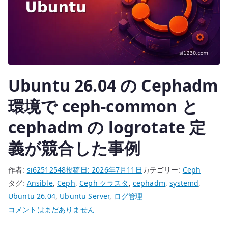
を
監
視
す
る
へ
Ubuntu 26.04 の Cephadm
の
環境で ceph-common と
cephadm の logrotate 定
義が競合した事例
作者:
si62512548
投稿日:
2026年7月11日
カテゴリー:
Ceph
タグ:
Ansible
,
Ceph
,
Ceph クラスタ
,
cephadm
,
systemd
,
Ubuntu 26.04
,
Ubuntu Server
,
ログ管理
Ubuntu
コメントはまだありません
26.04