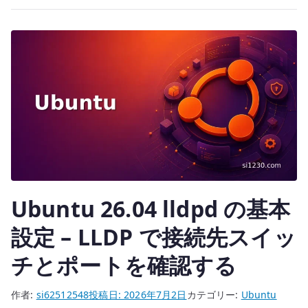
te
CA
r
と
SAN
付
き
証
明
書
を
作
成
Ubuntu 26.04 lldpd の基本
す
る
設定 – LLDP で接続先スイッ
へ
チとポートを確認する
の
作者:
si62512548
投稿日:
2026年7月2日
カテゴリー:
Ubuntu