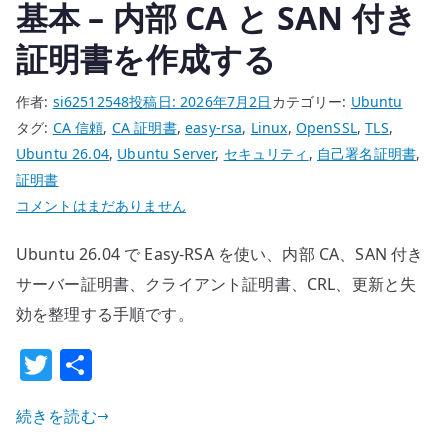
基本 – 内部 CA と SAN 付き
信
を
証明書を作成する
止
め
作者:
si62512548
投稿日:
2026年7月2日
カテゴリー:
Ubuntu
る
タグ:
CA 信頼
,
CA 証明書
,
easy-rsa
,
Linux
,
OpenSSL
,
TLS
,
へ
Ubuntu 26.04
,
Ubuntu Server
,
セキュリティ
,
自己署名証明書
,
の
証明書
Ubuntu
コメントはまだありません
26.04
Ubuntu 26.04 で Easy-RSA を使い、内部 CA、SAN 付き
easy-
rsa
サーバー証明書、クライアント証明書、CRL、更新と失
の
効を整理する手順です。
基
T
共
本
w
有
–
内
続きを読む
it
部