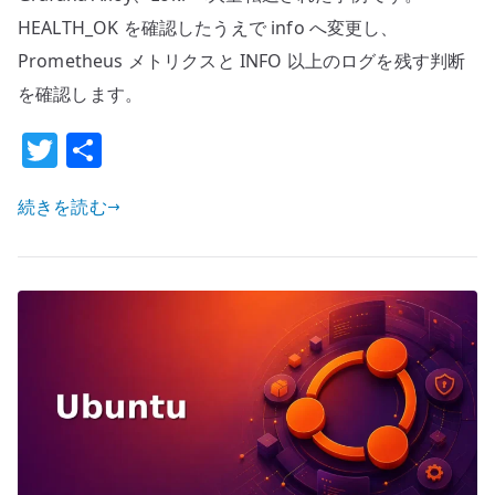
タ
HEALTH_OK を確認したうえで info へ変更し、
ロ
Prometheus メトリクスと INFO 以上のログを残す判断
グ
を確認します。
は
デ
T
共
フ
w
有
ォ
続きを読む
it
ル
te
ト
で
r
DEBUG
だ
っ
た
–
通
常