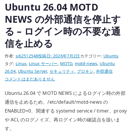
Ubuntu 26.04 MOTD
PBR
で
NEWS の外部通信を停止す
rp_filter
る – ログイン時の不要な通
を
確
信を止める
認
す
作者:
si62512548
投稿日:
2026年7月2日
カテゴリー:
Ubuntu
る
タグ:
Linux
,
Linux サーバー
,
MOTD
,
motd-news
,
Ubuntu
へ
26.04
,
Ubuntu Server
,
セキュリティ
,
プロキシ
,
外部通信
の
Ubuntu
コメントはまだありません
26.04
Ubuntu 26.04 で MOTD NEWS によるログイン時の外部
MOTD
NEWS
通信を止めるため、/etc/default/motd-news の
の
ENABLED=0、関連する systemd service / timer、proxy
外
や ACL のログノイズ、再ログイン時の確認点を扱いま
部
す。