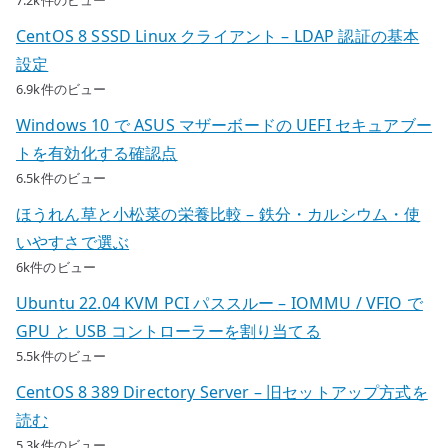
7.2k件のビュー
CentOS 8 SSSD Linux クライアント – LDAP 認証の基本
設定
6.9k件のビュー
Windows 10 で ASUS マザーボードの UEFI セキュアブー
トを有効化する確認点
6.5k件のビュー
ほうれん草と小松菜の栄養比較 – 鉄分・カルシウム・使
いやすさで選ぶ
6k件のビュー
Ubuntu 22.04 KVM PCI パススルー – IOMMU / VFIO で
GPU と USB コントローラーを割り当てる
5.5k件のビュー
CentOS 8 389 Directory Server – 旧セットアップ方式を
読む
5.3k件のビュー