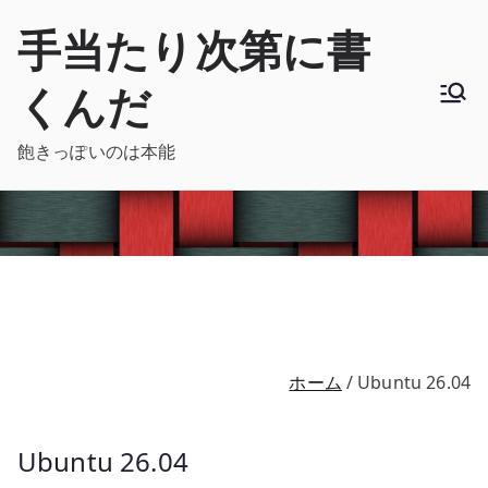
内
手当たり次第に書
容
を
くんだ
ス
キ
飽きっぽいのは本能
ッ
プ
ホーム
Ubuntu 26.04
Ubuntu 26.04