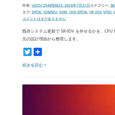
eBPF
作者:
si62512548
投稿日:
2026年7月21日
カテゴリー:
仮
環
タグ:
DPDK
,
IOMMU
,
KVM
,
OVS-DPDK
,
SR-IOV
,
VFIO
,
境
最
コメントはまだありません
の
新
既存システム更新で SR-IOV を外せるかを、C
bridge
CPU
/
な
元の設計理由から整理します。
macvlan
ら
T
共
/
SR-
w
有
ipvlan
IOV
続きを読む
L2
は
it
検
外
te
証
せ
r
へ
る
の
の
か
–
既