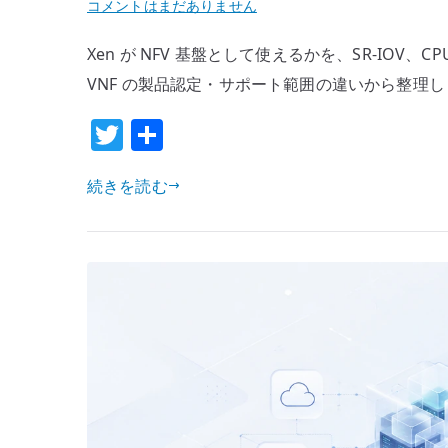
Xen
コメントはまだありません
は
Xen が NFV 基盤として使えるかを、SR-IOV、
NFV
基
VNF の製品認定・サポート範囲の違いから整理
盤
T
共
に
w
有
使
続きを読む
え
it
る
te
の
r
か
–
機
能
よ
り
製
品