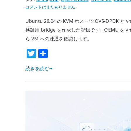
い
Ubuntu
コメントはまだありません
設
26.04
計
Ubuntu 26.04 の KVM ホストで OVS-DPDK と 
OVS-
前
DPDK
検証用 bridge を作成した記録です。QEMU を vhos
提
と
ら VM への疎通を確認します。
へ
vhost-
の
T
共
user
w
有
の
基
続きを読む
it
本
te
構
r
成
–
物
理
NIC
な