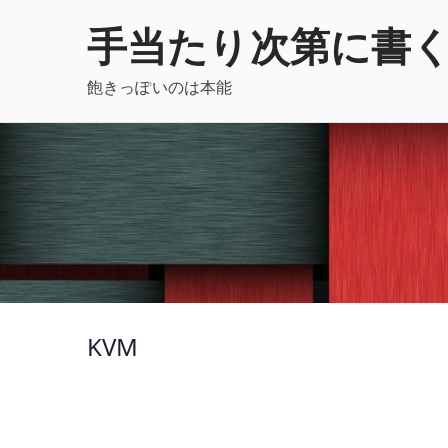
内
手当たり次第に書
容
を
飽きっぽいのは本能
ス
キ
ッ
プ
KVM