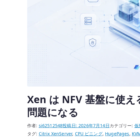
し
で
KVM
VM
と
の
疎
通
を
確
認
す
Xen は NFV 基盤に使
る
問題になる
へ
の
作者:
si62512548
投稿日:
2026年7月14日
カテゴリー:
仮
タグ:
Citrix XenServer
,
CPU ピニング
,
HugePages
,
KV