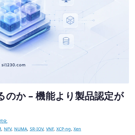
えるのか – 機能より製品認定が
想化
M
,
NFV
,
NUMA
,
SR-IOV
,
VNF
,
XCP-ng
,
Xen