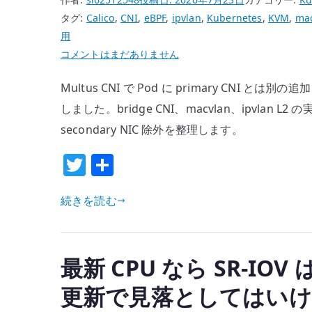
タグ:
Calico
,
CNI
,
eBPF
,
ipvlan
,
Kubernetes
,
KVM
,
ma
用
Kubernetes
コメントはまだありません
Multus
Multus CNI で Pod に primary CNI とは
で
Pod
しました。bridge CNI、macvlan、ipvlan L2 の実
に
secondary NIC 除外を整理します。
追
T
共
加
w
有
NIC
を
続きを読む
it
接
te
続
r
す
最新 CPU なら SR-IO
る
更新で見落としてはいけ
–
Calico