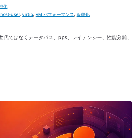
想化
vhost-user
,
virtio
,
VM パフォーマンス
,
仮想化
PU 世代ではなくデータパス、pps、レイテンシー、性能分離、