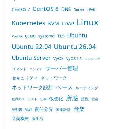
CentOS 8
DNS
CentOS 7
IPv6
Docker
Linux
Kubernetes
KVM
LDAP
Ubuntu
TLS
systemd
QEMU
Postfix
Ubuntu 26.04
Ubuntu 22.04
Ubuntu Server
VyOS
VyOS 1.5
エンジニア
サーバー管理
コマンド
コンテナ
セキュリティ
ネットワーク
ベース
ネットワーク設計
ルーティング
所感
仮想化
監視
社会
世界のベーシスト
仕事
音楽
責任分界
運用設計
証明書
認証
音楽機材
食生活