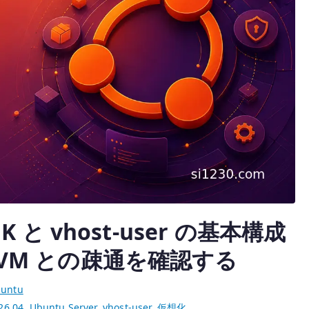
PDK と vhost-user の基本構成
VM VM との疎通を確認する
untu
26.04
,
Ubuntu Server
,
vhost-user
,
仮想化