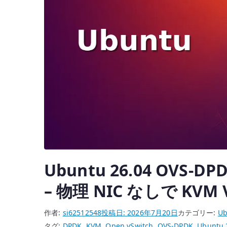
存
シ
ス
テ
ム
更
新
で
見
落
と
し
Ubuntu 26.04 OVS-D
て
は
– 物理 NIC なしで K
い
け
作者:
si62512548
投稿日:
2026年7月20日
カテゴリー:
Ub
な
タグ:
DPDK
,
KVM
,
Open vSwitch
,
OVS-DPDK
,
Ubuntu 