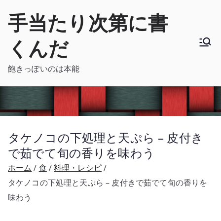
内
手当たり次第に書
容
を
くんだ
ス
キ
飽きっぽいのは本能
ッ
プ
タケノコの下処理と天ぷら – 皮付き
で茹でて旬の香りを味わう
ホーム
食
料理・レシピ
タケノコの下処理と天ぷら – 皮付きで茹でて旬の香りを
味わう