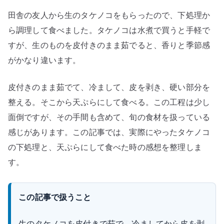
て
田舎の友人から生のタケノコをもらったので、下処理か
旬
の
ら調理して食べました。タケノコは水煮で買うと手軽で
香
すが、生のものを皮付きのまま茹でると、香りと季節感
り
がかなり違います。
を
味
皮付きのまま茹でて、冷まして、皮を剥き、硬い部分を
わ
整える。そこから天ぷらにして食べる。この工程は少し
う
面倒ですが、その手間も含めて、旬の食材を扱っている
へ
感じがあります。この記事では、実際にやったタケノコ
の
の下処理と、天ぷらにして食べた時の感想を整理しま
す。
この記事で扱うこと
生のタケノコを皮付きで茹で、冷ましてから皮を剥