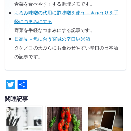
青菜を食べやすくする調理メモです。
もろみ味噌の代用に酢味噌を使う – きゅうりを手
軽につまみにする
野菜を手軽なつまみにする記事です。
日高見 – 魚に合う宮城の辛口純米酒
タケノコの天ぷらにも合わせやすい辛口の日本酒
の記事です。
T
共
w
有
関連記事
it
te
r