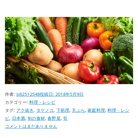
作者:
si62512548
投稿日:
2018年5月9日
カテゴリー:
料理・レシピ
タグ:
アク抜き
,
タケノコ
,
下処理
,
天ぷら
,
家庭料理
,
料理・レシ
ピ
,
日本酒
,
旬の食材
,
春野菜
,
筍
タ
コメントはまだありません
ケ