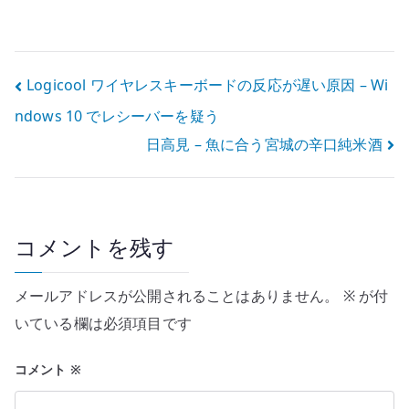
う – きゅうりを
塩味とうま味で
手軽につまみに
野菜の甘みを引
する
き出す
投
Logicool ワイヤレスキーボードの反応が遅い原因 – Wi
ndows 10 でレシーバーを疑う
稿
日高見 – 魚に合う宮城の辛口純米酒
ナ
ビ
ゲ
コメントを残す
ー
メールアドレスが公開されることはありません。
※
が付
シ
いている欄は必須項目です
ョ
コメント
※
ン