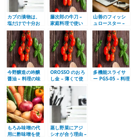
カブの漬物は、
藤次郎の牛刀 –
山善のフィッシ
塩だけで十分お
家庭料理で使い
ュロースター –
いしい
やすい本格包丁
魚を家で焼くた
の感想
めの実用家電
今野醸造の吟醸
OROSSO のおろ
多機能スライサ
醤油 – 料理の味
し金 – 薄くて使
ー PGS-05 – 料理
を支える調味料
いやすい調理道
の下ごしらえを
の感想
具の感想
楽にする道具
もろみ味噌の代
蒸し野菜にアジ
用に酢味噌を使
シオが合う理由 –