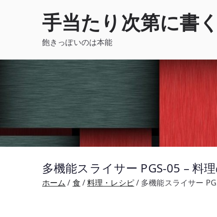
内
手当たり次第に書
容
を
飽きっぽいのは本能
ス
キ
ッ
プ
多機能スライサー PGS-05 –
ホーム
食
料理・レシピ
多機能スライサー PG