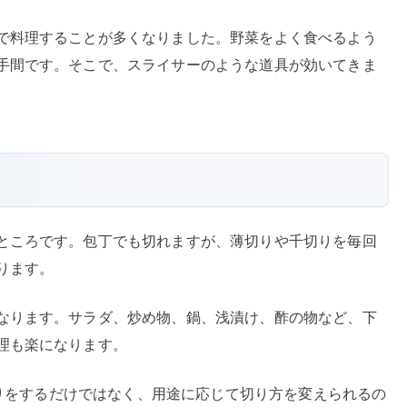
し
で料理することが多くなりました。野菜をよく食べるよう
ら
手間です。そこで、スライサーのような道具が効いてきま
え
を
楽
に
す
る
道
具
ところです。包丁でも切れますが、薄切りや千切りを毎回
へ
ります。
の
なります。サラダ、炒め物、鍋、浅漬け、酢の物など、下
理も楽になります。
薄切りをするだけではなく、用途に応じて切り方を変えられるの