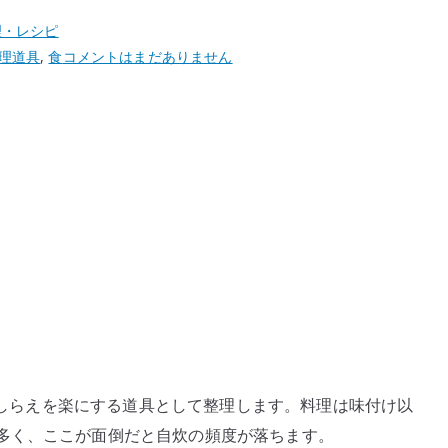
理・レシピ
多
理道具
,
食
コメントはまだありません
機
能
ス
ラ
イ
サ
ー
PGS-
05
–
料
理
の
下ごしらえを楽にする道具として整理します。料理は味付け以
下
多く、ここが面倒だと自炊の頻度が落ちます。
ご