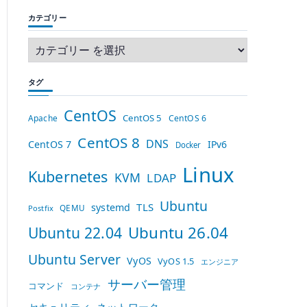
カテゴリー
タグ
CentOS
CentOS 5
Apache
CentOS 6
CentOS 8
DNS
CentOS 7
IPv6
Docker
Linux
Kubernetes
KVM
LDAP
Ubuntu
TLS
systemd
QEMU
Postfix
Ubuntu 26.04
Ubuntu 22.04
Ubuntu Server
VyOS
VyOS 1.5
エンジニア
サーバー管理
コマンド
コンテナ