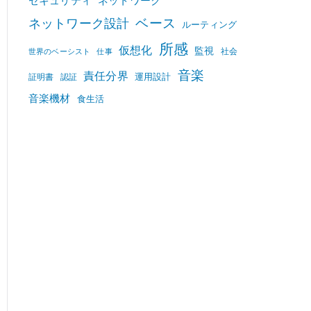
セキュリティ
ネットワーク
ベース
ネットワーク設計
ルーティング
所感
仮想化
監視
社会
世界のベーシスト
仕事
音楽
責任分界
運用設計
証明書
認証
音楽機材
食生活