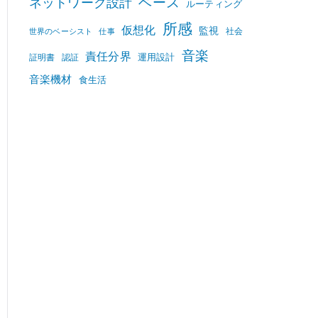
ベース
ネットワーク設計
ルーティング
所感
仮想化
監視
社会
世界のベーシスト
仕事
音楽
責任分界
運用設計
証明書
認証
音楽機材
食生活