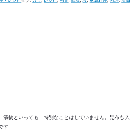
理・レシピ
タグ:
カブ
,
レシピ
,
副菜
,
味塩
,
塩
,
家庭料理
,
料理
,
漬物
。漬物といっても、特別なことはしていません。昆布も入
です。