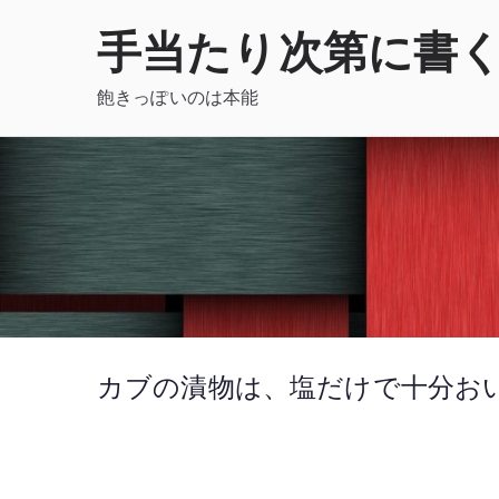
内
手当たり次第に書
容
を
飽きっぽいのは本能
ス
キ
ッ
プ
カブの漬物は、塩だけで十分お