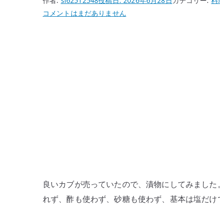
作者:
si62512548
投稿日:
2026年6月28日
カテゴリー:
料
カ
コメントはまだありません
ブ
の
漬
物
は、
塩
だ
け
で
十
分
お
い
良いカブが売っていたので、漬物にしてみました
し
れず、酢も使わず、砂糖も使わず、基本は塩だけ
い
へ