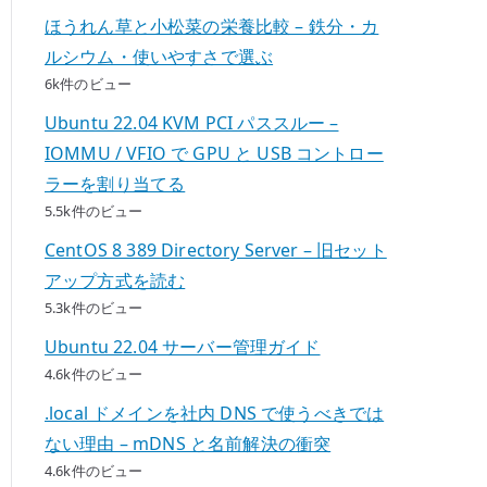
ほうれん草と小松菜の栄養比較 – 鉄分・カ
ルシウム・使いやすさで選ぶ
6k件のビュー
Ubuntu 22.04 KVM PCI パススルー –
IOMMU / VFIO で GPU と USB コントロー
ラーを割り当てる
5.5k件のビュー
CentOS 8 389 Directory Server – 旧セット
アップ方式を読む
5.3k件のビュー
Ubuntu 22.04 サーバー管理ガイド
4.6k件のビュー
.local ドメインを社内 DNS で使うべきでは
ない理由 – mDNS と名前解決の衝突
4.6k件のビュー