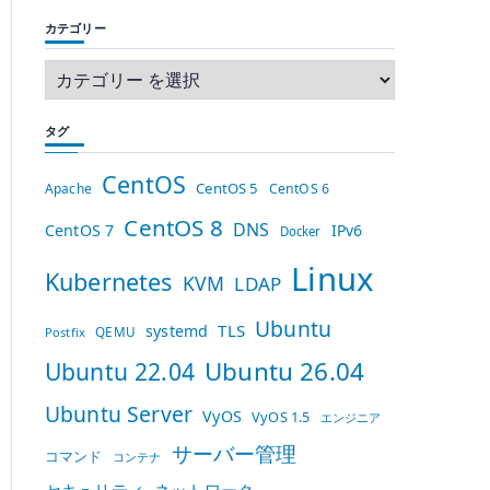
カテゴリー
タグ
CentOS
CentOS 5
Apache
CentOS 6
CentOS 8
DNS
CentOS 7
IPv6
Docker
Linux
Kubernetes
KVM
LDAP
Ubuntu
TLS
systemd
QEMU
Postfix
Ubuntu 26.04
Ubuntu 22.04
Ubuntu Server
VyOS
VyOS 1.5
エンジニア
サーバー管理
コマンド
コンテナ