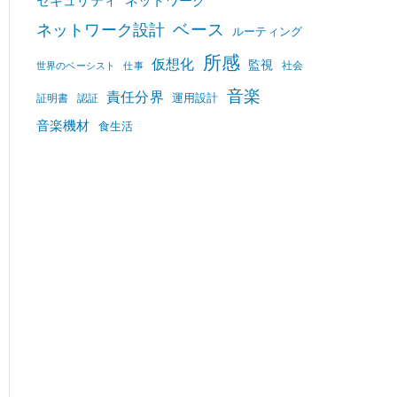
セキュリティ
ネットワーク
ベース
ネットワーク設計
ルーティング
所感
仮想化
監視
社会
世界のベーシスト
仕事
音楽
責任分界
運用設計
証明書
認証
音楽機材
食生活