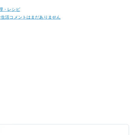
理・レシピ
小
食生活
コメントはまだありません
松
菜
の
和
風
炒
め
–
に
ん
に
く
と
生
姜