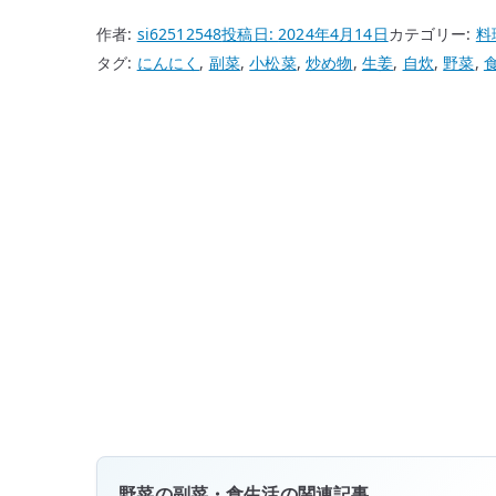
作者:
si62512548
投稿日:
2024年4月14日
カテゴリー:
料
タグ:
にんにく
,
副菜
,
小松菜
,
炒め物
,
生姜
,
自炊
,
野菜
,
野菜の副菜・食生活の関連記事