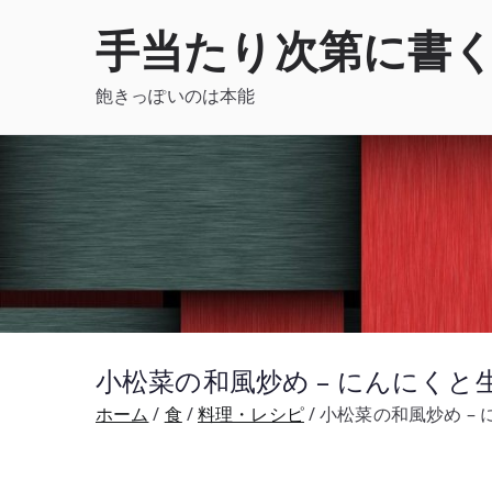
内
手当たり次第に書
容
を
飽きっぽいのは本能
ス
キ
ッ
プ
小松菜の和風炒め – にんにく
ホーム
食
料理・レシピ
小松菜の和風炒め –