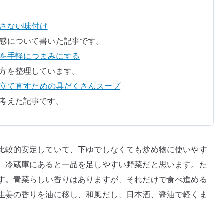
で
青
壊さない味付け
菜
感について書いた記事です。
を
りを手軽につまみにする
食
方を整理しています。
べ
を立て直すための具だくさんスープ
や
考えた記事です。
す
く
す
る
比較的安定していて、下ゆでしなくても炒め物に使いやす
へ
、冷蔵庫にあると一品を足しやすい野菜だと思います。た
の
す。青菜らしい香りはありますが、それだけで食べ進める
生姜の香りを油に移し、和風だし、日本酒、醤油で軽くま